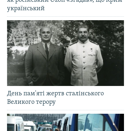
як російський Ozon «згадав», що Крим
український
День пам'яті жертв сталінського
Великого терору