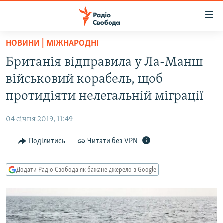
Доступність
посилання
Перейти
НОВИНИ | МІЖНАРОДНІ
до
РАДІО СВОБОДА – 70 РОКІВ
Британія відправила у Ла-Манш
основного
ВСЕ ЗА ДОБУ
матеріалу
військовий корабель, щоб
СТАТТІ
Перейти
протидіяти нелегальній міграції
до
ВІЙНА
ПОЛІТИКА
основної
04 січня 2019, 11:49
РОСІЙСЬКА «ФІЛЬТРАЦІЯ»
ЕКОНОМІКА
навігації
Перейти
Поділитись
Читати без VPN
ДОНБАС.РЕАЛІЇ
СУСПІЛЬСТВО
до
КРИМ.РЕАЛІЇ
КУЛЬТУРА
пошуку
Додати Радіо Свобода як бажане джерело в Google
ТИ ЯК?
СПОРТ
СХЕМИ
УКРАЇНА
КИТАЙ.ВИКЛИКИ
СВІТ