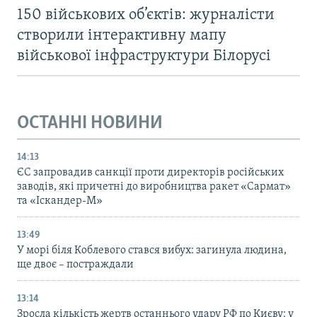
150 військових об’єктів: журналісти
створили інтерактивну мапу
військової інфраструктури Білорусі
ОСТАННІ НОВИНИ
14:13
ЄС запровадив санкції проти директорів російських
заводів, які причетні до виробництва ракет «Сармат»
та «Іскандер-М»
13:49
У морі біля Коблевого стався вибух: загинула людина,
ще двоє – постраждали
13:14
Зросла кількість жертв останнього удару РФ по Києву: у