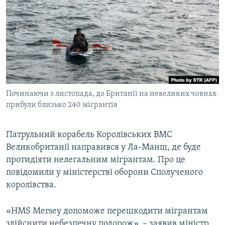
МУЛЬТИМЕДІА
ФОТО
СПЕЦПРОЄКТИ
ПОДКАСТИ
КРИМ РЕАЛІЇ
Починаючи з листопада, до Британії на невеликих човнах
РУС
прибули близько 240 мігрантів
УКР
Патрульний корабель Королівських ВМС
КТАТ
Великобританії направився у Ла-Манш, де буде
протидіяти нелегальним мігрантам. Про це
ДОЛУЧАЙСЯ!
повідомили у міністерстві оборони Сполученого
королівства.
«HMS Mersey допоможе перешкодити мігрантам
здійснити небезпечну подорож», – заявив міністр