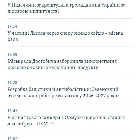
У Німеччині заарештували громадянина України за
підозрою в шпигунстві
17:14
У частині Львова через спеку зникло світло – міська
рада
16:59
Міськрада Дрогобича заборонила використання
російськомовного культурного продукту
16:28
Розробка балістики й антибалістики: Зеленський
очікує на «потрібні результати» у 2026-2027 роках
15:45
Біля нафтового танкера в Ормузькій протоці сталися
два вибухи – UKMTO
15:09