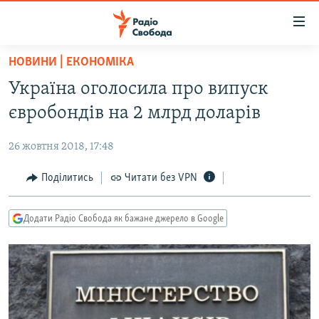
Доступність
посилання
Перейти
НОВИНИ | ЕКОНОМІКА
до
РАДІО СВОБОДА – 70 РОКІВ
Україна оголосила про випуск
основного
ВСЕ ЗА ДОБУ
матеріалу
євробондів на 2 млрд доларів
СТАТТІ
Перейти
до
26 жовтня 2018, 17:48
ВІЙНА
ПОЛІТИКА
основної
РОСІЙСЬКА «ФІЛЬТРАЦІЯ»
Поділитись
Читати без VPN
ЕКОНОМІКА
навігації
Перейти
ДОНБАС.РЕАЛІЇ
СУСПІЛЬСТВО
до
Додати Радіо Свобода як бажане джерело в Google
КРИМ.РЕАЛІЇ
КУЛЬТУРА
пошуку
ТИ ЯК?
СПОРТ
СХЕМИ
УКРАЇНА
КИТАЙ.ВИКЛИКИ
СВІТ