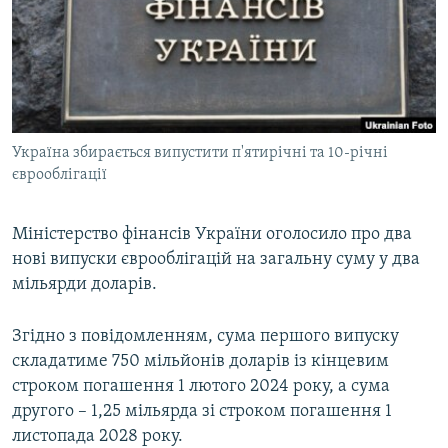
МУЛЬТИМЕДІА
ФОТО
СПЕЦПРОЄКТИ
ПОДКАСТИ
Україна збирається випустити п'ятирічні та 10-річні
єврооблігації
КРИМ РЕАЛІЇ
РУС
Міністерство фінансів України оголосило про два
УКР
нові випуски єврооблігацій на загальну суму у два
КТАТ
мільярди доларів.
ДОЛУЧАЙСЯ!
Згідно з повідомленням, сума першого випуску
складатиме 750 мільйонів доларів із кінцевим
строком погашення 1 лютого 2024 року, а сума
другого – 1,25 мільярда зі строком погашення 1
листопада 2028 року.