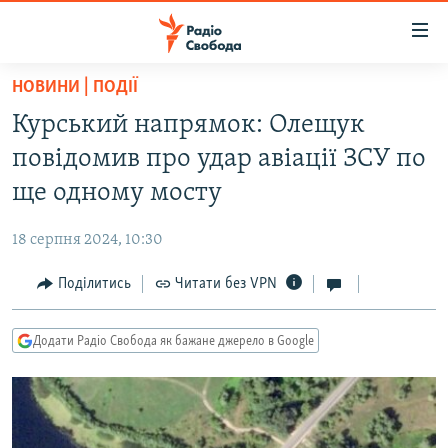
Доступність
посилання
Перейти
НОВИНИ | ПОДІЇ
до
РАДІО СВОБОДА – 70 РОКІВ
Курський напрямок: Олещук
основного
ВСЕ ЗА ДОБУ
матеріалу
повідомив про удар авіації ЗСУ по
СТАТТІ
Перейти
ще одному мосту
до
ВІЙНА
ПОЛІТИКА
основної
18 серпня 2024, 10:30
РОСІЙСЬКА «ФІЛЬТРАЦІЯ»
ЕКОНОМІКА
навігації
Перейти
Поділитись
Читати без VPN
ДОНБАС.РЕАЛІЇ
СУСПІЛЬСТВО
до
КРИМ.РЕАЛІЇ
КУЛЬТУРА
пошуку
Додати Радіо Свобода як бажане джерело в Google
ТИ ЯК?
СПОРТ
СХЕМИ
УКРАЇНА
КИТАЙ.ВИКЛИКИ
СВІТ