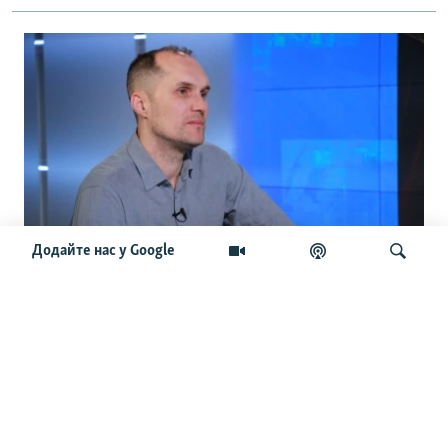
Додайте нас у Google
«Немає логіки, ні при призначенні, ні
при знятті з посад». Бутусов про
кадрові зміни, Хмару, Драпатого та
Шукати
штурмові полки