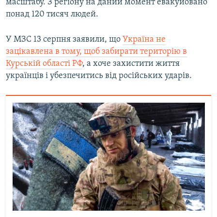
масштабу. З регіону на даний момент евакуйовано
понад 120 тисяч людей.
У МЗС 13 серпня заявили, що
Україна не
зацікавлена в тому, щоб забирати територію в
Курській області РФ
, а хоче захистити життя
українців і убезпечитись від російських ударів.