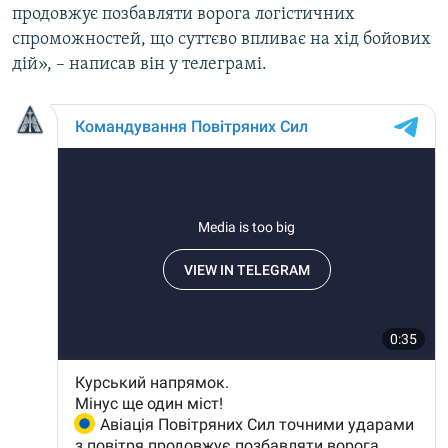
продовжує позбавляти ворога логістичних
Усі сайти RFE/RL
спроможностей, що суттєво впливає на хід бойових
дій», – написав він у телеграмі.