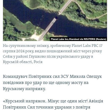
МУЛЬТИМЕДІА
ФОТО
СПЕЦПРОЄКТИ
ПОДКАСТИ
КРИМ РЕАЛІЇ
На супутниковому знімку, зробленому Planet Labs PBC 17
РУС
серпня 2024 року, видно пошкоджений міст через річку
Сейм у районі Глушково після українського удару в
УКР
Курській області, Росія
КТАТ
Командувач Повітряних сил ЗСУ Микола Олещук
ДОЛУЧАЙСЯ!
повідомив про удар по ще одному мосту на
Курському напрямку.
«Курський напрямок. Мінус ще один міст! Авіація
Повітряних Сил точними ударами з повітря