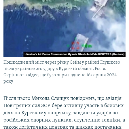
Пошкоджений міст через річку Сейм у районі Глушково
після українського удару в Курській області, Росія.
Скріншот з відео, що було оприлюднене 16 серпня 2024
року
Після цього Микола Олещук повідомив, що авіація
Повітряних cил ЗСУ бере активну участь в бойових
діях на Курському напрямку, завдаючи ударів по
російських опорних пунктах, скупченню техніки, а
також логістичних центрах та шляхах постачання