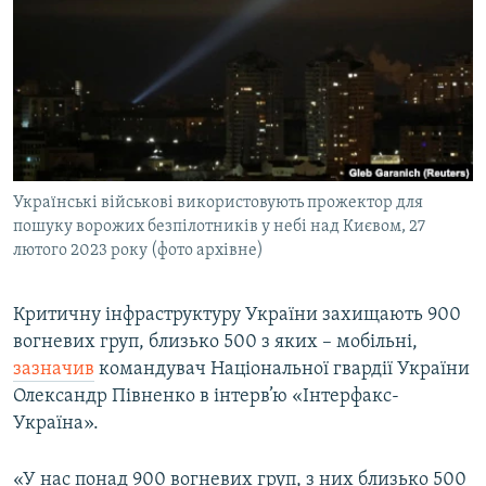
МУЛЬТИМЕДІА
ФОТО
СПЕЦПРОЄКТИ
ПОДКАСТИ
КРИМ РЕАЛІЇ
Українські військові використовують прожектор для
РУС
пошуку ворожих безпілотників у небі над Києвом, 27
лютого 2023 року (фото архівне)
УКР
КТАТ
Критичну інфраструктуру України захищають 900
вогневих груп, близько 500 з яких – мобільні,
ДОЛУЧАЙСЯ!
зазначив
командувач Національної гвардії України
Олександр Півненко в інтерв’ю «Інтерфакс-
Україна».
«У нас понад 900 вогневих груп, з них близько 500