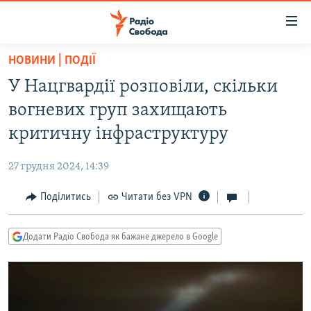
Доступність
посилання
Перейти
НОВИНИ | ПОДІЇ
до
РАДІО СВОБОДА – 70 РОКІВ
У Нацгвардії розповіли, скільки
основного
ВСЕ ЗА ДОБУ
матеріалу
вогневих груп захищають
СТАТТІ
Перейти
критичну інфраструктуру
до
ВІЙНА
ПОЛІТИКА
основної
27 грудня 2024, 14:39
РОСІЙСЬКА «ФІЛЬТРАЦІЯ»
ЕКОНОМІКА
навігації
Перейти
Поділитись
Читати без VPN
ДОНБАС.РЕАЛІЇ
СУСПІЛЬСТВО
до
КРИМ.РЕАЛІЇ
КУЛЬТУРА
пошуку
Додати Радіо Свобода як бажане джерело в Google
ТИ ЯК?
СПОРТ
СХЕМИ
УКРАЇНА
КИТАЙ.ВИКЛИКИ
СВІТ