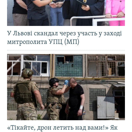
У Львові скандал через участь у заході
митрополита УПЦ (МП)
«Тікайте, дрон летить над вами!» Як