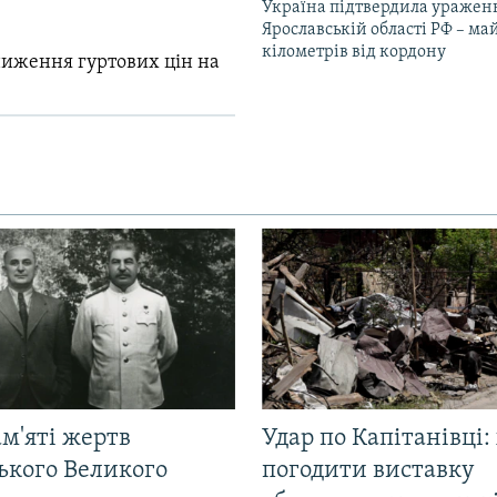
Україна підтвердила уражен
Ярославській області РФ – ма
кілометрів від кордону
зниження гуртових цін на
м'яті жертв
Удар по Капітанівці:
ького Великого
погодити виставку