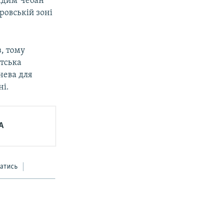
Вадим Чебан
ровській зоні
в, тому
стська
нева для
ні.
А
атись