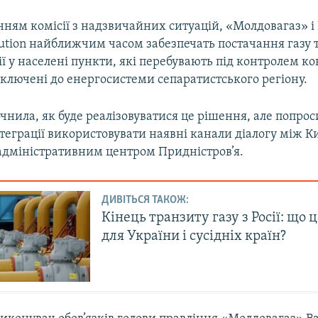
нням комісії з надзвичайних ситуацій, «Молдовагаз» і
bution найближчим часом забезпечать постачання газу 
ї у населені пункти, які перебувають під контролем к
дключені до енергосистеми сепаратистського регіону.
очнила, як буде реалізовуватися це рішення, але попро
теграції використовувати наявні канали діалогу між 
адміністративним центром Придністров’я.
ДИВІТЬСЯ ТАКОЖ:
Кінець транзиту газу з Росії: що 
для України і сусідніх країн?