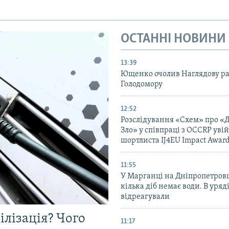
ОСТАННІ НОВИНИ
13:39
Ющенко очолив Наглядову р
Голодомору
12:52
Розслідування «Схем» про «
Зло» у співпраці з OCCRP уві
шортлиста IJ4EU Impact Awar
11:55
У Марганці на Дніпропетров
кілька діб немає води. В уряд
відреагували
ілізація? Чого
11:17