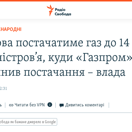
ЖНАРОДНІ
а постачатиме газ до 14 
істров’я, куди «Газпром
нив постачання – влада
2:31
ь
Читати без VPN
Дивитись коментарі
обода як бажане джерело в Google