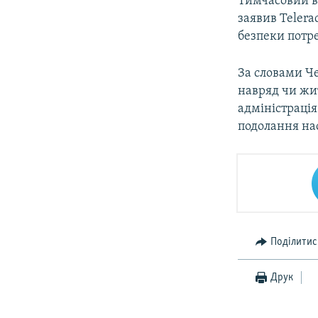
Тимчасовий в
заявив Telera
безпеки потре
За словами Че
навряд чи жит
адміністрація
подолання нас
Поділитис
Друк