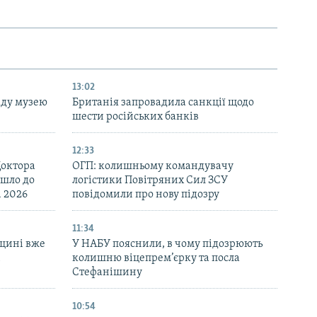
13:02
аду музею
Британія запровадила санкції щодо
шести російських банків
12:33
Доктора
ОГП: колишньому командувачу
йшло до
логістики Повітряних Сил ЗСУ
d 2026
повідомили про нову підозру
11:34
щині вже
У НАБУ пояснили, в чому підозрюють
і
колишню віцепрем’єрку та посла
Стефанішину
10:54