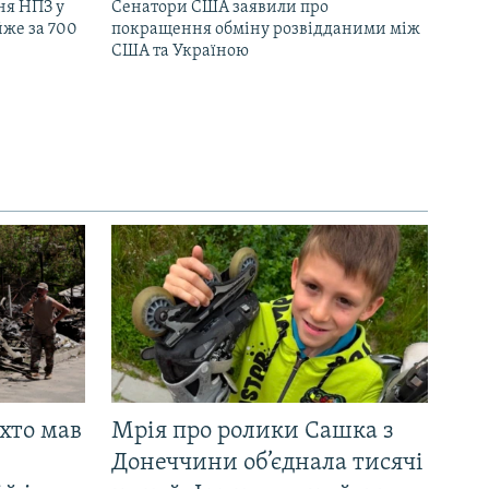
ня НПЗ у
Сенатори США заявили про
йже за 700
покращення обміну розвідданими між
США та Україною
 хто мав
Мрія про ролики Сашка з
Донеччини об’єднала тисячі