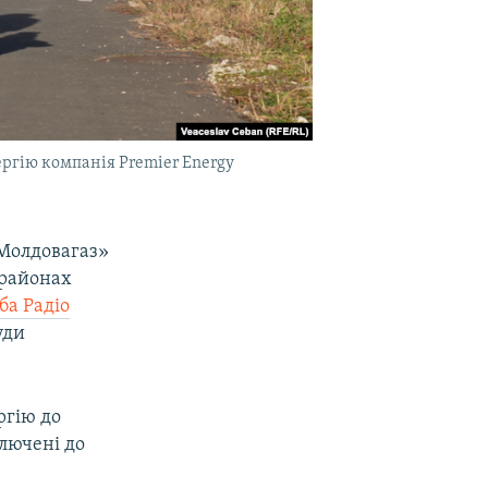
ергію компанія Premier Energy
«Молдовагаз»
 районах
ба Радіо
уди
ргію до
ключені до