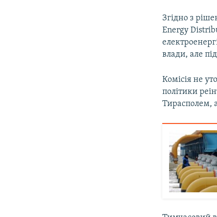
Згідно з ріше
Energy Distri
електроенергі
влади, але пі
Комісія не ут
політики реін
Тирасполем, 