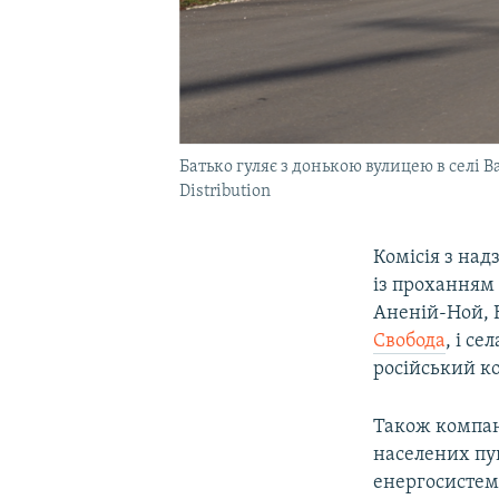
Батько гуляє з донькою вулицею в селі 
Distribution
Комісія з на
із проханням
Аненій-Ной, 
Свобода
, і с
російський к
Також компані
населених пун
енергосистеми