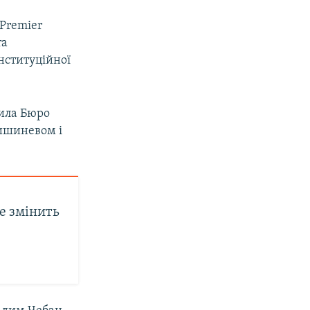
 Premier
та
онституційної
сила Бюро
Кишиневом і
це змінить