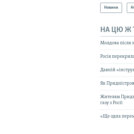
Новини
Н
НА ЦЮ Ж
Молдова після 
Росія перекрила
Давній «інстру
Як Придністров’
Жителям Придні
газу з Росії
«Ще одна перем