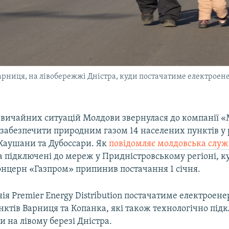
Варниця, на лівобережжі Дністра, куди постачатиме електроен
дзвичайних ситуацій Молдови звернулася до компанії 
 забезпечити природним газом 14 населених пунктів у
Каушани та Дубоссари. Як
повідомляє молдовська служ
ела підключені до мереж у Придністровському регіоні, к
онцерн «Газпром» припинив постачання 1 січня.
я Premier Energy Distribution постачатиме електроене
ктів Варниця та Копанка, які також технологічно під
 на лівому березі Дністра.