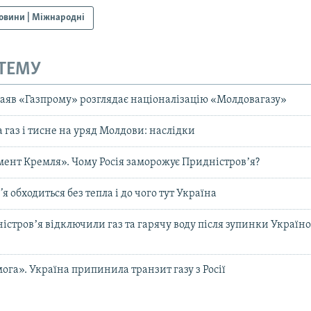
овини | Міжнародні
 ТЕМУ
заяв «Газпрому» розглядає націоналізацію «Молдовагазу»
 газ і тисне на уряд Молдови: наслідки
мент Кремля». Чому Росія заморожує Придністровʼя?
я обходиться без теплa і до чого тут Україна
стровʼя відключили газ та гарячу воду після зупинки Україн
ога». Україна припинила транзит газу з Росії