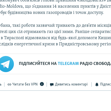
иконувач обов’язків голови правління «Молдовагаз» 
dio-Moldova, що з’єднання 14 населених пунктів у Дніст
бує будівництва нових газопроводів і точок доступу.
бана, такі роботи зазвичай тривають до дев’яти місяці
елі цих сіл отримають газ цієї зими. Раніше сепарати
 в Тирасполі відмовилася від будь-якої допомоги Киши
лідків енергетичної кризи в Придністровському регіо
ПІДПИСУЙТЕСЯ НА
TELEGRAM
РАДІО СВОБОД
ь
Читати без VPN
Дивитись коментарі
Підпис