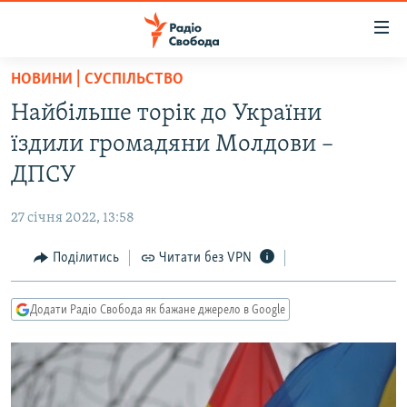
Доступність
посилання
Перейти
НОВИНИ | СУСПІЛЬСТВО
до
РАДІО СВОБОДА – 70 РОКІВ
Найбільше торік до України
основного
ВСЕ ЗА ДОБУ
матеріалу
їздили громадяни Молдови –
СТАТТІ
Перейти
ДПСУ
до
ВІЙНА
ПОЛІТИКА
основної
27 січня 2022, 13:58
РОСІЙСЬКА «ФІЛЬТРАЦІЯ»
ЕКОНОМІКА
навігації
Перейти
Поділитись
Читати без VPN
ДОНБАС.РЕАЛІЇ
СУСПІЛЬСТВО
до
КРИМ.РЕАЛІЇ
КУЛЬТУРА
пошуку
Додати Радіо Свобода як бажане джерело в Google
ТИ ЯК?
СПОРТ
СХЕМИ
УКРАЇНА
КИТАЙ.ВИКЛИКИ
СВІТ