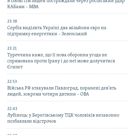
В Ізюмі сім людей постраждали через російський удар
КАБами – МВА
23:38
Сербія виділить Україні два мільйони євро на
підтримку енергетики – Зеленський
23:21
Туреччина каже, що її нова оборонна угода не
спрямована проти Ірану і до неї може долучитися
Єгипет
22:53
Війська РФ атакували Павлоград, поранені дев’ять
людей, зокрема чотири дитини – ОВА
22:43
Лубінець: у Берегівському ТЦК чоловіків незаконно
позбавляли відстрочок