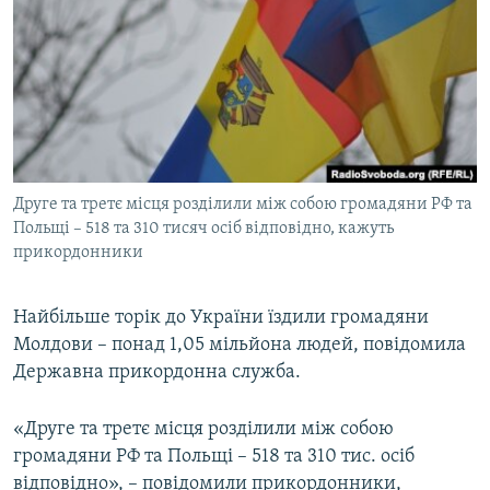
МУЛЬТИМЕДІА
ФОТО
СПЕЦПРОЄКТИ
ПОДКАСТИ
КРИМ РЕАЛІЇ
Друге та третє місця розділили між собою громадяни РФ та
РУС
Польщі – 518 та 310 тисяч осіб відповідно, кажуть
прикордонники
УКР
КТАТ
Найбільше торік до України їздили громадяни
Молдови – понад 1,05 мільйона людей, повідомила
ДОЛУЧАЙСЯ!
Державна прикордонна служба.
«Друге та третє місця розділили між собою
громадяни РФ та Польщі – 518 та 310 тис. осіб
відповідно», – повідомили прикордонники,