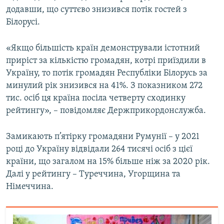
додавши, що суттєво знизився потік гостей з
Усі сайти RFE/RL
Білорусі.
«Якщо більшість країн демонстрували істотний
приріст за кількістю громадян, котрі приїздили в
Україну, то потік громадян Республіки Білорусь за
минулий рік знизився на 41%. З показником 272
тис. осіб ця країна посіла четверту сходинку
рейтингу», – повідомляє Держприкордонслужба.
Замикають п’ятірку громадяни Румунії – у 2021
році до Україну відвідали 264 тисячі осіб з цієї
країни, що загалом на 15% більше ніж за 2020 рік.
Далі у рейтингу – Туреччина, Угорщина та
Німеччина.