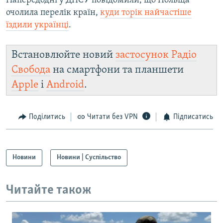
Напередодні у ДПСУ повідомили, що Польща
очолила перелік країн,
куди торік найчастіше
їздили українці
.
Встановлюйте новий
застосунок Радіо
Свобода
на смартфони та планшети
Apple
і
Android
.
Поділитись
Читати без VPN
Підписатись
Новини
Новини | Суспільство
Читайте також