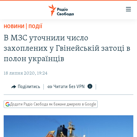
Доступність
посилання
Перейти
НОВИНИ | ПОДІЇ
до
РАДІО СВОБОДА – 70 РОКІВ
В МЗС уточнили число
основного
ВСЕ ЗА ДОБУ
матеріалу
захоплених у Гвінейській затоці в
СТАТТІ
Перейти
полон українців
до
ВІЙНА
ПОЛІТИКА
основної
18 липня 2020, 19:24
РОСІЙСЬКА «ФІЛЬТРАЦІЯ»
ЕКОНОМІКА
навігації
Перейти
Поділитись
Читати без VPN
ДОНБАС.РЕАЛІЇ
СУСПІЛЬСТВО
до
КРИМ.РЕАЛІЇ
КУЛЬТУРА
пошуку
Додати Радіо Свобода як бажане джерело в Google
ТИ ЯК?
СПОРТ
СХЕМИ
УКРАЇНА
КИТАЙ.ВИКЛИКИ
СВІТ