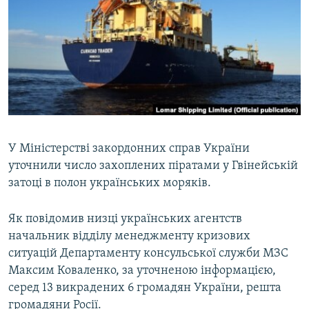
МУЛЬТИМЕДІА
ФОТО
СПЕЦПРОЄКТИ
ПОДКАСТИ
КРИМ РЕАЛІЇ
РУС
У Міністерстві закордонних справ України
уточнили число захоплених піратами у Гвінейській
УКР
затоці в полон українських моряків.
КТАТ
Як повідомив низці українських агентств
ДОЛУЧАЙСЯ!
начальник відділу менеджменту кризових
ситуацій Департаменту консульської служби МЗС
Максим Коваленко, за уточненою інформацією,
серед 13 викрадених 6 громадян України, решта
громадяни Росії.