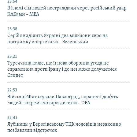
23:54
В Ізюмі сім людей постраждали через російський удар
КАБами – МВА
23:38
Сербія виділить Україні два мільйони євро на
підтримку енергетики – Зеленський
23:21
Туреччина каже, що її нова оборонна угода не
спрямована проти Ірану і до неї може долучитися
Єгипет
22:53
Війська РФ атакували Павлоград, поранені дев’ять
людей, зокрема чотири дитини – ОВА
22:43
Лубінець: у Берегівському ТЦК чоловіків незаконно
позбавляли відстрочок