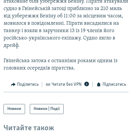
атаковане біля узбережжя Беніну. Пірати атакували
судно в Гвінейській затоці приблизно за 210 миль
від узбережжя Беніну об 11:00 за місцевим часом,
мовилося в повідомленні. Пірати висадилися на
танкер і взяли в заручники 13 із 19 членів його
російсько-українського екіпажу. Судно лягло в
дрейф.
Гвінейська затока є останніми роками одним із
головних осередків піратства.
Поділитись
Читати без VPN
Підписатись
Новини
Новини | Події
Читайте також