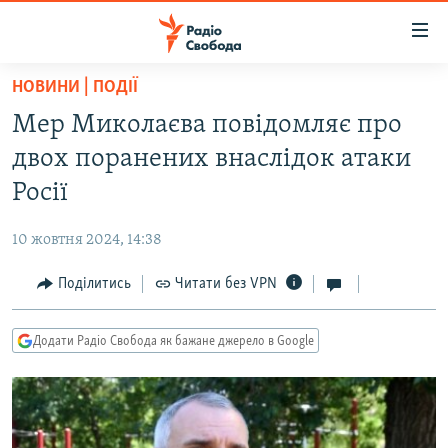
Доступність
посилання
Перейти
НОВИНИ | ПОДІЇ
до
РАДІО СВОБОДА – 70 РОКІВ
Мер Миколаєва повідомляє про
основного
ВСЕ ЗА ДОБУ
матеріалу
двох поранених внаслідок атаки
СТАТТІ
Перейти
Росії
до
ВІЙНА
ПОЛІТИКА
основної
10 жовтня 2024, 14:38
РОСІЙСЬКА «ФІЛЬТРАЦІЯ»
ЕКОНОМІКА
навігації
Перейти
Поділитись
Читати без VPN
ДОНБАС.РЕАЛІЇ
СУСПІЛЬСТВО
до
КРИМ.РЕАЛІЇ
КУЛЬТУРА
пошуку
Додати Радіо Свобода як бажане джерело в Google
ТИ ЯК?
СПОРТ
СХЕМИ
УКРАЇНА
КИТАЙ.ВИКЛИКИ
СВІТ