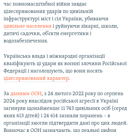
час повномасштабної війни завдає
цілеспрямованих ударів по цивільній
інфраструктурі міст і сіл України, убиваючи
цивільне населення
і руйнуючи лікарні, школи,
дитячі садочки, об’єкти енергетики і
водозабезпечення.
Українська влада і міжнародні організації
кваліфікують ці удари як воєнні злочини Російської
Федерації і наголошують, що вони носять
цілеспрямований характер
.
За
даними ООН
, з 24 лютого 2022 року по серпень
2024 року внаслідок російської агресії в Україні
загинули щонайменше 11 743 цивільних осіб (серед
яких 613 дітей) і 24 614 зазнали поранень – в
організації змогли підтвердити дані про цих людей.
Водночас в ООН зазначають, що реальні цифри