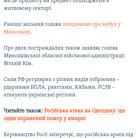
місце прильоту на предмет пошкоджень в
Усі сайти RFE/RL
житловому секторі.
Раніше міський голова
повідомляв про вибух у
Миколаєві
.
Про двох постраждалих також заявляє голова
Миколаївської обласної військової адміністрації
Віталій Кім.
Сили РФ регулярно з різних видів озброєння –
ударними БПЛА, ракетами, КАБами, РСЗВ –
атакують українські регіони.
Читайте також:
Російська атака на Одещину: ще
один поранений помер у лікарні
Керівництво Росії заперечує, що російська армія під