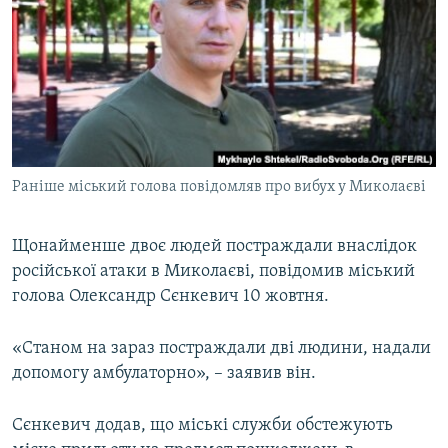
МУЛЬТИМЕДІА
ФОТО
СПЕЦПРОЄКТИ
ПОДКАСТИ
КРИМ РЕАЛІЇ
Раніше міський голова повідомляв про вибух у Миколаєві
РУС
УКР
Щонайменше двоє людей постраждали внаслідок
російської атаки в Миколаєві, повідомив міський
КТАТ
голова Олександр Сєнкевич 10 жовтня.
ДОЛУЧАЙСЯ!
«Станом на зараз постраждали дві людини, надали
допомогу амбулаторно», – заявив він.
Сєнкевич додав, що міські служби обстежують