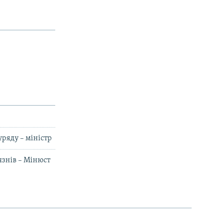
ряду – міністр
язнів – Мінюст