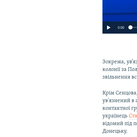
0:00
Зокрема, ув’я
колонії за По
звільнення вс
Крім Сенцова,
ув'язнений в
контактної г
українець
Ста
відомий під п
Донецьку.