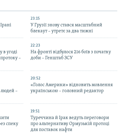
23:15
 Ірані
У Грузії знову стався масштабний
блекаут – утретє за два тижні
22:23
 в угоді
На фронті відбулося 216 боїв з початку
протоку –
доби – Генштаб ЗСУ
20:52
«Голос Америки» відновить мовлення
 людей –
українською – головний редактор
19:51
жити
Туреччина й Ірак ведуть переговори
ез спеку
про альтернативу Ормузькій протоці
для поставок нафти