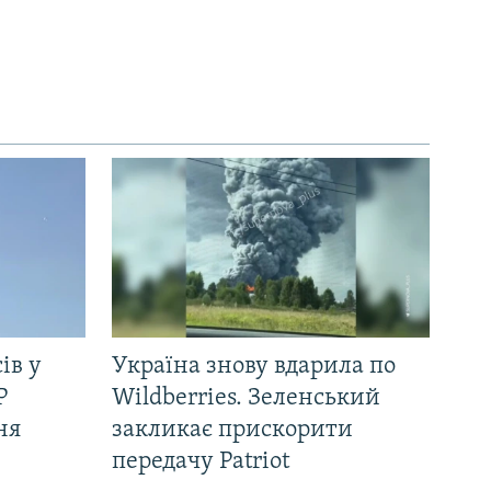
ів у
Україна знову вдарила по
Р
Wildberries. Зеленський
ня
закликає прискорити
передачу Patriot