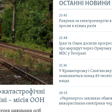
ОСТАННІ НОВИНИ
23:45
Рахунки за електроенергію в
зросли в кілька разів
22:48
Іран та Оман досягли прогресу
про маршрут через Ормузьку 
МЗС у Тегерані
21:36
У Краматорську і Слов’янську
залишаються понад 83 тисячі
влада
«катастрофічні
20:23
«Укренерго» закликає обме
їні – місія ООН
використання електрики чер
серед цивільних осіб