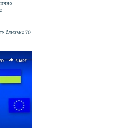
тично
о
ть близько 70
ED
SHARE