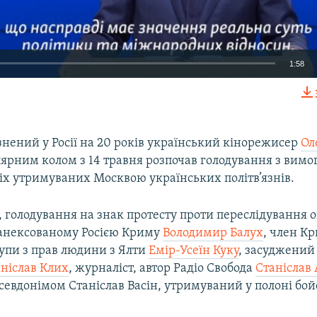
1:58
EMBED
знений у Росії на 20 років український кінорежисер
Ол
лярним колом з 14 травня розпочав голодування з вим
іх утримуваних Москвою українських політв’язнів.
 голодування на знак протесту проти переслідування 
 анексованому Росією Криму
Володимир Балух
, член К
рупи з прав людини з Ялти
Емір-Усеїн Куку
, засуджений 
ніслав Клих
, журналіст, автор Радіо Свобода
Станіслав 
севдонімом Станіслав Васін, утримуваний у полоні бой