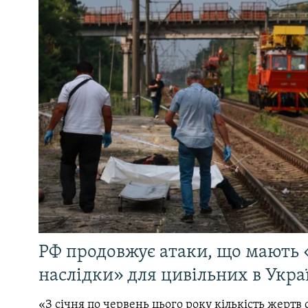
РФ продовжує атаки, що мають 
наслідки» для цивільних в Укра
«З січня по червень цього року кількість жертв 