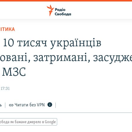
ЛІТИКА
 10 тисяч українців
вані, затримані, засудж
– МЗС
17:31
ь
Читати без VPN
обода як бажане джерело в Google