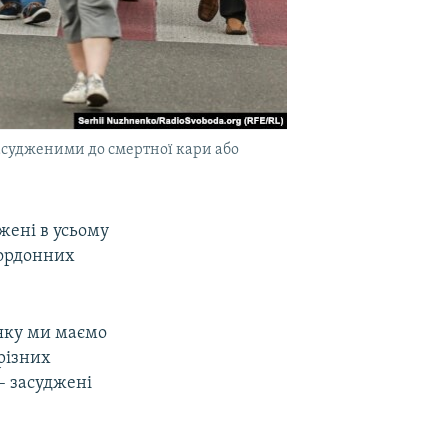
засудженими до смертної кари або
жені в усьому
кордонних
 яку ми маємо
 різних
– засуджені