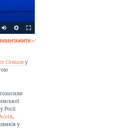
ЗАВАНТАЖИТИ
SHARE
ег Сенцов
у
огою
оголосили
римської
px
width
у Росії
Асєєв
,
овиків у