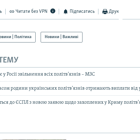
ь
Читати без VPN
Підписатись
Друк
овини | Політика
Новини | Важливі
 ТЕМУ
 у Росії звільнення всіх політв’язнів – МЗС
ом родини українських політв’язнів отримають виплати від у
ться до ЄСПЛ з новою заявою щодо захоплених у Криму політв’