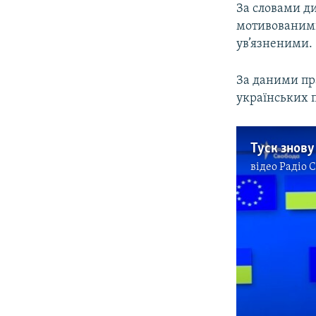
За словами ди
мотивованими
ув’язненими.
За даними пр
українських п
відео
Радіо 