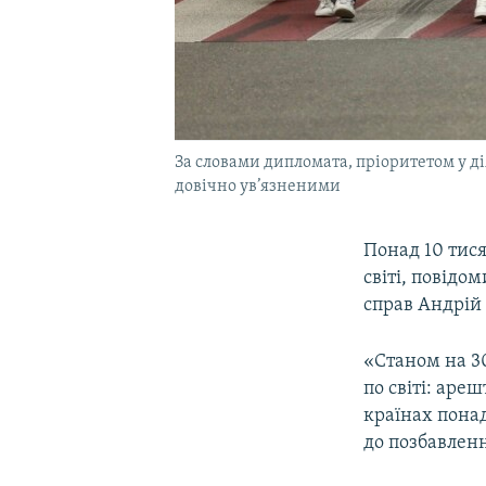
За словами дипломата, пріоритетом у д
довічно ув’язненими
Понад 10 тис
світі, повід
справ Андрій 
«Станом на 30
по світі: аре
країнах понад
до позбавленн