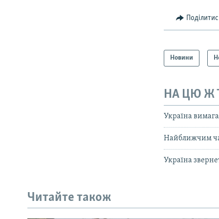
Поділитис
Новини
Н
НА ЦЮ Ж
Україна вимагає
Найближчим час
Україна зверне
Читайте також