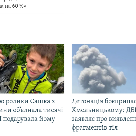
ла на 60 %»
ро ролики Сашка з
Детонація боєприпас
ни об’єднала тисячі
Хмельницькому: ДБ
І подарувала йому
заявляє про виявлен
фрагментів тіл