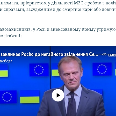
пломата, пріоритетом у діяльності МЗС є робота з полі
 справами, засудженими до смертної кари або довічн
авозахисників, у Росії й анексованому Криму утримую
олітв’язнів.
Туск знову закликає Росію до негайного звільнення Сенцова та інших політв’язнів (відео)
EMB
Свобода
No media source currently available