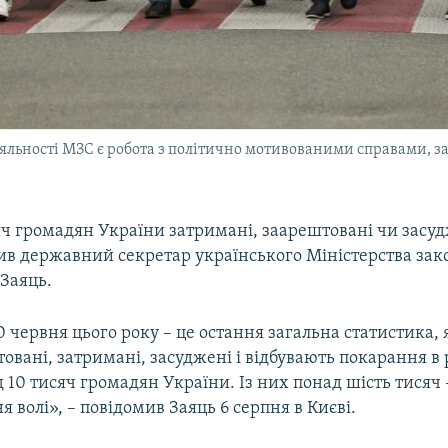
іяльності МЗС є робота з політично мотивованими справами, 
яч громадян України затримані, заарештовані чи засуд
омив державний секретар українського Міністерства за
Заяць.
 червня цього року – це остання загальна статистика,
штовані, затримані, засуджені і відбувають покарання в
 10 тисяч громадян України. Із них понад шість тисяч 
я волі», – повідомив Заяць 6 серпня в Києві.