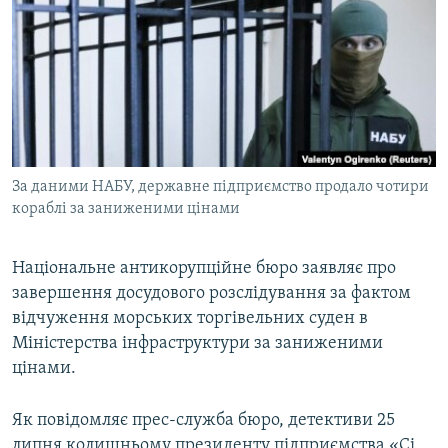
МУЛЬТИМЕДІА
ФОТО
СПЕЦПРОЄКТИ
ПОДКАСТИ
КРИМ РЕАЛІЇ
За даними НАБУ, державне підприємство продало чотири
РУС
кораблі за заниженими цінами
УКР
Національне антикорупційне бюро заявляє про
КТАТ
завершення досудового розслідування за фактом
відчуження морських торгівельних суден в
ДОЛУЧАЙСЯ!
Міністерства інфраструктури за заниженими
цінами.
Як повідомляє прес-служба бюро, детективи 25
липня колишньому президенту підприємства «Сі