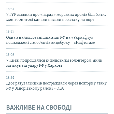
18:32
У ГУР заявили про «парад» морських дронів біля Ялти,
моніторингові канали писали про атаку на порт
17:51
Одна з наймасованіших атак РФ на «Укрнафту»:
пошкоджені сім об’єктів видобутку – «Нафтогаз»
17:08
У Києві попрощалися із польським волонтером, який
загинув від удару РФ у Харкові
16:49
Двоє рятувальників постраждали через повторну атаку
РФ у Запорізькому районі – ОВА
ВАЖЛИВЕ НА СВОБОДІ