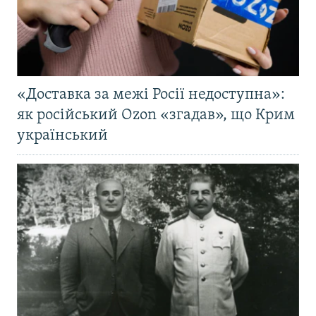
«Доставка за межі Росії недоступна»:
як російський Ozon «згадав», що Крим
український