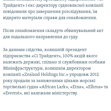
Усі сайти RFE/RL
Трайдент» і екс-директору судновласної компанії
повідомили про завершення розслідування, їм
відкрито матеріали справи для ознайомлення.
Після ознайомлення складуть обвинувальний акт
для подальшого направлення до суду.
За даними слідства, колишній президент
підприємства «Сі Трайдент», 100% акцій якого
належать державі, спільно зі службовими особами
Мінінфраструктури, колишнім директором
компанії «Zealand Holdings Inc.» упродовж 2012
року продали за заниженими цінами морські
торгівельні судна «African Lark», «Etna», «Elbrus» та
«Everest», які належали міністерству.