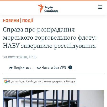
Доступність
посилання
Перейти
НОВИНИ | ПОДІЇ
до
РАДІО СВОБОДА – 70 РОКІВ
Справа про розкрадання
основного
ВСЕ ЗА ДОБУ
матеріалу
морського торговельного флоту:
СТАТТІ
Перейти
НАБУ завершило розслідування
до
ВІЙНА
ПОЛІТИКА
основної
30 липня 2018, 15:16
РОСІЙСЬКА «ФІЛЬТРАЦІЯ»
ЕКОНОМІКА
навігації
Перейти
Поділитись
Читати без VPN
ДОНБАС.РЕАЛІЇ
СУСПІЛЬСТВО
до
КРИМ.РЕАЛІЇ
КУЛЬТУРА
пошуку
Додати Радіо Свобода як бажане джерело в Google
ТИ ЯК?
СПОРТ
СХЕМИ
УКРАЇНА
КИТАЙ.ВИКЛИКИ
СВІТ