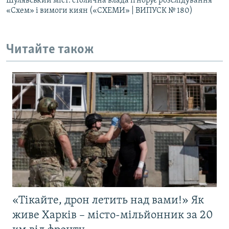
Шулявський міст: столична влада ігнорує розслідування
«Схем» і вимоги киян («СХЕМИ» | ВИПУСК № 180)
Читайте також
«Тікайте, дрон летить над вами!» Як
живе Харків – місто-мільйонник за 20