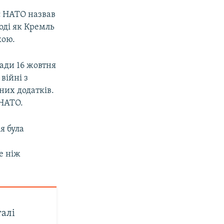
нс НАТО назвав
оді як Кремль
кою.
ади 16 жовтня
війні з
ених додатків.
 НАТО.
я була
е ніж
талі