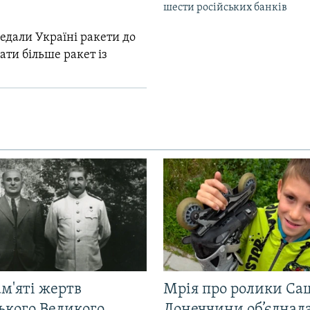
шести російських банків
едали Україні ракети до
ати більше ракет із
м'яті жертв
Мрія про ролики Са
ького Великого
Донеччини об’єднала