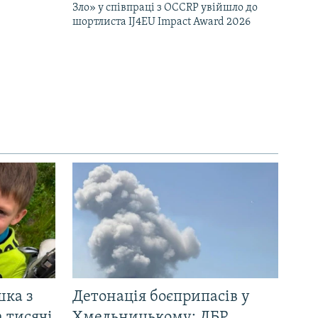
Зло» у співпраці з OCCRP увійшло до
шортлиста IJ4EU Impact Award 2026
шка з
Детонація боєприпасів у
 тисячі
Хмельницькому: ДБР