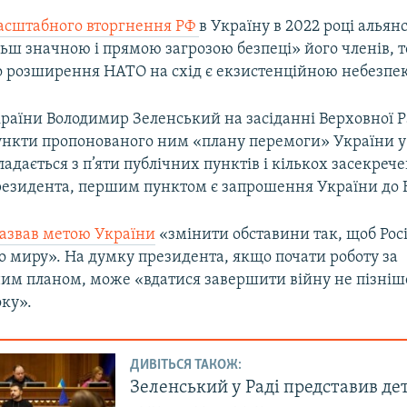
асштабного вторгнення РФ
в Україну в 2022 році алья
ьш значною і прямою загрозою безпеці» його членів, т
о розширення НАТО на схід є екзистенційною небезпе
раїни Володимир Зеленський на засіданні Верховної Р
ункти пропонованого ним «плану перемоги» України у 
кладається з п’яти публічних пунктів і кількох засекреч
резидента, першим пунктом є запрошення України до
азвав метою України
«змінити обставини так, щоб Росі
 миру». На думку президента, якщо почати роботу за
им планом, може «вдатися завершити війну не пізніш
оку».
ДИВІТЬСЯ ТАКОЖ:
Зеленський у Раді представив де