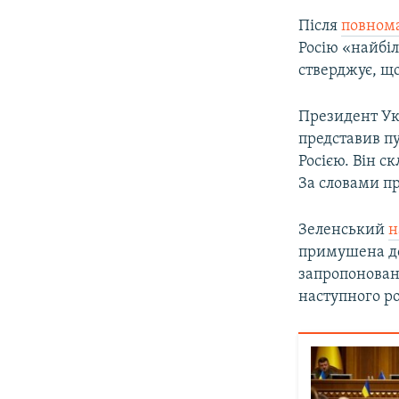
Після
повном
Росію «найбіл
стверджує, щ
Президент Ук
представив п
Росією. Він с
За словами п
Зеленський
н
примушена до
запропонован
наступного р