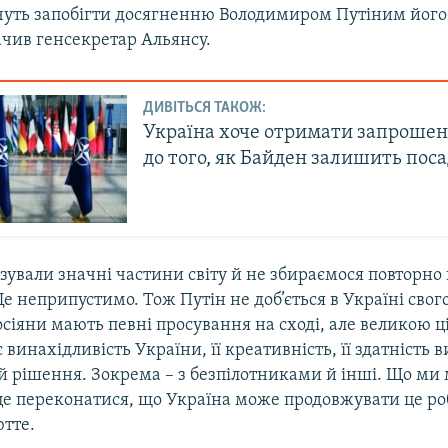
уть запобігти досягненню Володимиром Путіним його 
ачив генсекретар Альянсу.
ДИВІТЬСЯ ТАКОЖ:
Україна хоче отримати запроше
до того, як Байден залишить поса
ували значні частини світу й не збираємося повторно
Це неприпустимо. Тож Путін не доб’ється в Україні свог
сіяни мають певні просування на сході, але великою ц
винахідливість України, її креативність, її здатність в
 й рішення. Зокрема – з безпілотниками й інші. Що ми
це переконатися, що Україна може продовжувати це ро
тте.