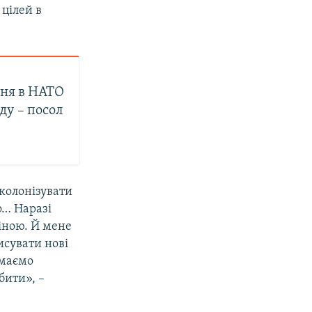
цілей в
ння в НАТО
ду – посол
 колонізувати
о… Наразі
іною. Й мене
исувати нові
 маємо
бити», –