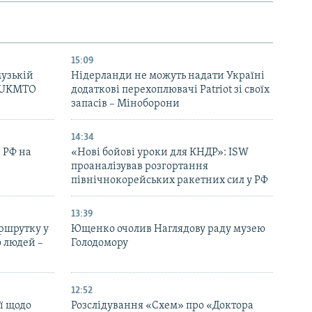
15:09
музькій
Нідерланди не можуть надати Україні
– UKMTO
додаткові перехоплювачі Patriot зі своїх
запасів – Міноборони
14:34
 РФ на
«Нові бойові уроки для КНДР»: ISW
проаналізував розгортання
північнокорейських ракетних сил у РФ
13:39
ршрутку у
Ющенко очолив Наглядову раду музею
о людей –
Голодомору
12:52
ї щодо
Розслідування «Схем» про «Доктора