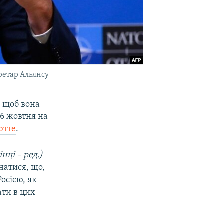
ретар Альянсу
 щоб вона
16 жовтня на
ютте
.
їнці – ред.)
натися, що,
осією, як
ати в цих