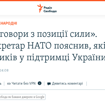
ЖНАРОДНІ
говори з позиції сили».
ретар НАТО пояснив, які 
иків у підтримці Україн
 14:08
ь
Читати без VPN
Дивитись коментарі
обода як бажане джерело в Google