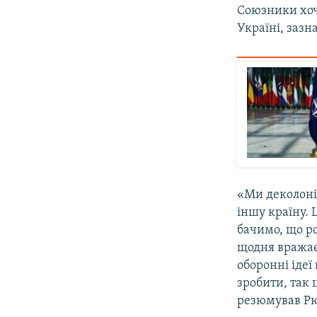
Союзники хоч
Україні, зазн
«Ми деколоніз
іншу країну. 
бачимо, що ро
щодня вражає 
оборонні ідеї
зробити, так 
резюмував Рю