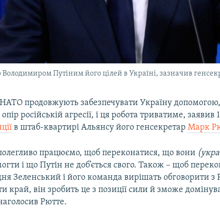
 Володимиром Путіним його цілей в Україні, зазначив генсек
НАТО продовжують забезпечувати Україну допомогою,
опір російській агресії, і ця робота триватиме, заявив 
ції
в штаб-квартирі Альянсу його генсекретар
Марк Р
олегливо працюємо, щоб переконатися, що вони
(укра
гти і що Путін не доб’ється свого. Також – щоб переко
ня Зеленський і його команда вирішать обговорити з Р
и край, він зробить це з позиції сили й зможе домінув
наголосив Рютте.