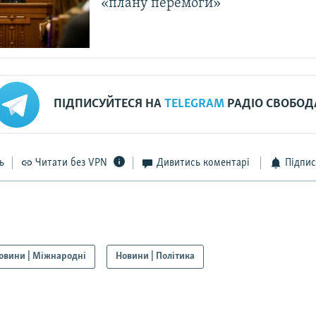
«плану перемоги»
ПІДПИСУЙТЕСЯ НА
TELEGRAM
РАДІО СВОБОД
ь
Читати без VPN
Дивитись коментарі
Підпис
овини | Міжнародні
Новини | Політика