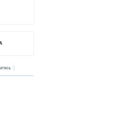
А
атись