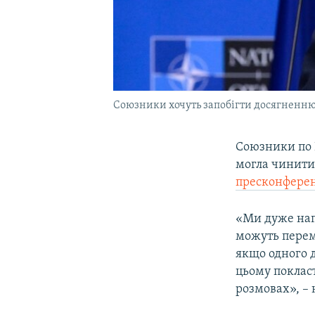
Союзники хочуть запобігти досягненню
Союзники по 
могла чинити 
пресконферен
«Ми дуже нап
можуть перемо
якщо одного д
цьому покласт
розмовах», – 