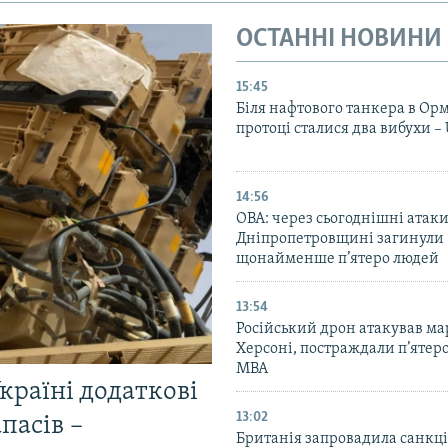
ОСТАННІ НОВИНИ
15:45
Біля нафтового танкера в Ор
протоці сталися два вибухи 
14:56
ОВА: через сьогоднішні атаки
Дніпропетровщині загинули
щонайменше п’ятеро людей
13:54
Російський дрон атакував ма
Херсоні, постраждали п’ятер
МВА
країні додаткові
13:02
пасів –
Британія запровадила санкці