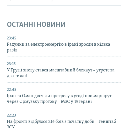
ОСТАННІ НОВИНИ
23:45
Рахунки за електроенергію в Ірані зросли в кілька
разів
23:15
У Грузії знову стався масштабний блекаут – утретє за
два тижні
22:48
Іран та Оман досягли прогресу в угоді про маршрут
через Ормузьку протоку – МЗС у Тегерані
22:23
На фронті відбулося 216 боїв з початку доби – Генштаб
ЗСУ