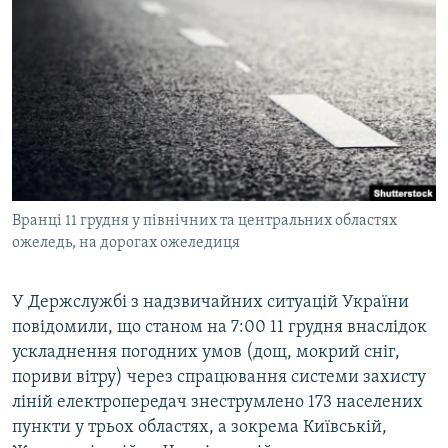
КИТАЙ.ВИКЛИКИ
МУЛЬТИМЕДІА
ФОТО
СПЕЦПРОЄКТИ
ПОДКАСТИ
КРИМ РЕАЛІЇ
Вранці 11 грудня у північних та центральних областях
РУС
ожеледь, на дорогах ожеледиця
УКР
У Держслужбі з надзвичайних ситуацій України
КТАТ
повідомили, що станом на 7:00 11 грудня внаслідок
ускладнення погодних умов (дощ, мокрий сніг,
ДОЛУЧАЙСЯ!
пориви вітру) через спрацювання системи захисту
ліній електропередач знеструмлено 173 населених
пункти у трьох областях, а зокрема Київській,