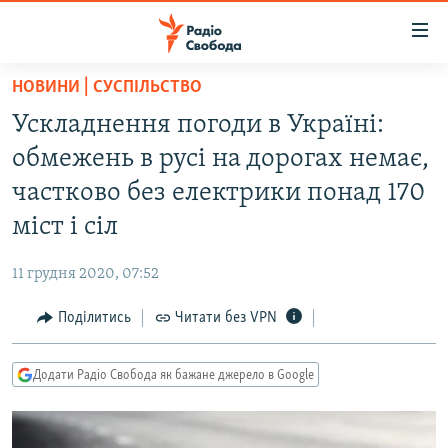
Доступність
посилання
Перейти
НОВИНИ | СУСПІЛЬСТВО
до
РАДІО СВОБОДА – 70 РОКІВ
Ускладнення погоди в Україні:
основного
ВСЕ ЗА ДОБУ
матеріалу
обмежень в русі на дорогах немає,
СТАТТІ
Перейти
частково без електрики понад 170
до
ВІЙНА
ПОЛІТИКА
міст і сіл
основної
РОСІЙСЬКА «ФІЛЬТРАЦІЯ»
ЕКОНОМІКА
навігації
11 грудня 2020, 07:52
Перейти
ДОНБАС.РЕАЛІЇ
СУСПІЛЬСТВО
до
Поділитись
Читати без VPN
КРИМ.РЕАЛІЇ
КУЛЬТУРА
пошуку
ТИ ЯК?
СПОРТ
Додати Радіо Свобода як бажане джерело в Google
СХЕМИ
УКРАЇНА
ПРИАЗОВ’Я
СВІТ