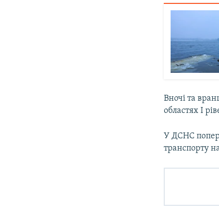
Вночі та вран
областях І рі
У ДСНС попер
транспорту на