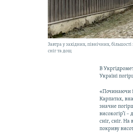
Завтра у західних, північних, більшості
сніг та дощ
В Укргідромет
Україні погір
«Починаючи із
Карпатах, вна
значне погірш
високогір’ї – 
сніг, сніг. На
покриву висот