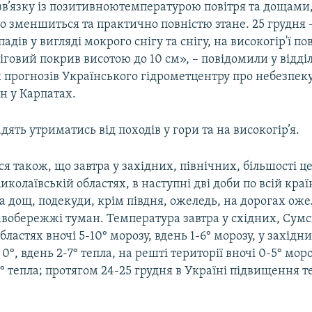
 зв’язку із позитивноютемпературою повітря та дощами
о зменшиться та практично повністю зтане. 25 грудня 
адів у вигляді мокрого снігу та снігу, на високогір'ї по
іговий покрив висотою до 10 см», – повідомили у відді
х прогнозів Українського гідрометцентру про небезпе
н у Карпатах.
ять утриматись від походів у гори та на високогір’я.
я також, що завтра у західних, північних, більшості 
иколаївській областях, в наступні дві доби по всій краї
а дощ, подекуди, крім півдня, ожеледь, на дорогах оже
вобережжі туман. Температура завтра у східних, Сумсь
бластях вночі 5-10° морозу, вдень 1-6° морозу, у західн
0°, вдень 2-7° тепла, на решті території вночі 0-5° моро
3° тепла; протягом 24-25 грудня в Україні підвищення 