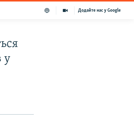
Додайте нас у Google
ться
 у