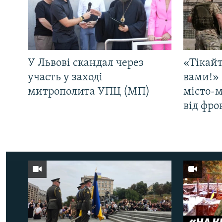
У Львові скандал через
«Тікайт
участь у заході
вами!» 
митрополита УПЦ (МП)
місто-
від фро