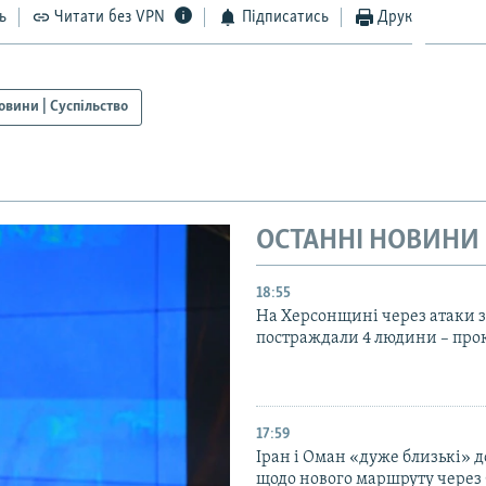
ь
Читати без VPN
Підписатись
Друк
овини | Суспільство
ОСТАННІ НОВИНИ
18:55
На Херсонщині через атаки з
постраждали 4 людини – про
17:59
Іран і Оман «дуже близькі» д
щодо нового маршруту через