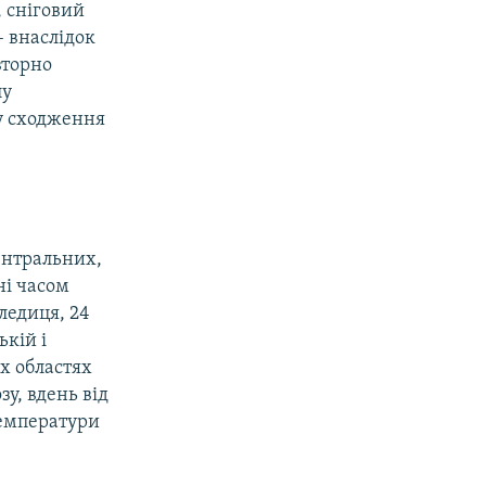
, сніговий
– внаслідок
вторно
лу
ку сходження
центральних,
ні часом
ледиця, 24
кій і
их областях
зу, вдень від
температури