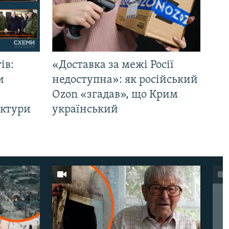
ів:
«Доставка за межі Росії
и
недоступна»: як російський
Ozon «згадав», що Крим
уктури
український