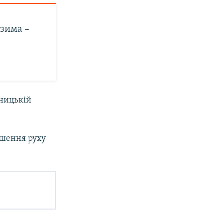
 зима –
нницькій
ушення руху