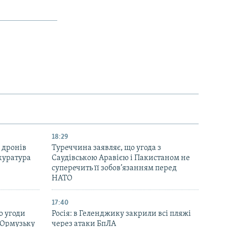
18:29
 дронів
Туреччина заявляє, що угода з
куратура
Саудівською Аравією і Пакистаном не
суперечить її зобов’язанням перед
НАТО
17:40
о угоди
Росія: в Геленджику закрили всі пляжі
 Ормузьку
через атаки БпЛА