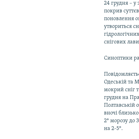
24 грудня – у
покрив суттєв
поновлення оп
утвориться сн
гідрологічни
снігових лави
Синоптики рад
Повідомляєтьс
Одеській та М
мокрий сніг т
грудня на Пра
Полтавській о
вночі близько 
2° морозу до 
на 2-5°.