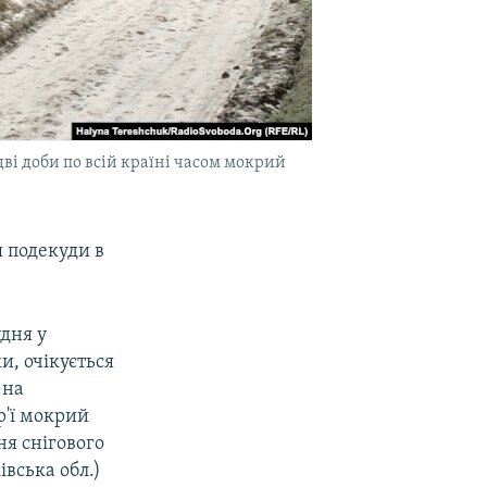
дві доби по всій країні часом мокрий
я подекуди в
удня у
и, очікується
 на
ір'ї мокрий
ння снігового
івська обл.)