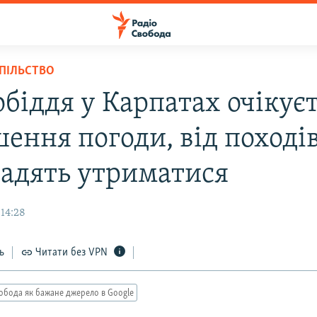
СПІЛЬСТВО
обіддя у Карпатах очікує
ення погоди, від походів
радять утриматися
 14:28
ь
Читати без VPN
обода як бажане джерело в Google