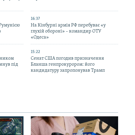
16:37
 Румунією
На Кінбурні армія РФ перебуває «у
в
глухій обороні» – командир ОТУ
«Одеса»
15:22
вником
Сенат США погодив призначення
инув під
Бланша генпрокурором: його
кандидатуру запропонував Трамп