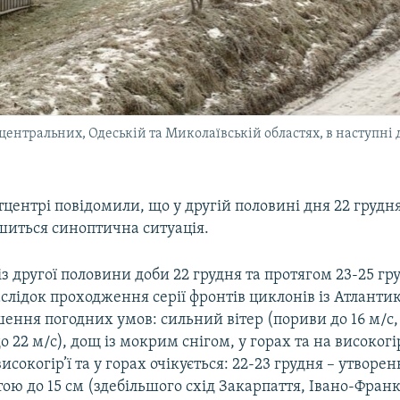
 центральних, Одеській та Миколаївській областях, в наступні 
центрі повідомили, що у другій половині дня 22 грудн
шиться синоптична ситуація.
 другої половини доби 22 грудня та протягом 23-25 гр
слідок проходження серії фронтів циклонів із Атлантик
ення погодних умов: сильний вітер (пориви до 16 м/с,
до 22 м/с), дощ із мокрим снігом, у горах та на високог
 високогір’ї та у горах очікується: 22-23 грудня – утворе
ою до 15 см (здебільшого схід Закарпаття, Івано-Франк