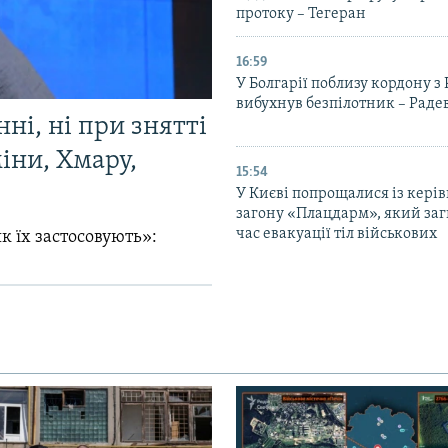
протоку – Тегеран
16:59
У Болгарії поблизу кордону з
вибухнув безпілотник – Раде
ні, ні при знятті
міни, Хмару,
15:54
У Києві попрощалися із кері
загону «Плацдарм», який заг
час евакуації тіл військових
к їх застосовують»: