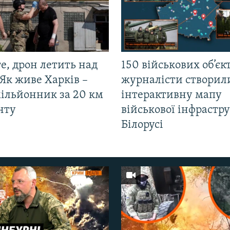
е, дрон летить над
150 військових об’єкт
Як живе Харків –
журналісти створил
мільйонник за 20 км
інтерактивну мапу
нту
військової інфрастр
Білорусі