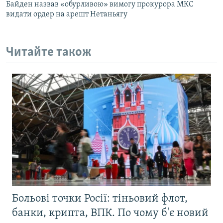
Байден назвав «обурливою» вимогу прокурора МКС
видати ордер на арешт Нетаньягу
Читайте також
Больові точки Росії: тіньовий флот,
банки, крипта, ВПК. По чому б'є новий