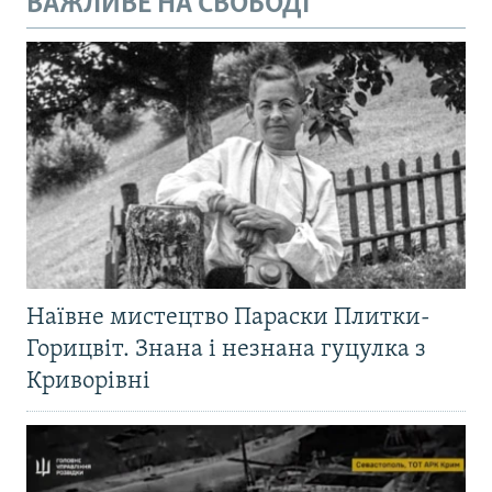
ВАЖЛИВЕ НА СВОБОДІ
Наївне мистецтво Параски Плитки-
Горицвіт. Знана і незнана гуцулка з
Криворівні