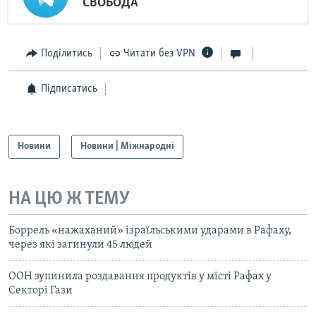
СВОБОДА
Поділитись
Читати без VPN
Підписатись
Новини
Новини | Міжнародні
НА ЦЮ Ж ТЕМУ
Боррель «нажаханий» ізраїльськими ударами в Рафаху,
через які загинули 45 людей
ООН зупинила роздавання продуктів у місті Рафах у
Секторі Гази