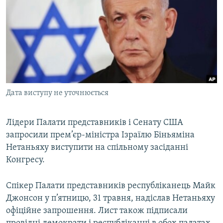
МУЛЬТИМЕДІА
ФОТО
СПЕЦПРОЄКТИ
ПОДКАСТИ
КРИМ РЕАЛІЇ
Дата виступу не уточнюється
РУС
УКР
Лідери Палати представників і Сенату США
запросили прем’єр-міністра Ізраїлю Біньяміна
КТАТ
Нетаньяху виступити на спільному засіданні
Конгресу.
ДОЛУЧАЙСЯ!
Спікер Палати представників республіканець Майк
Джонсон у п’ятницю, 31 травня, надіслав Нетаньяху
офіційне запрошення. Лист також підписали