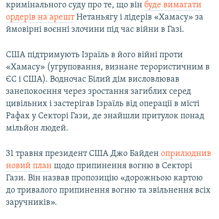
кримінального суду про те, що він
буде вимагати
ордерів на арешт
Нетаньягу і лідерів «Хамасу» за
ймовірні воєнні злочини під час війни в Газі.
США підтримують Ізраїль в його війні проти
«Хамасу» (угруповання, визнане терористичним в
ЄС і США). Водночас Білий дім висловлював
занепокоєння через зростання загиблих серед
цивільних і застерігав Ізраїль від операції в місті
Рафах у Секторі Гази, де знайшли притулок понад
мільйон людей.
31 травня президент США Джо Байден
оприлюднив
новий план
щодо припинення вогню в Секторі
Гази. Він назвав пропозицію «дорожньою картою
до тривалого припинення вогню та звільнення всіх
заручників».