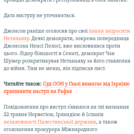
провідні демократи і республіканці в обох палатах.
Усі сайти RFE/RL
Дата виступу не уточнюється.
Джонсон раніше оголосив про свої
плани запросити
Нетаньяху
. Деякі демократи, зокрема попередниця
Джонсона Ненсі Пелосі, вже висловилися проти
цього. Лідер більшості в Сенаті, демократ Чак
Шумер розкритикував Нетаньяху за його ставлення
до війни. Тим не менш, він підписав лист.
Читайте також:
Суд ООН у Гаазі вимагає від Ізраїлю
припинити наступ на Рафах
Повідомлення про виступ з’явилося на тлі визнання
22 травня Норвегією, Ірландією й Іспанія
незалежності Палестинської держави
, а також
оголошення прокурора Міжнародного