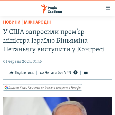
Доступність
посилання
Перейти
НОВИНИ | МІЖНАРОДНІ
до
РАДІО СВОБОДА – 70 РОКІВ
У США запросили прем’єр-
основного
ВСЕ ЗА ДОБУ
матеріалу
міністра Ізраїлю Біньяміна
СТАТТІ
Перейти
Нетаньягу виступити у Конгресі
до
ВІЙНА
ПОЛІТИКА
основної
01 червня 2024, 01:45
РОСІЙСЬКА «ФІЛЬТРАЦІЯ»
ЕКОНОМІКА
навігації
Перейти
Поділитись
Читати без VPN
ДОНБАС.РЕАЛІЇ
СУСПІЛЬСТВО
до
КРИМ.РЕАЛІЇ
КУЛЬТУРА
пошуку
Додати Радіо Свобода як бажане джерело в Google
ТИ ЯК?
СПОРТ
СХЕМИ
УКРАЇНА
КИТАЙ.ВИКЛИКИ
СВІТ