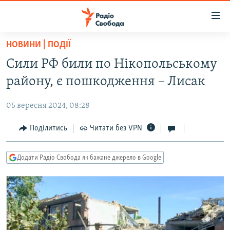
Доступність
посилання
Перейти
НОВИНИ | ПОДІЇ
до
РАДІО СВОБОДА – 70 РОКІВ
Сили РФ били по Нікопольському
основного
ВСЕ ЗА ДОБУ
матеріалу
району, є пошкодження – Лисак
СТАТТІ
Перейти
до
05 вересня 2024, 08:28
ВІЙНА
ПОЛІТИКА
основної
РОСІЙСЬКА «ФІЛЬТРАЦІЯ»
Поділитись
Читати без VPN
ЕКОНОМІКА
навігації
Перейти
ДОНБАС.РЕАЛІЇ
СУСПІЛЬСТВО
до
Додати Радіо Свобода як бажане джерело в Google
КРИМ.РЕАЛІЇ
КУЛЬТУРА
пошуку
ТИ ЯК?
СПОРТ
СХЕМИ
УКРАЇНА
КИТАЙ.ВИКЛИКИ
СВІТ