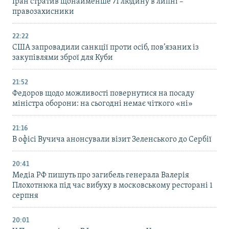
Іран стратив щонайменше 71 людину в липні –
правозахисники
22:22
США запровадили санкції проти осіб, пов’язаних із
закупівлями зброї для Куби
21:52
Федоров щодо можливості повернутися на посаду
міністра оборони: на сьогодні немає чіткого «ні»
21:16
В офісі Вучича анонсували візит Зеленського до Сербії
20:41
Медіа РФ пишуть про загибель генерала Валерія
Плохотнюка під час вибуху в московському ресторані 1
серпня
20:01