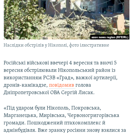
МУЛЬТИМЕДІА
ФОТО
СПЕЦПРОЄКТИ
ПОДКАСТИ
Наслідки обстрілів у Нікополі, фото ілюстративне
КРИМ РЕАЛІЇ
РУС
Російські військові ввечері 4 вересня та вночі 5
вересня обстрілювали Нікопольський район із
УКР
використанням РСЗВ «Град», важкої артилерії,
КТАТ
дронів-камікадзе,
повідомив
голова
Дніпропетровської ОВА Сергій Лисак.
ДОЛУЧАЙСЯ!
«Під ударом були Нікополь, Покровська,
Марганецька, Мирівська, Червоногригорівська
громади. Пошкоджений птахокомплекс й
адмінбудівля. Вже зранку росіяни знову взялися за