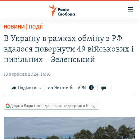
Доступність
посилання
Перейти
НОВИНИ | ПОДІЇ
до
РАДІО СВОБОДА – 70 РОКІВ
В Україну в рамках обміну з РФ
основного
ВСЕ ЗА ДОБУ
матеріалу
вдалося повернути 49 військових і
СТАТТІ
Перейти
цивільних – Зеленський
до
ВІЙНА
ПОЛІТИКА
основної
13 вересня 2024, 14:16
РОСІЙСЬКА «ФІЛЬТРАЦІЯ»
ЕКОНОМІКА
навігації
Перейти
Поділитись
Читати без VPN
ДОНБАС.РЕАЛІЇ
СУСПІЛЬСТВО
до
КРИМ.РЕАЛІЇ
КУЛЬТУРА
пошуку
Додати Радіо Свобода як бажане джерело в Google
ТИ ЯК?
СПОРТ
СХЕМИ
УКРАЇНА
КИТАЙ.ВИКЛИКИ
СВІТ