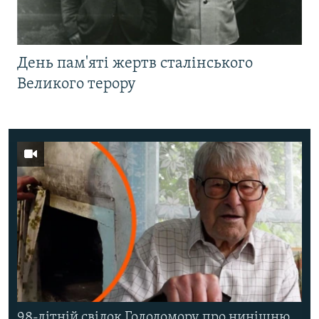
День пам'яті жертв сталінського
Великого терору
98-літній свідок Голодомору про нинішню