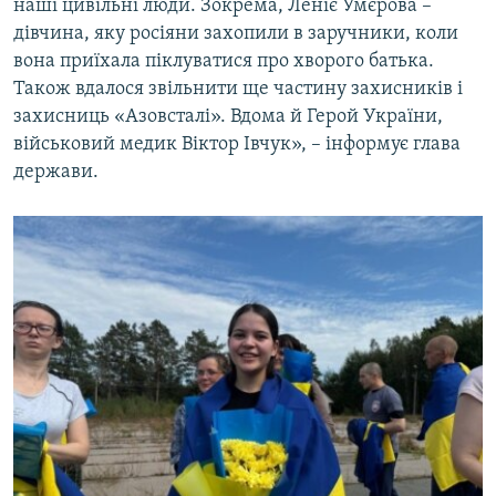
наші цивільні люди. Зокрема, Леніє Умєрова –
дівчина, яку росіяни захопили в заручники, коли
вона приїхала піклуватися про хворого батька.
Також вдалося звільнити ще частину захисників і
захисниць «Азовсталі». Вдома й Герой України,
військовий медик Віктор Івчук», – інформує глава
держави.