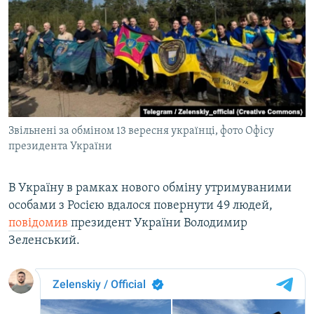
МУЛЬТИМЕДІА
ФОТО
СПЕЦПРОЄКТИ
ПОДКАСТИ
КРИМ РЕАЛІЇ
Звільнені за обміном 13 вересня українці, фото Офісу
РУС
президента України
УКР
В Україну в рамках нового обміну утримуваними
КТАТ
особами з Росією вдалося повернути 49 людей,
повідомив
президент України Володимир
ДОЛУЧАЙСЯ!
Зеленський.