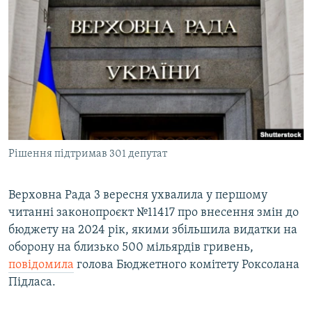
МУЛЬТИМЕДІА
ФОТО
СПЕЦПРОЄКТИ
ПОДКАСТИ
КРИМ РЕАЛІЇ
РУС
Рішення підтримав 301 депутат
УКР
КТАТ
Верховна Рада 3 вересня ухвалила у першому
читанні законопроєкт №11417 про внесення змін до
бюджету на 2024 рік, якими збільшила видатки на
ДОЛУЧАЙСЯ!
оборону на близько 500 мільярдів гривень,
повідомила
голова Бюджетного комітету Роксолана
Підласа.