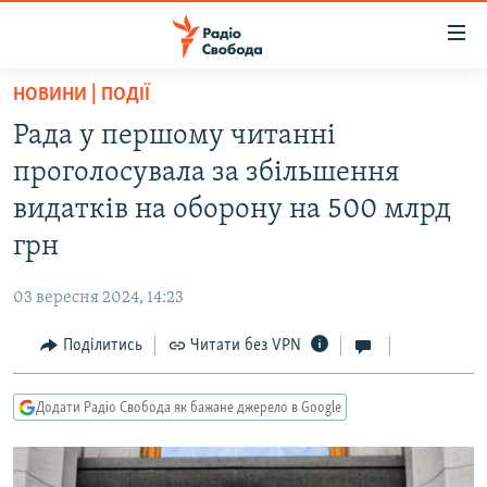
Доступність
посилання
Перейти
НОВИНИ | ПОДІЇ
до
РАДІО СВОБОДА – 70 РОКІВ
Рада у першому читанні
основного
ВСЕ ЗА ДОБУ
матеріалу
проголосувала за збільшення
СТАТТІ
Перейти
видатків на оборону на 500 млрд
до
ВІЙНА
ПОЛІТИКА
грн
основної
РОСІЙСЬКА «ФІЛЬТРАЦІЯ»
ЕКОНОМІКА
навігації
03 вересня 2024, 14:23
Перейти
ДОНБАС.РЕАЛІЇ
СУСПІЛЬСТВО
до
Поділитись
Читати без VPN
КРИМ.РЕАЛІЇ
КУЛЬТУРА
пошуку
ТИ ЯК?
СПОРТ
Додати Радіо Свобода як бажане джерело в Google
СХЕМИ
УКРАЇНА
КИТАЙ.ВИКЛИКИ
СВІТ