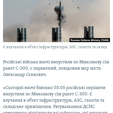
МУЛЬТИМЕДІА
ФОТО
СПЕЦПРОЄКТИ
ПОДКАСТИ
КРИМ РЕАЛІЇ
Є влучання в об’єкт інфраструктури, АЗС, газогін та склад
РУС
УКР
Російські війська вночі випустили по Миколаєву сім
ракет С-300, є поранений, повідомив мер міста
КТАТ
Олександр Сєнкевич.
ДОЛУЧАЙСЯ!
«Сьогодні вночі близько 03:05 російські окупанти
випустили по Миколаєву сім ракет С-300. Є
влучання в об’єкт інфраструктури, АЗС, газогін та
складське приміщення. Рятувальники ДСНС