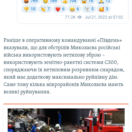
Раніше в оперативному командуванні «Південь»
вказували, що для обстрілів Миколаєва російські
війська використовують нетипову зброю –
використовують зенітно-ракетні системи С300,
споряджаючи їх нетиповим розривним снарядом,
який має додаткову максимально руйнівну дію.
Саме тому кілька мікрорайонів Миколаєва мають
великі руйнування.