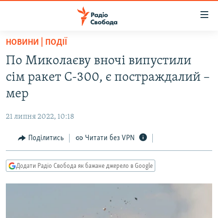
Доступність
посилання
Перейти
НОВИНИ | ПОДІЇ
до
РАДІО СВОБОДА – 70 РОКІВ
По Миколаєву вночі випустили
основного
ВСЕ ЗА ДОБУ
матеріалу
сім ракет С-300, є постраждалий –
СТАТТІ
Перейти
мер
до
ВІЙНА
ПОЛІТИКА
основної
21 липня 2022, 10:18
РОСІЙСЬКА «ФІЛЬТРАЦІЯ»
ЕКОНОМІКА
навігації
Перейти
Поділитись
Читати без VPN
ДОНБАС.РЕАЛІЇ
СУСПІЛЬСТВО
до
КРИМ.РЕАЛІЇ
КУЛЬТУРА
пошуку
Додати Радіо Свобода як бажане джерело в Google
ТИ ЯК?
СПОРТ
СХЕМИ
УКРАЇНА
КИТАЙ.ВИКЛИКИ
СВІТ