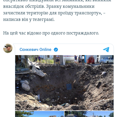
оперативно ліквідували всі займання, які виникли
Усі сайти RFE/RL
внаслідок обстрілів. Зранку комунальники
зачистили територію для проїзду транспорту», –
написав він у телеграмі.
На цей час відомо про одного постраждалого.