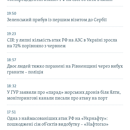
19:50
Зеленський прибув із першим візитом до Сербії
19:23
CIR: у липні кількість атак РФ на АЗС в Україні зросла
на 72% порівняно з червнем
18:57
Двоє людей тяжко поранені на Рівненщині через вибух
гранати – поліція
18:32
У ГУР заявили про «парад» морських дронів біля Ялти,
моніторингові канали писали про атаку на порт
17:51
Одна з наймасованіших атак РФ на «Укрнафту»:
пошкоджені сім об’єктів видобутку – «Нафтогаз»