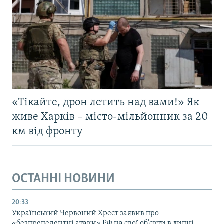
«Тікайте, дрон летить над вами!» Як
живе Харків – місто-мільйонник за 20
км від фронту
ОСТАННІ НОВИНИ
20:33
Український Червоний Хрест заявив про
«безпрецедентні атаки» РФ на свої об’єкти в липні