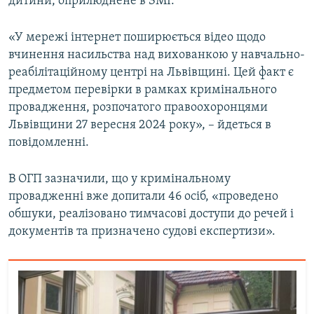
дитини, оприлюднене в ЗМІ.
Усі сайти RFE/RL
«У мережі інтернет поширюється відео щодо
вчинення насильства над вихованкою у навчально-
реабілітаційному центрі на Львівщині. Цей факт є
предметом перевірки в рамках кримінального
провадження, розпочатого правоохоронцями
Львівщини 27 вересня 2024 року», – йдеться в
повідомленні.
В ОГП зазначили, що у кримінальному
провадженні вже допитали 46 осіб, «проведено
обшуки, реалізовано тимчасові доступи до речей і
документів та призначено судові експертизи».