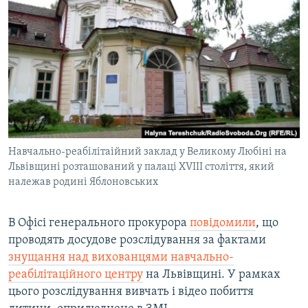
МУЛЬТИМЕДІА
ФОТО
СПЕЦПРОЄКТИ
ПОДКАСТИ
КРИМ РЕАЛІЇ
РУС
Навчально-реабілітаійний заклад у Великому Любіні на
УКР
Львівщині розташований у палаці ХVIII століття, який
належав родині Яблоновських
КТАТ
В Офісі генерального прокурора
повідомили
, що
ДОЛУЧАЙСЯ!
проводять досудове розслідування за фактами
знущання над вихованцями навчально-
реабілітаційного центру
на Львівщині. У рамках
цього розслідування вивчать і відео побиття