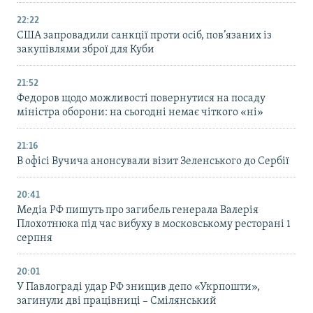
22:22
США запровадили санкції проти осіб, пов’язаних із
закупівлями зброї для Куби
21:52
Федоров щодо можливості повернутися на посаду
міністра оборони: на сьогодні немає чіткого «ні»
21:16
В офісі Вучича анонсували візит Зеленського до Сербії
20:41
Медіа РФ пишуть про загибель генерала Валерія
Плохотнюка під час вибуху в московському ресторані 1
серпня
20:01
У Павлограді удар РФ знищив депо «Укрпошти»,
загинули дві працівниці – Смілянський