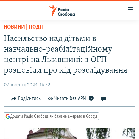
Доступність
посилання
Перейти
НОВИНИ | ПОДІЇ
до
РАДІО СВОБОДА – 70 РОКІВ
Насильство над дітьми в
основного
ВСЕ ЗА ДОБУ
матеріалу
навчально-реабілітаційному
СТАТТІ
Перейти
центрі на Львівщині: в ОГП
до
ВІЙНА
ПОЛІТИКА
розповіли про хід розслідування
основної
РОСІЙСЬКА «ФІЛЬТРАЦІЯ»
ЕКОНОМІКА
навігації
07 жовтня 2024, 16:32
Перейти
ДОНБАС.РЕАЛІЇ
СУСПІЛЬСТВО
до
Поділитись
Читати без VPN
КРИМ.РЕАЛІЇ
КУЛЬТУРА
пошуку
ТИ ЯК?
СПОРТ
Додати Радіо Свобода як бажане джерело в Google
СХЕМИ
УКРАЇНА
КИТАЙ.ВИКЛИКИ
СВІТ