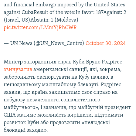
and financial embargo imposed by the United States
Усі сайти RFE/RL
against CubaResult of the vote:In favor: 187Against: 2
(Israel, US)Abstain: 1 (Moldova)
pic.twitter.com/LMmYjRhCWR
— UN News (@UN_News_Centre)
October 30, 2024
Міністр закордонних справ Куби Бруно Родрігес
звинуватив
американські санкції, які, зокрема,
забороняють експортувати на Кубу паливо, в
нещодавньому масштабному блекауті. Родрігес
заявив, що країна захищатиме своє «право на
побудову незалежного, соціалістичного
майбутнього», і зазначив, що майбутній президент
США матиме можливість вирішити, підтримати
розвиток Куби або продовжити «нелюдські
блокадні заходи».