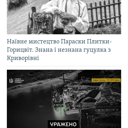
Наївне мистецтво Параски Плитки-
Горицвіт. Знана і незнана гуцулка з
Криворівні