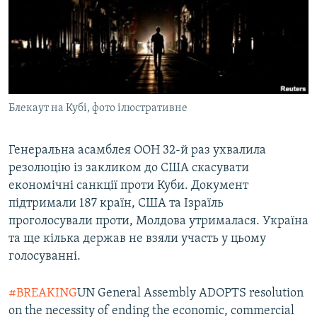
МУЛЬТИМЕДІА
ФОТО
СПЕЦПРОЄКТИ
ПОДКАСТИ
Блекаут на Кубі, фото ілюстративне
КРИМ РЕАЛІЇ
РУС
Генеральна асамблея ООН 32-й раз ухвалила
резолюцію із закликом до США скасувати
УКР
економічні санкції проти Куби. Документ
КТАТ
підтримали 187 країн, США та Ізраїль
проголосували проти, Молдова утрималася. Україна
ДОЛУЧАЙСЯ!
та ще кілька держав не взяли участь у цьому
голосуванні.
#BREAKING
UN General Assembly ADOPTS resolution
on the necessity of ending the economic, commercial