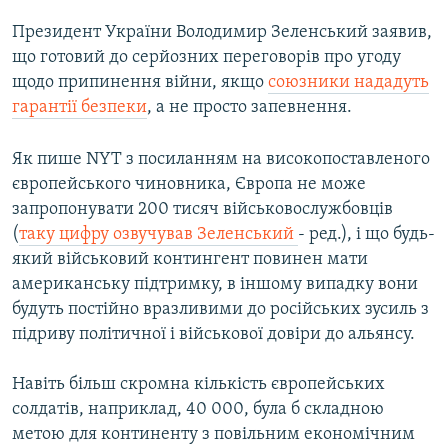
Президент України Володимир Зеленський заявив,
що готовий до серйозних переговорів про угоду
щодо припинення війни, якщо
союзники нададуть
гарантії безпеки
, а не просто запевнення.
Як пише NYT з посиланням на високопоставленого
європейського чиновника, Європа не може
запропонувати 200 тисяч військовослужбовців
(
таку цифру озвучував Зеленський
- ред.), і що будь-
який військовий контингент повинен мати
американську підтримку, в іншому випадку вони
будуть постійно вразливими до російських зусиль з
підриву політичної і військової довіри до альянсу.
Навіть більш скромна кількість європейських
солдатів, наприклад, 40 000, була б складною
метою для континенту з повільним економічним