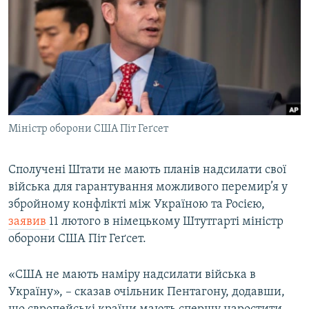
МУЛЬТИМЕДІА
ФОТО
СПЕЦПРОЄКТИ
ПОДКАСТИ
КРИМ РЕАЛІЇ
Міністр оборони США Піт Геґсет
РУС
УКР
Сполучені Штати не мають планів надсилати свої
війська для гарантування можливого перемир’я у
КТАТ
збройному конфлікті між Україною та Росією,
заявив
11 лютого в німецькому Штутгарті міністр
ДОЛУЧАЙСЯ!
оборони США Піт Геґсет.
«США не мають наміру надсилати війська в
Україну», – сказав очільник Пентагону, додавши,