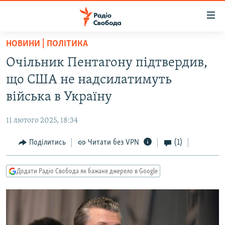
Доступність
посилання
Перейти
НОВИНИ | ПОЛІТИКА
до
РАДІО СВОБОДА – 70 РОКІВ
Очільник Пентагону підтвердив,
основного
ВСЕ ЗА ДОБУ
матеріалу
що США не надсилатимуть
СТАТТІ
Перейти
війська в Україну
до
ВІЙНА
ПОЛІТИКА
основної
11 лютого 2025, 18:34
РОСІЙСЬКА «ФІЛЬТРАЦІЯ»
ЕКОНОМІКА
навігації
Перейти
Поділитись
Читати без VPN
(1)
ДОНБАС.РЕАЛІЇ
СУСПІЛЬСТВО
до
КРИМ.РЕАЛІЇ
КУЛЬТУРА
пошуку
Додати Радіо Свобода як бажане джерело в Google
ТИ ЯК?
СПОРТ
СХЕМИ
УКРАЇНА
КИТАЙ.ВИКЛИКИ
СВІТ