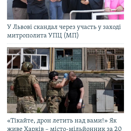
У Львові скандал через участь у заході
митрополита УПЦ (МП)
«Тікайте, дрон летить над вами!» Як
живе Харків – місто-мільйонник за 20