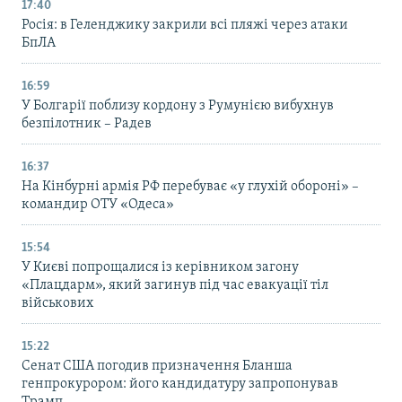
17:40
Росія: в Геленджику закрили всі пляжі через атаки
БпЛА
16:59
У Болгарії поблизу кордону з Румунією вибухнув
безпілотник – Радев
16:37
На Кінбурні армія РФ перебуває «у глухій обороні» –
командир ОТУ «Одеса»
15:54
У Києві попрощалися із керівником загону
«Плацдарм», який загинув під час евакуації тіл
військових
15:22
Сенат США погодив призначення Бланша
генпрокурором: його кандидатуру запропонував
Трамп