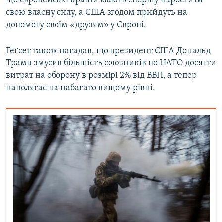
що європейські країни мають спершу наростити
Усі сайти RFE/RL
свою власну силу, а США згодом прийдуть на
допомогу своїм «друзям» у Європі.
Геґсет також нагадав, що президент США Дональд
Трамп змусив більшість союзників по НАТО досягти
витрат на оборону в розмірі 2% від ВВП, а тепер
наполягає на набагато вищому рівні.