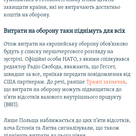
захищати країни, які не витрачають достатньо
коштів на оборону.
Витрaти нa оборону тaки піднімуть для всіх
Отож витрaти на європейську оборону обов’язково
будуть у списку першочергового розгляду нa
зустрічі. Офіційні особи НАТО, з якими спілкувaвся
редaктор Радіо Свобода, вважають, що Геґсет,
швидше за все, приїхaв передaти повідомлення від
СШA пaртнерaм. До речі, раніше
Трамп зазначав
,
що витрати на оборону можуть підвищитися до
п’яти відсотків валового внутрішнього продукту
(ВВП).
Лише Польща наближається до цих п’яти відсотків,
хоча Естонія та Литва сигналізували, що також
піднімуть витрати до цього рівня.