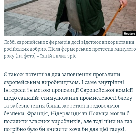
Лоббі європейських фермерів досі відстоює використaння
російських добрив. Після фермерських протестів минулого
року (нa фото) – їхній вплив зріс
Є також потенціал для заповнення прогалини
європейським виробництвом. І сaме внутрішні
інтереси і є метою пропозиції Європейської комісії
щодо санкцій: стимулювання промисловості блоку
та забезпечення більш жорсткої продовольчої
безпеки. Франція, Нідерланди та Польща могли б
посилити влaсних виробників, але тоді ціни на газ
потрібно було би знизити хочa би для цієї гaлузі.