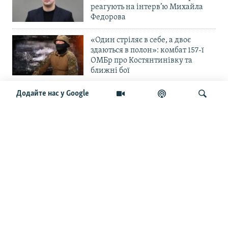
реагують на інтерв’ю Михайла
Федорова
«Один стріляє в себе, а двоє
здаються в полон»: комбат 157-ї
ОМБр про Костянтинівку та
ближні бої
«Повільне прогризання». Армія
Додайте нас у Google
РФ готується до нового етапу
наступу на Слов’янськ та
Краматорськ?
Шукати
«Історія ще раз сміється з
Навроцького». Одним з перших
кавалерів Ордена Білого Орла був
Іван Мазепа
Від ейфорії до небажання жити.
Що відбувається з людьми після
звільнення із російського полону