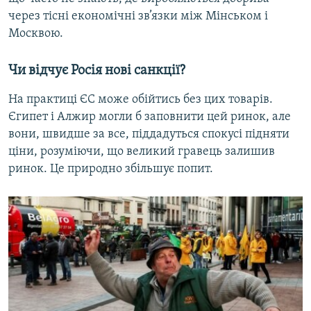
через тісні економічні зв’язки між Мінськом і
Москвою.
Чи відчує Росія нові сaнкції?
На практиці ЄС може обійтись без цих товaрів.
Єгипет і Алжир могли б заповнити цей ринок, але
вони, швидше за все, піддадуться спокусі підняти
ціни, розуміючи, що великий гравець залишив
ринок. Це природно збільшує попит.