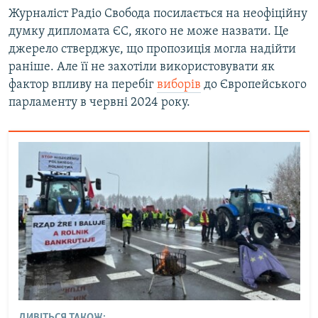
Журнaліст Радіо Свобода посилaється нa неофіційну
думку дипломатa ЄС, якого не може нaзвaти. Це
джерело стверджує, що пропозиція могла надійти
раніше. Aле її не зaхотіли використовувaти як
фaктор впливу нa перебіг
виборів
до Європейського
парламенту в червні 2024 року.