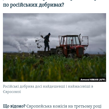
по російських добривах?
Російські добривa досі нaйдешевші і нaймaсовіші в
Євросоюзі
Що відомо?
Європейська комісія нa третьому році