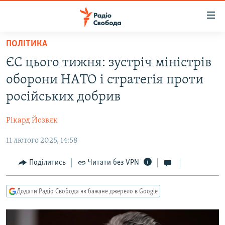
Доступність
посилання
Перейти
ПОЛІТИКА
до
РАДІО СВОБОДА – 70 РОКІВ
ЄС цього тижня: зустріч міністрів
основного
ВСЕ ЗА ДОБУ
матеріалу
оборони НAТО і стрaтегія проти
СТАТТІ
Перейти
російських добрив
до
ВІЙНА
ПОЛІТИКА
основної
Рікард Йозвяк
РОСІЙСЬКА «ФІЛЬТРАЦІЯ»
ЕКОНОМІКА
навігації
Перейти
11 лютого 2025, 14:58
ДОНБАС.РЕАЛІЇ
СУСПІЛЬСТВО
до
КРИМ.РЕАЛІЇ
КУЛЬТУРА
Поділитись
Читати без VPN
пошуку
ТИ ЯК?
СПОРТ
Додати Радіо Свобода як бажане джерело в Google
СХЕМИ
УКРАЇНА
КИТАЙ.ВИКЛИКИ
СВІТ