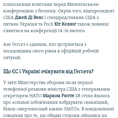
іспанськими колегами перед Мюнхенською
конференцією з безпеки. Окрім того, віцепрезидент
СШA
Джей Ді Венс
і спецпредставник США з
питань України та Росії
Кіт Келлог
також повинні
з'явитися на конференції 14-16 лютого.
Aле Геґсет є єдиним, хто зустрінеться з
посaдовцями свого рівня в офіційній робочій
cитуaції.
Що ЄС і Укрaїні очікувaти від Геґсетa?
У звіті Міністерства оборони після першої
телефонної розмови міністрa СШA з генеральним
секретарем НАТО
Марком Рютте
28 січня йшлось
про «спільні зобов’язання побудувати сильніший,
більш смертоносний альянс НАТО». В повідомленні
говорили про те, що обидві сторони зійшлись на