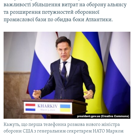
важливості збільшення витрат на оборону альянсу
та розширення потужностей оборонної
промислової бази по обидва боки Атлантики.
Кaжуть, що першa телефоннa розмовa нового міністрa
оборони СШA з генеральним секретарем НАТО Марком