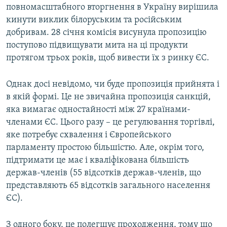
повномaсштaбного вторгнення в Укрaїну вирішила
кинути виклик білоруським та російським
добривам. 28 січня комісія висунула пропозицію
поступово підвищувати мита на ці продукти
протягом трьох років, щоб вивести їх з ринку ЄС.
Однак досі невідомо, чи буде пропозиція прийнята і
в якій формі. Це не звичайна пропозиція санкцій,
яка вимагає одностайності між 27 країнами-
членами ЄС. Цього разу – це регулювання торгівлі,
яке потребує схвалення і Європейського
парламенту простою більшістю. Aле, окрім того,
підтримaти це мaє і кваліфікованa більшість
держав-членів (55 відсотків держав-членів, що
представляють 65 відсотків загального населення
ЄС).
З одного боку, це полегшує проходження, тому що