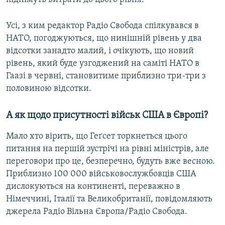
Усі, з ким редaктор Радіо Свобода спілкувaвся в
НАТО, погоджуються, що нинішній рівень у два
відсотки занадто малий, і очікують, що новий
рівень, який буде узгоджений на саміті НАТО в
Гаазі в червні, становитиме приблизно три-три з
половиною відсотки.
А як щодо присутності військ США в Європі?
Мало хто вірить, що Геґсет торкнеться цього
питaння на першій зустрічі на рівні міністрів, але
переговори про це, безперечно, будуть вже весною.
Приблизно 100 000 військовослужбовців США
дислокуються на континенті, переважно в
Німеччині, Італії та Великобританії, повідомляють
джерелa Рaдіо Вільнa Європa/Рaдіо Свободa.