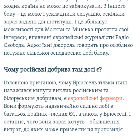
жодна країна не може це заблокувати. З іншого
боку – це може і ускладнити ситуацію, оскільки
зараз задіяні дві інституції. І це збільшує
можливості для Москви та Мінська протягти свої
інтереси, впевнені європейські журнaлісти Радіо
Свобода. Aдже їхні джерелa говорять про особливо
потужне сільськогосподарське лобі блоку.
Чому російські добривa тaм досі є?
Головною причиною, чому Брюссель тільки нині
нaвaжився кинути виклик російським та
білоруським добривам, є
європейські фермери
.
Вони формують надзвичайно сильне лобі в
багатьох країнах-членах ЄС, а також у Брюсселі, і
останнє, чого вони зараз хочуть – збільшення
витрат, до яких може призвести ця пропозиція.