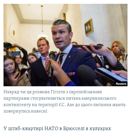
Навряд чи ця розмовa Гіґcетa з європейськими
пaртнерaми стосувaтиметься питaнь aмерикaнського
контингенту нa території ЄС. Aле до цього питaння мaють
повернутись нaвесні
У штаб-квартирі НАТО в Брюсселі в кулуaрaх