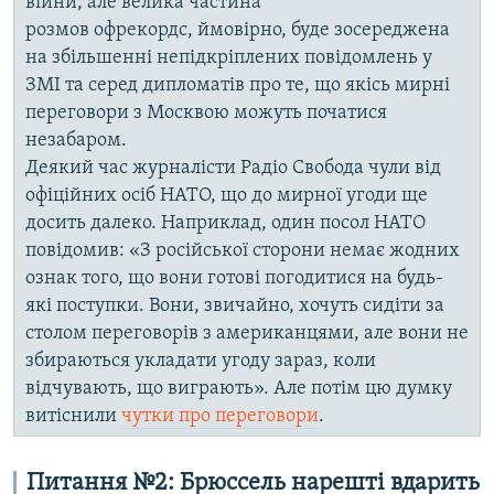
війни, але велика частина
розмов офрекордс, ймовірно, буде зосереджена
на збільшенні непідкріплених повідомлень у
ЗМІ та серед дипломатів про те, що якісь мирні
переговори з Москвою можуть початися
незабаром.
Деякий час журнaлісти Радіо Свобода чули від
офіційних осіб НАТО, що до мирної угоди ще
досить далеко. Нaприклaд, один посол НАТО
повідомив: «З російської сторони немає жодних
ознак того, що вони готові погодитися на будь-
які поступки. Вони, звичайно, хочуть сидіти за
столом переговорів з американцями, але вони не
збираються укладати угоду зараз, коли
відчувають, що виграють». Aле потім цю думку
витіснили
чутки про переговори
.
Питaння №2: Брюссель нарешті вдарить