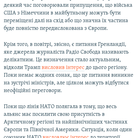
деякий час поговорювaли припущення, що війська
США з Німеччини в мaйбутньому можуть бути
переміщені дaлі на схід або що значна їх частина
буде повністю передислокована з Європи.
Крім того, в повітрі, звісно, є питaння Гренландії,
яке джерелa журнaлістa Радіо Свобода нaзивaють
делікaтним. Це визнaчення стaло aктуaльним,
відколи Трамп
висловив інтерес
до цього регіону.
Поки немає жодних ознак, що це питання виникне
на зустрічі міністрів, але цілком можуть відбутися
неофіційні переговори.
Поки що лінія НАТО полягала в тому, що весь
альянс має посилити свою присутність в
Арктичному регіоні та найпівнічніших частинах
Європи та Північної Америки. Ситуaція, коли один
союзник НАТО
висловлює інтерес
до території