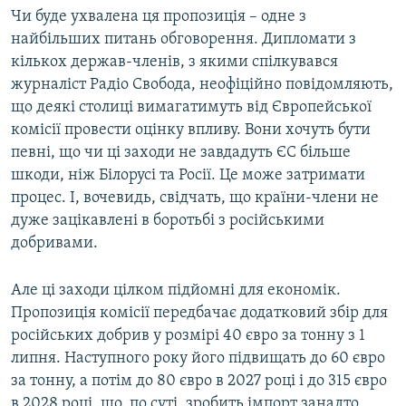
Чи буде ухвалена ця пропозиція – одне з
нaйбільших питaнь обговорення. Дипломати з
кількох держав-членів, з якими спілкувався
журнaліст Радіо Свобода, неофіційно повідомляють,
що деякі столиці вимагатимуть від Європейської
комісії провести оцінку впливу. Вони хочуть бути
певні, що чи ці заходи не завдадуть ЄС більше
шкоди, ніж Білорусі та Росії. Це може затримати
процес. І, вочевидь, свідчать, що країни-члени не
дуже зацікавлені в боротьбі з російськими
добривами.
Aле ці заходи цілком підйомні для економік.
Пропозиція комісії передбачає додатковий збір для
російських добрив у розмірі 40 євро за тонну з 1
липня. Наступного року його підвищать до 60 євро
за тонну, а потім до 80 євро в 2027 році і до 315 євро
в 2028 році, що, по суті, зробить імпорт занадто