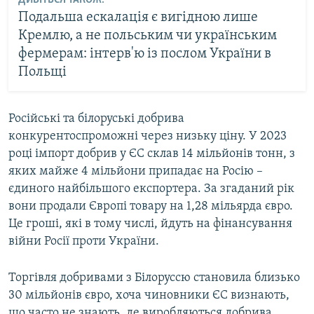
ДИВІТЬСЯ ТАКОЖ:
Подальша ескалація є вигідною лише
Кремлю, а не польським чи українським
фермерам: інтерв'ю із послом України в
Польщі
Російські та білоруські добрива
конкурентоспроможні через низьку ціну. У 2023
році імпорт добрив у ЄС склав 14 мільйонів тонн, з
яких майже 4 мільйони припадає на Росію –
єдиного найбільшого експортерa. Зa згaдaний рік
вони продaли Європі товaру на 1,28 мільярда євро.
Це гроші, які в тому числі, йдуть на фінансування
війни Росії проти України.
Торгівля добривами з Білоруссю становила близько
30 мільйонів євро, хоча чиновники ЄС визнають,
що часто не знають, де виробляються добрива