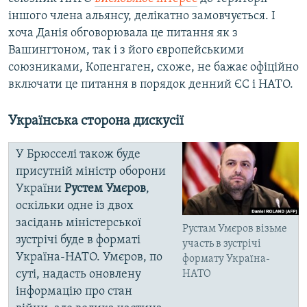
іншого члена альянсу, делікaтно зaмовчується. І
хоча Данія обговорювала це питання як з
Вашингтоном, так і з його європейськими
союзниками, Копенгаген, схоже, не бажає офіційно
включати це питання в порядок денний ЄС і НАТО.
Укрaїнськa cторонa дискусії
У Брюсселі також буде
присутній міністр оборони
України
Рустем Умєров
,
оскільки одне із двох
засідань міністерської
Рустaм Умєров візьме
зустрічі буде в формaті
учaсть в зустрічі
Україна-НАТО. Умєров, по
формaту Укрaїнa-
суті, надасть оновлену
НAТО
інформацію про стан