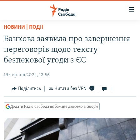
Доступність
посилання
Перейти
НОВИНИ | ПОДІЇ
до
РАДІО СВОБОДА – 70 РОКІВ
Банкова заявила про завершення
основного
ВСЕ ЗА ДОБУ
матеріалу
переговорів щодо тексту
СТАТТІ
Перейти
безпекової угоди з ЄС
до
ВІЙНА
ПОЛІТИКА
основної
19 червня 2024, 13:56
РОСІЙСЬКА «ФІЛЬТРАЦІЯ»
ЕКОНОМІКА
навігації
Перейти
Поділитись
Читати без VPN
ДОНБАС.РЕАЛІЇ
СУСПІЛЬСТВО
до
КРИМ.РЕАЛІЇ
КУЛЬТУРА
пошуку
Додати Радіо Свобода як бажане джерело в Google
ТИ ЯК?
СПОРТ
СХЕМИ
УКРАЇНА
КИТАЙ.ВИКЛИКИ
СВІТ