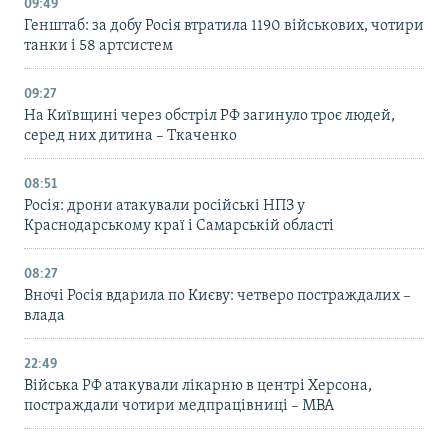
09:49
Генштаб: за добу Росія втратила 1190 військових, чотири
танки і 58 артсистем
09:27
На Київщині через обстріл РФ загинуло троє людей,
серед них дитина – Ткаченко
08:51
Росія: дрони атакували російські НПЗ у
Краснодарському краї і Самарській області
08:27
Вночі Росія вдарила по Києву: четверо постраждалих –
влада
22:49
Війська РФ атакували лікарню в центрі Херсона,
постраждали чотири медпрацівниці – МВА