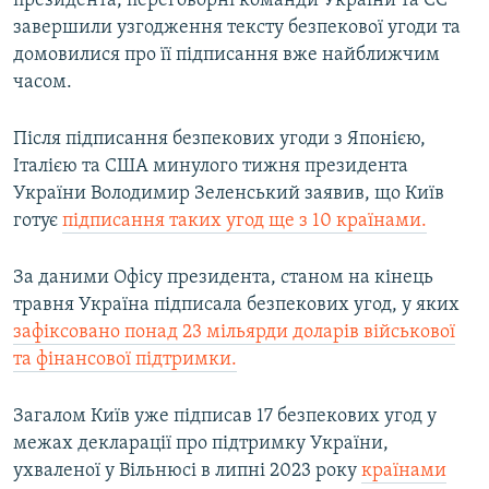
президента, переговорні команди України та ЄС
Усі сайти RFE/RL
завершили узгодження тексту безпекової угоди та
домовилися про її підписання вже найближчим
часом.
Після підписання безпекових угоди з Японією,
Італією та США минулого тижня президента
України Володимир Зеленський заявив, що Київ
готує
підписання таких угод ще з 10 країнами.
За даними Офісу президента, станом на кінець
травня Україна підписала безпекових угод, у яких
зафіксовано понад 23 мільярди доларів військової
та фінансової підтримки.
Загалом Київ уже підписав 17 безпекових угод у
межах декларації про підтримку України,
ухваленої у Вільнюсі в липні 2023 року
країнами