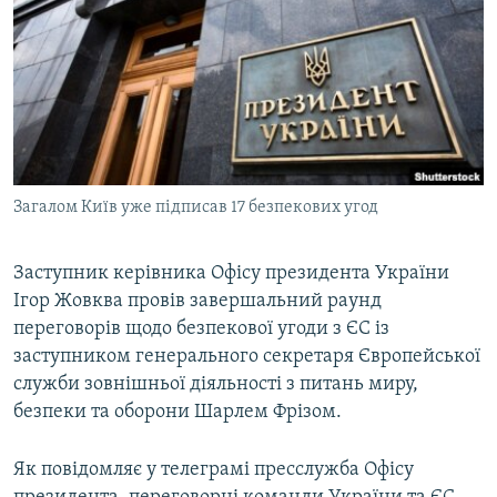
МУЛЬТИМЕДІА
ФОТО
СПЕЦПРОЄКТИ
ПОДКАСТИ
КРИМ РЕАЛІЇ
Загалом Київ уже підписав 17 безпекових угод
РУС
УКР
Заступник керівника Офісу президента України
Ігор Жовква провів завершальний раунд
КТАТ
переговорів щодо безпекової угоди з ЄС із
заступником генерального секретаря Європейської
ДОЛУЧАЙСЯ!
служби зовнішньої діяльності з питань миру,
безпеки та оборони Шарлем Фрізом.
Як повідомляє у телеграмі пресслужба Офісу