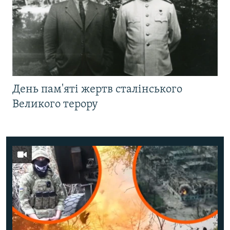
День пам'яті жертв сталінського
Великого терору