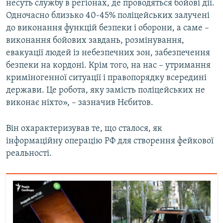
несуть службу в регіонах, де проводяться бойові дії.
Одночасно близько 40-45% поліцейських залучені
до виконання функцій безпеки і оборони, а саме –
виконання бойових завдань, розмінування,
евакуації людей із небезпечних зон, забезпечення
безпеки на кордоні. Крім того, на нас – утримання
криміногенної ситуації і правопорядку всередині
держави. Це робота, яку замість поліцейських не
виконає ніхто», – зазначив Нєбитов.
Він охарактеризував те, що сталося, як
інформаційну операцію РФ для створення фейкової
реальності.