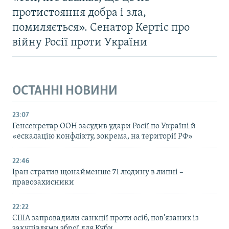
протистояння добра і зла,
помиляється». Сенатор Кертіс про
війну Росії проти України
ОСТАННІ НОВИНИ
23:07
Генсекретар ООН засудив удари Росії по Україні й
«ескалацію конфлікту, зокрема, на території РФ»
22:46
Іран стратив щонайменше 71 людину в липні –
правозахисники
22:22
США запровадили санкції проти осіб, пов’язаних із
закупівлями зброї для Куби