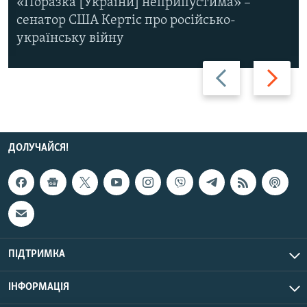
«Поразка [України] неприпустима» –
сенатор США Кертіс про російсько-
українську війну
Назад
Вперед
ДОЛУЧАЙСЯ!
ПІДТРИМКА
ІНФОРМАЦІЯ