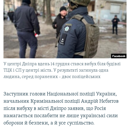
МУЛЬТИМЕДІА
ФОТО
СПЕЦПРОЄКТИ
ПОДКАСТИ
КРИМ РЕАЛІЇ
РУС
У центрі Дніпра вдень 14 грудня стався вибух біля будівлі
УКР
ТЦК і СП у центрі міста. У результаті загинула одна
людина, серед поранених – двоє поліцейських
КТАТ
Заступник голови Національної поліції України,
ДОЛУЧАЙСЯ!
начальник Кримінальної поліції Андрій Нєбитов
після вибуху в місті Дніпро заявив, що Росія
намагається послабити не лише українські сили
оборони й безпеки, а й усе суспільство.