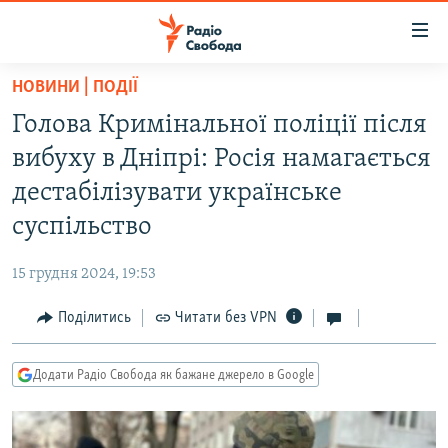
Доступність
посилання
Перейти
НОВИНИ | ПОДІЇ
до
РАДІО СВОБОДА – 70 РОКІВ
Голова Кримінальної поліції після
основного
ВСЕ ЗА ДОБУ
матеріалу
вибуху в Дніпрі: Росія намагається
СТАТТІ
Перейти
дестабілізувати українське
до
ВІЙНА
ПОЛІТИКА
суспільство
основної
РОСІЙСЬКА «ФІЛЬТРАЦІЯ»
ЕКОНОМІКА
навігації
15 грудня 2024, 19:53
Перейти
ДОНБАС.РЕАЛІЇ
СУСПІЛЬСТВО
до
Поділитись
Читати без VPN
КРИМ.РЕАЛІЇ
КУЛЬТУРА
пошуку
ТИ ЯК?
СПОРТ
Додати Радіо Свобода як бажане джерело в Google
СХЕМИ
УКРАЇНА
КИТАЙ.ВИКЛИКИ
СВІТ