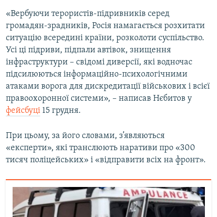
Усі сайти RFE/RL
«Вербуючи терористів-підривників серед
громадян-зрадників, Росія намагається розхитати
ситуацію всередині країни, розколоти суспільство.
Усі ці підриви, підпали автівок, знищення
інфраструктури – свідомі диверсії, які водночас
підсилюються інформаційно-психологічними
атаками ворога для дискредитації військових і всієї
правоохоронної системи», – написав Нєбитов у
фейсбуці
15 грудня.
При цьому, за його словами, з’являються
«експерти», які транслюють наративи про «300
тисяч поліцейських» і «відправити всіх на фронт».