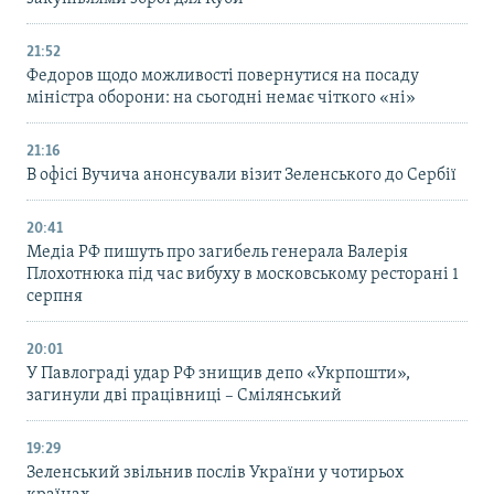
21:52
Федоров щодо можливості повернутися на посаду
міністра оборони: на сьогодні немає чіткого «ні»
21:16
В офісі Вучича анонсували візит Зеленського до Сербії
20:41
Медіа РФ пишуть про загибель генерала Валерія
Плохотнюка під час вибуху в московському ресторані 1
серпня
20:01
У Павлограді удар РФ знищив депо «Укрпошти»,
загинули дві працівниці – Смілянський
19:29
Зеленський звільнив послів України у чотирьох