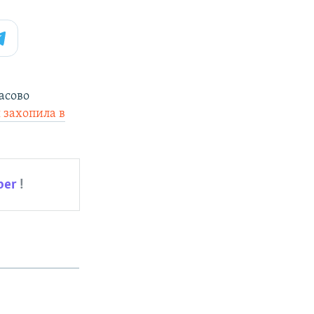
часово
я захопила в
ber
!