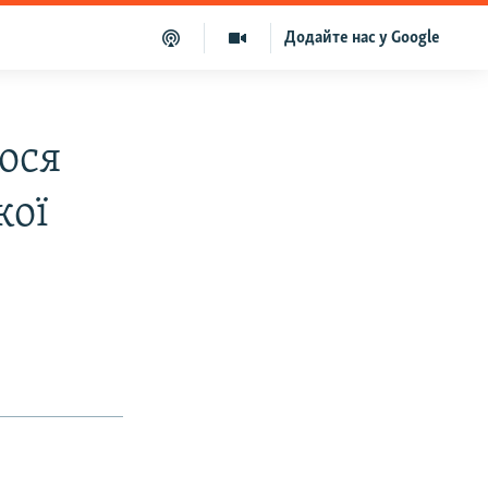
Додайте нас у Google
лося
кої