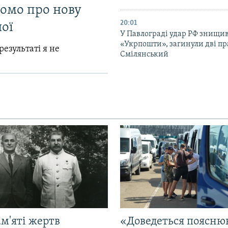
домо про нову
20:01
ої
У Павлограді удар РФ знищив
«Укрпошти», загинули дві пр
результаті я не
Смілянський
м'яті жертв
«Доведеться поясню