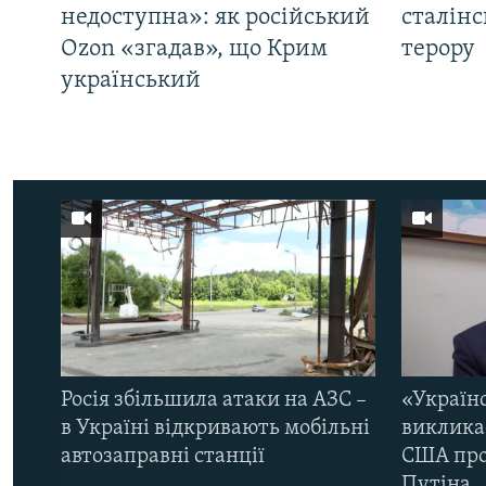
недоступна»: як російський
сталінс
Ozon «згадав», що Крим
терору
український
Росія збільшила атаки на АЗС –
«Україн
в Україні відкривають мобільні
виклика
автозаправні станції
США про 
Путіна