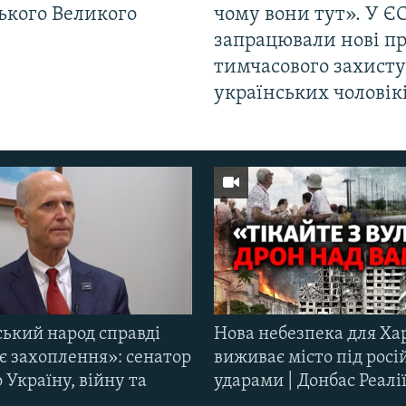
ького Великого
чому вони тут». У Є
запрацювали нові п
тимчасового захисту
українських чоловік
ський народ справді
Нова небезпека для Ха
є захоплення»: сенатор
виживає місто під рос
Україну, війну та
ударами | Донбас Реалі