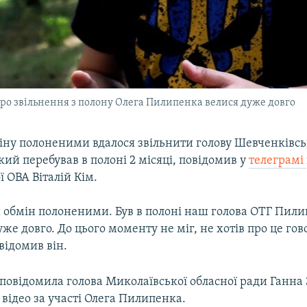
про звільнення з полону Олега Пилипенка велися дуже довго
іну полоненими вдалося звільнити голову Шевченківсь
ий перебував в полоні 2 місяці, повідомив у
телеграмі
 ОВА Віталій Кім.
й обмін полоненими. Був в полоні наш голова ОТГ Пили
же довго. До цього моменту не міг, не хотів про це гов
овідомив він.
повідомила голова Миколаївської обласної ради Ганна 
відео за участі Олега Пилипенка.