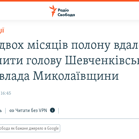
ІЇ
двох місяців полону вда
лити голову Шевченківсь
 влада Миколаївщини
 16:45
ь
Читати без VPN
обода як бажане джерело в Google