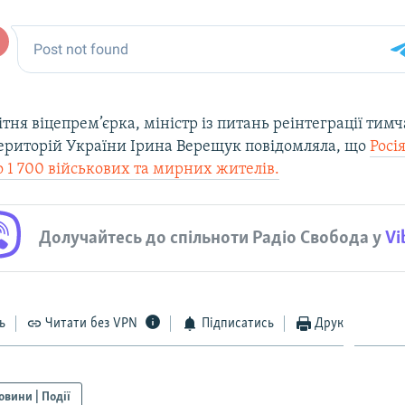
ітня віцепрем’єрка, міністр із питань реінтеграції тим
ериторій України Ірина Верещук повідомляла, що
Росі
 1 700 військових та мирних жителів.
Долучайтесь до спільноти Радіо Свобода у
Vi
ь
Читати без VPN
Підписатись
Друк
овини | Події