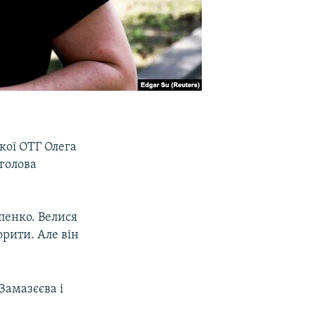
кої ОТГ Олега
голова
пенко. Велися
орити. Але він
Замазєєва і