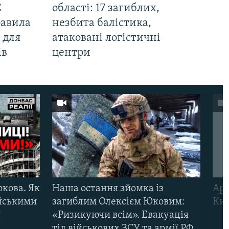
С
області: 17 загиблих,
равила
незбита балістика,
 для
атаковані логістичні
ів
центри
ркова. Як
Наша остання зйомка із
Арм
ійськими
загиблим Олексієм Юковим:
Киї
ї
«Ризикуючи всім». Евакуація
тіл військових ЗСУ та армії РФ