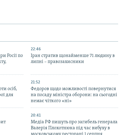
22:46
ри Росії по
Іран стратив щонайменше 71 людину в
ту,
липні – правозахисники
21:52
ти осіб,
Федоров щодо можливості повернутися
рої для
на посаду міністра оборони: на сьогодні
немає чіткого «ні»
20:41
зит
Медіа РФ пишуть про загибель генерала
Валерія Плохотнюка під час вибуху в
московському ресторані 1 серпня