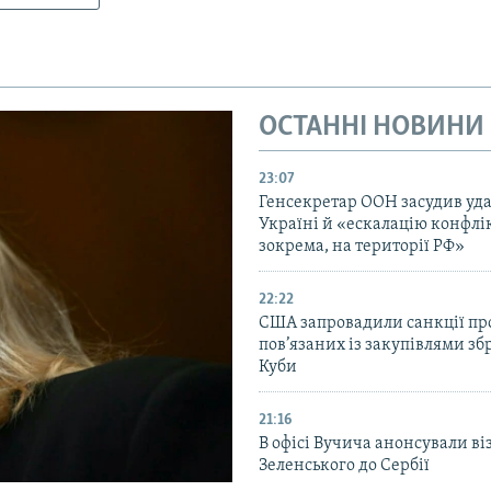
ОСТАННІ НОВИНИ
23:07
Генсекретар ООН засудив уда
Україні й «ескалацію конфлік
зокрема, на території РФ»
22:22
США запровадили санкції про
пов’язаних із закупівлями зб
Куби
21:16
В офісі Вучича анонсували ві
Зеленського до Сербії