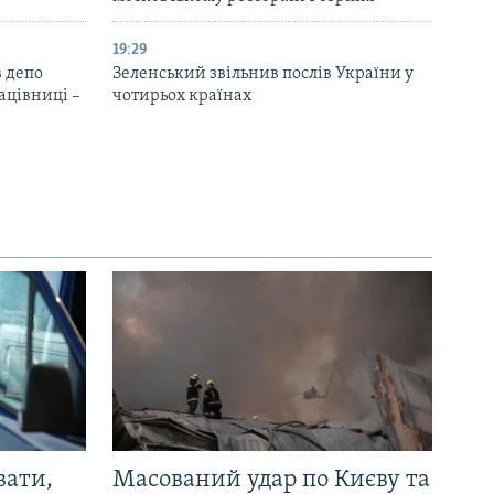
19:29
 депо
Зеленський звільнив послів України у
ацівниці –
чотирьох країнах
вати,
Масований удар по Києву та