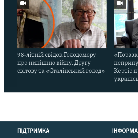
98-літній свідок Голодомору
«Поразк
про нинішню війну, Другу
неприпу
світову та «Сталінський голод»
Кертіс п
українс
КРИМ РЕАЛІЇ
РУС
ПІДТРИМКА
ІНФОРМА
УКР