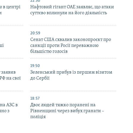
22:30
ю в центрі
Нафтовий гігант ОАЕ заявляє, що атаки
и
суттєво вплинули на його діяльність
20:59
Cенат США схвалив законопроєкт про
ші
санкції проти Росії переважною
більшістю голосів
19:50
 заявив
Зеленський прибув із першим візитом
РФ на свої
до Сербії
18:57
 на АЗС в
Двоє людей тяжко поранені на
яно з
Рівненщині через вибух гранати –
поліція