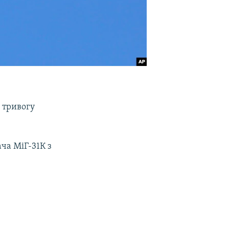
у тривогу
ча МіГ-31К з