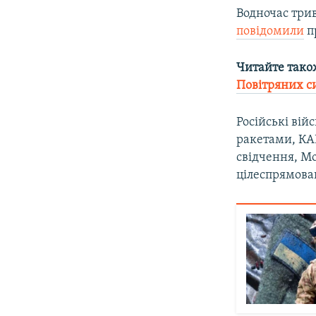
Водночас трив
повідомили
п
Читайте тако
Повітряних с
Російські вій
ракетами, КАБ
свідчення, М
цілеспрямов