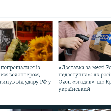
 попрощалися із
«Доставка за межі Ро
ким волонтером,
недоступна»: як рос
гинув від удару РФ у
Ozon «згадав», що 
і
український