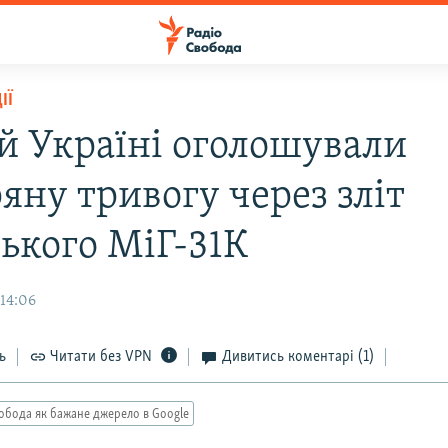
ІЇ
ій Україні оголошували
яну тривогу через зліт
ського МіГ-31К
 14:06
ь
Читати без VPN
Дивитись коментарі
(1)
обода як бажане джерело в Google