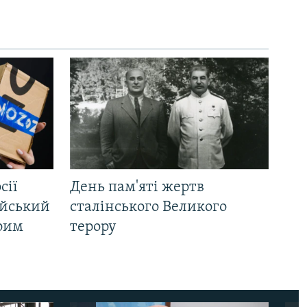
сії
День пам'яті жертв
ійський
сталінського Великого
Крим
терору