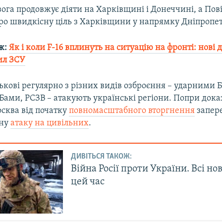
ога продовжує діяти на Харківщині і Донеччині, а Пов
ро швидкісну ціль з Харківщини у напрямку Дніпроп
ж:
Як і коли F-16 вплинуть на ситуацію на фронті: нові д
ил ЗСУ
ськові регулярно з різних видів озброєння – ударними 
ами, РСЗВ – атакують українські регіони. Попри доказ
осква від початку
повномасштабного вторгнення
запер
ану
атаку на цивільних
.
ДИВІТЬСЯ ТАКОЖ:
Війна Росії проти України. Всі но
цей час