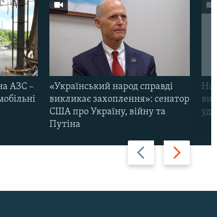
на АЗС –
«Український народ справді
Нов
мобільні
викликає захоплення»: сенатор
виж
США про Україну, війну та
уда
Путіна
Назад
Вперед