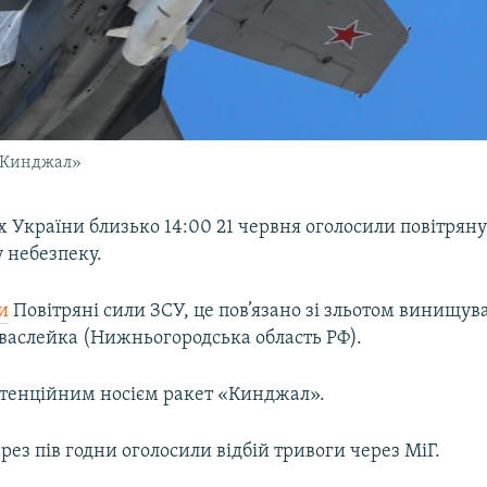
 «Кинджал»
ах України близько 14:00 21 червня оголосили повітрян
 небезпеку.
и
Повітряні сили ЗСУ, це пов’язано зі зльотом винищува
васлейка (Нижньогородська область РФ).
потенційним носієм ракет «Кинджал».
ез пів годни оголосили відбій тривоги через МіГ.