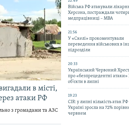
22:49
Війська РФ атакували лікарн
Херсона, постраждали чотир
медпрацівниці – МВА
21:56
У «Скелі» прокоментували
переведення військових в ін
підрозділи
20:33
Український Червоний Хрест
про «безпрецедентні атаки» 
об’єкти в липні
вигадали в місті,
19:23
ерез атаки РФ
CIR: у липні кількість атак РФ
Україні зросла на 72% порівн
ільно з громадами та АЗС
червнем