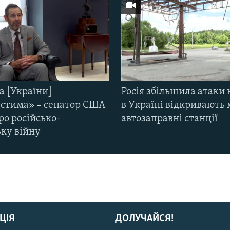
а [України]
Росія збільшила атаки 
стима» – сенатор США
в Україні відкривають 
ро російсько-
автозаправні станції
ьку війну
ЦІЯ
ДОЛУЧАЙСЯ!