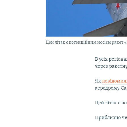
Цей літак є потенційним носієм ракет
В усіх регіон
через ракетну
Як
повідомил
аеродрому Са
Цей літак є 
Приблизно чер