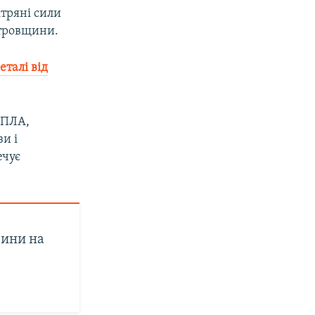
ітряні сили
етровщини.
еталі від
БПЛА,
и і
ечує
вини на