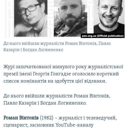
МУЛЬТИМЕДІА
ФОТО
СПЕЦПРОЄКТИ
ПОДКАСТИ
До нього ввійшли журналісти Роман Вінтонів, Павло
Казарін і Богдан Логвиненко
КРИМ РЕАЛІЇ
РУС
Журі започаткованої минулого року журналістської
УКР
премії імені Георгія Гонгадзе оголосило короткий
КТАТ
список номінантів на здобуття цієї відзнаки.
ДОЛУЧАЙСЯ!
До нього ввійшли журналісти Роман Вінтонів,
Павло Казарін і Богдан Логвиненко.
Роман Вінтонів
(1982) – журналіст і телеведучий,
сценарист, засновник YouTube-каналу