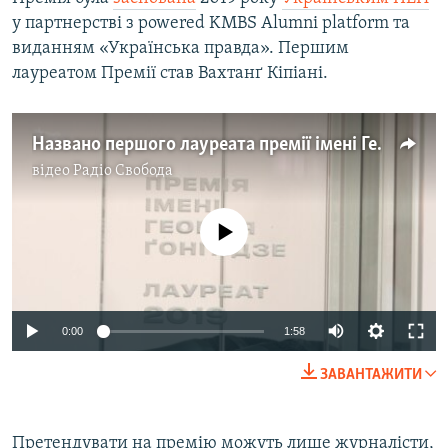
у партнерстві з powered KMBS Alumni platform та
виданням «Українська правда». Першим
лауреатом Премії став Вахтанґ Кіпіані.
Названо першого лауреата премії імені Георгія Гонгадзе – відео
відео
Радіо Свобода
No media source currently available
0:00
1:58
ЗАВАНТАЖИТИ
Претендувати на премію можуть лише журналісти,