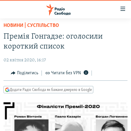
Доступність
посилання
Перейти
НОВИНИ | СУСПІЛЬСТВО
до
РАДІО СВОБОДА – 70 РОКІВ
Премія Гонгадзе: оголосили
основного
ВСЕ ЗА ДОБУ
матеріалу
короткий список
СТАТТІ
Перейти
до
02 квітня 2020, 16:17
ВІЙНА
ПОЛІТИКА
основної
РОСІЙСЬКА «ФІЛЬТРАЦІЯ»
Поділитись
Читати без VPN
ЕКОНОМІКА
навігації
Перейти
ДОНБАС.РЕАЛІЇ
СУСПІЛЬСТВО
до
Додати Радіо Свобода як бажане джерело в Google
КРИМ.РЕАЛІЇ
КУЛЬТУРА
пошуку
ТИ ЯК?
СПОРТ
СХЕМИ
УКРАЇНА
КИТАЙ.ВИКЛИКИ
СВІТ