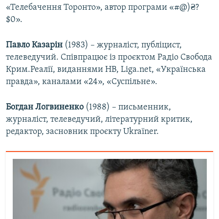
«Телебачення Торонто», автор програми «#@)₴?
Усі сайти RFE/RL
$0».
Павло Казарін
(1983) – журналіст, публіцист,
телеведучий. Співпрацює із проєктом Радіо Свобода
Крим.Реалії, виданнями НВ, Liga.net, «Українська
правда», каналами «24», «Суспільне».
Богдан Логвиненко
(1988) – письменник,
журналіст, телеведучий, літературний критик,
редактор, засновник проєкту Ukraїner.