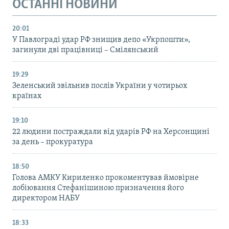
ОСТАННІ НОВИНИ
20:01
У Павлограді удар РФ знищив депо «Укрпошти»,
загинули дві працівниці – Смілянський
19:29
Зеленський звільнив послів України у чотирьох
країнах
19:10
22 людини постраждали від ударів РФ на Херсонщині
за день – прокуратура
18:50
Голова АМКУ Кириленко прокоментував ймовірне
лобіювання Стефанішиною призначення його
директором НАБУ
18:33