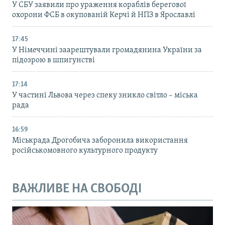
У СБУ заявили про ураження кораблів берегової
охорони ФСБ в окупованій Керчі й НПЗ в Ярославлі
17:45
У Німеччині заарештували громадянина України за
підозрою в шпигунстві
17:14
У частині Львова через спеку зникло світло – міська
рада
16:59
Міськрада Дрогобича заборонила використання
російськомовного культурного продукту
ВАЖЛИВЕ НА СВОБОДІ