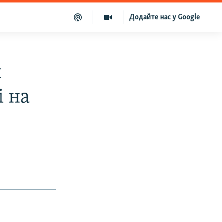
Додайте нас у Google
й
і на