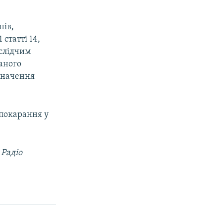
нів,
статті 14,
 слідчим
аного
изначення
 покарання у
Радіо