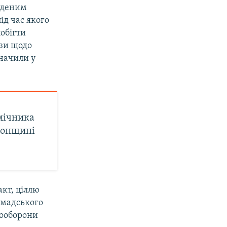
веденим
ід час якого
побігти
ази щодо
значили у
мічника
сонщині
кт, ціллю
омадського
мооборони