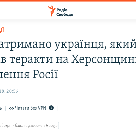
ІЇ
затримано українця, яки
ав теракти на Херсонщин
лення Росії
18, 20:56
ь
Читати без VPN
обода як бажане джерело в Google