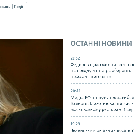
овини | Події
ОСТАННІ НОВИНИ
21:52
Федоров щодо можливості по
на посаду міністра оборони: 
немає чіткого «ні»
20:41
Медіа РФ пишуть про загибел
Валерія Плохотнюка під час в
московському ресторані 1 се
19:29
Зеленський звільнив послів 