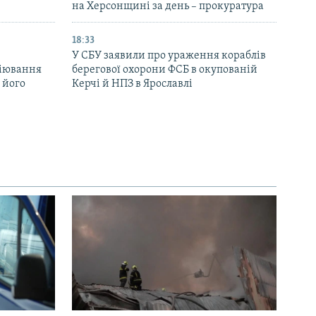
на Херсонщині за день – прокуратура
18:33
У СБУ заявили про ураження кораблів
біювання
берегової охорони ФСБ в окупованій
 його
Керчі й НПЗ в Ярославлі