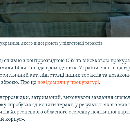
країнця, якого підозрюють у підготовці терактів
і спільно з контррозвідкою СБУ та військовою прокур
имали 14 листопада громадянина України, якого підоз
ористичний акт, підготовці інших терактів та незако
 зброєю. Про це
повідомили у прокуратурі
.
нтррозвідки, затриманий, виконуючи завдання спецслу
оку спробував здійснити теракт, у результаті якого мав
иків Херсонського обласного осередку політичної парті
й корпус».