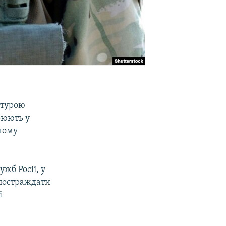
атурою
рюють у
нному
жб Росії, у
 постраждати
ї