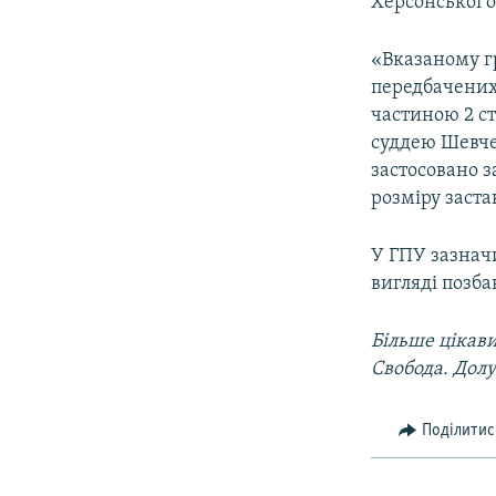
Херсонської о
«Вказаному г
передбачених 
частиною 2 ст
суддею Шевче
застосовано з
розміру заста
У ГПУ зазнач
вигляді позба
Більше цікави
Свобода. Долу
Поділитис