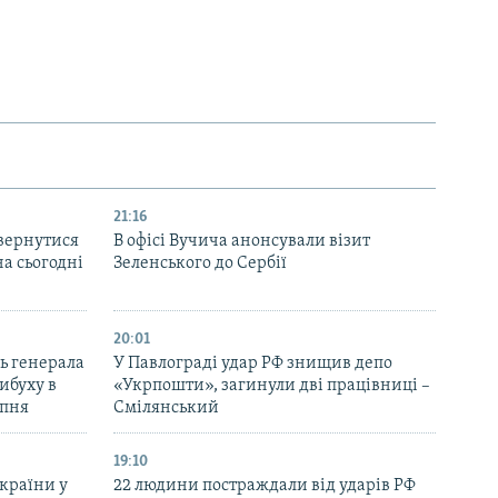
21:16
вернутися
В офісі Вучича анонсували візит
на сьогодні
Зеленського до Сербії
20:01
ь генерала
У Павлограді удар РФ знищив депо
ибуху в
«Укрпошти», загинули дві працівниці –
рпня
Смілянський
19:10
України у
22 людини постраждали від ударів РФ