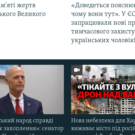
м'яті жертв
«Доведеться поясню
ького Великого
чому вони тут». У Є
запрацювали нові п
тимчасового захисту
українських чоловік
ський народ справді
Нова небезпека для Ха
є захоплення»: сенатор
виживає місто під рос