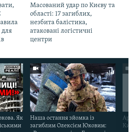
вати,
Масований удар по Києву та
С
області: 17 загиблих,
равила
незбита балістика,
 для
атаковані логістичні
ів
центри
ркова. Як
Наша остання зйомка із
Арм
ійськими
загиблим Олексієм Юковим:
Киї