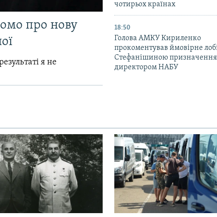
чотирьох країнах
домо про нову
18:50
Голова АМКУ Кириленко
ої
прокоментував ймовірне ло
Стефанішиною призначення
результаті я не
директором НАБУ