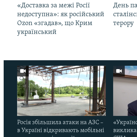
«Доставка за межі Росії
День па
недоступна»: як російський
сталінс
Ozon «згадав», що Крим
терору
український
Росія збільшила атаки на АЗС –
«Україн
в Україні відкривають мобільні
виклика