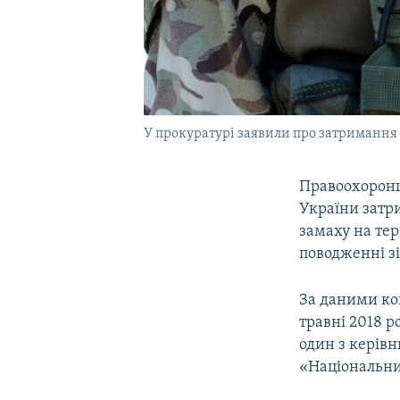
У прокуратурі заявили про затримання у
Правоохоронц
України затр
замаху на тер
поводженні зі
За даними ко
травні 2018 р
один з керівн
«Національни