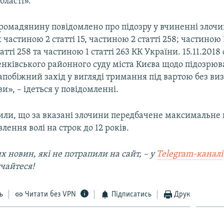
бласті».
ромадянину повідомлено про підозру у вчиненні злочи
частиною 2 статті 15, частиною 2 статті 258; частиною 1 
атті 258 та частиною 1 статті 263 КК України. 15.11.2018
нківського районного суду міста Києва щодо підозрюв
апобіжний захід у вигляді тримання під вартою без в
ви», – ідеться у повідомленні.
или, що за вказані злочини передбачене максимальне
влення волі на строк до 12 років.
х новин, які не потрапили на сайт, – у
Telegram-каналі
чайтеся!​
ь
Читати без VPN
Підписатись
Друк