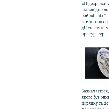
«Підозрюваном
відповідно до
бойові набої 
вчиненню осо
дійсності нам
прокуратурі.
Зазначається
якого був од
порядку та д