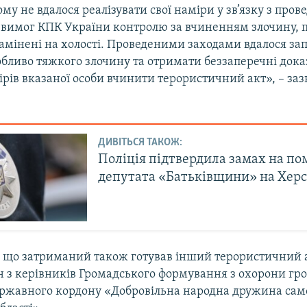
у не вдалося реалізувати свої наміри у зв’язку з про
 вимог КПК України контролю за вчиненням злочину, п
замінені на холості. Проведеними заходами вдалося за
бливо тяжкого злочину та отримати беззаперечні док
ірів вказаної особи вчинити терористичний акт», – за
ДИВІТЬСЯ ТАКОЖ:
Поліція підтвердила замах на по
депутата «Батьківщини» на Хер
, що затриманий також готував інший терористичний а
ин з керівників Громадського формування з охорони гр
ержавного кордону «Добровільна народна дружина са