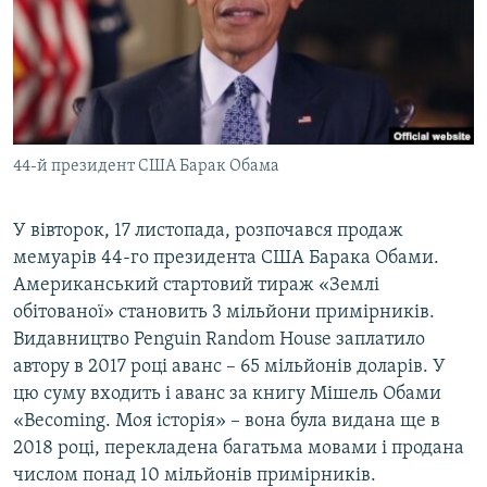
МУЛЬТИМЕДІА
ФОТО
СПЕЦПРОЄКТИ
ПОДКАСТИ
44-й президент США Барак Обама
КРИМ РЕАЛІЇ
РУС
У вівторок, 17 листопада, розпочався продаж
мемуарів 44-го президента США Барака Обами.
УКР
Американський стартовий тираж «Землі
КТАТ
обітованої» становить 3 мільйони примірників.
Видавництво Penguin Random House заплатило
ДОЛУЧАЙСЯ!
автору в 2017 році аванс – 65 мільйонів доларів. У
цю суму входить і аванс за книгу Мішель Обами
«Becoming. Моя історія» – вона була видана ще в
2018 році, перекладена багатьма мовами і продана
числом понад 10 мільйонів примірників.