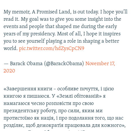
Усі сайти RFE/RL
My memoir, A Promised Land, is out today. I hope you’ll
read it. My goal was to give you some insight into the
events and people that shaped me during the early
years of my presidency. Most of all, I hope it inspires
you to see yourself playing a role in shaping a better
world.
pic.twitter.com/hdZysCpCN9
— Barack Obama (@BarackObama)
November 17,
2020
«Завершення книги – особливе почуття, і цією
книгою я пишаюся. У «Землі обітованій» я
намагаюся чесно розповісти про свою
президентську роботу, про сили, яким ми
протистоїмо як нація, і про подолання того, що нас
розділяє, щоб демократія працювала для кожного»,