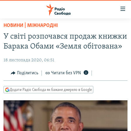
Доступність
посилання
Перейти
НОВИНИ | МІЖНАРОДНІ
до
РАДІО СВОБОДА – 70 РОКІВ
У світі розпочався продаж книжки
основного
ВСЕ ЗА ДОБУ
матеріалу
Барака Обами «Земля обітована»
СТАТТІ
Перейти
до
18 листопада 2020, 06:51
ВІЙНА
ПОЛІТИКА
основної
РОСІЙСЬКА «ФІЛЬТРАЦІЯ»
Поділитись
Читати без VPN
ЕКОНОМІКА
навігації
Перейти
ДОНБАС.РЕАЛІЇ
СУСПІЛЬСТВО
до
Додати Радіо Свобода як бажане джерело в Google
КРИМ.РЕАЛІЇ
КУЛЬТУРА
пошуку
ТИ ЯК?
СПОРТ
СХЕМИ
УКРАЇНА
КИТАЙ.ВИКЛИКИ
СВІТ