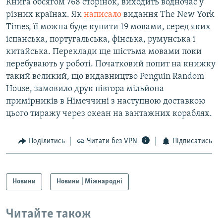
Книга обсягом 768 сторінок, виходить водночас у
різних країнах. Як
написало
видання The New York
Times, її можна буде купити 19 мовами, серед яких
іспанська, португальська, фінська, румунська і
китайська. Переклади ще шістьма мовами поки
перебувають у роботі. Початковий попит на книжку
такий великий, що видавництво Penguin Random
House, замовило друк півтора мільйона
примірників в Німеччині з наступною доставкою
цього тиражу через океан на вантажних кораблях.
Поділитись
Читати без VPN
Підписатись
Новини
Новини | Міжнародні
Читайте також