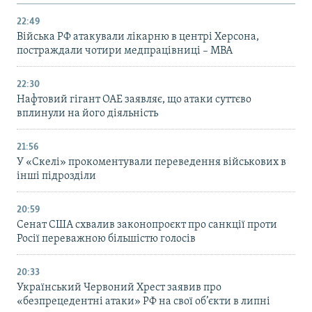
22:49
Війська РФ атакували лікарню в центрі Херсона,
постраждали чотири медпрацівниці – МВА
22:30
Нафтовий гігант ОАЕ заявляє, що атаки суттєво
вплинули на його діяльність
21:56
У «Скелі» прокоментували переведення військових в
інші підрозділи
20:59
Cенат США схвалив законопроєкт про санкції проти
Росії переважною більшістю голосів
20:33
Український Червоний Хрест заявив про
«безпрецедентні атаки» РФ на свої об’єкти в липні