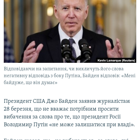
МУЛЬТИМЕДІА
ФОТО
СПЕЦПРОЄКТИ
ПОДКАСТИ
КРИМ РЕАЛІЇ
РУС
Відповідаючи на запитання, чи викличуть його слова
УКР
негативну відповідь з боку Путіна, Байден відповів: «Мені
байдуже, що він думає»
КТАТ
Президент США Джо Байден заявив журналістам
ДОЛУЧАЙСЯ!
28 березня, що не вважає потрібним просити
вибачення за слова про те, що президент Росії
Володимир Путін «не може залишатися при владі».