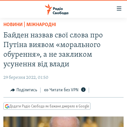
Доступність
посилання
Перейти
НОВИНИ | МІЖНАРОДНІ
до
РАДІО СВОБОДА – 70 РОКІВ
Байден назвав свої слова про
основного
ВСЕ ЗА ДОБУ
матеріалу
Путіна виявом «морального
СТАТТІ
Перейти
обурення», а не закликом
до
ВІЙНА
ПОЛІТИКА
усунення від влади
основної
РОСІЙСЬКА «ФІЛЬТРАЦІЯ»
ЕКОНОМІКА
навігації
29 березня 2022, 01:50
Перейти
ДОНБАС.РЕАЛІЇ
СУСПІЛЬСТВО
до
Поділитись
Читати без VPN
КРИМ.РЕАЛІЇ
КУЛЬТУРА
пошуку
ТИ ЯК?
СПОРТ
Додати Радіо Свобода як бажане джерело в Google
СХЕМИ
УКРАЇНА
КИТАЙ.ВИКЛИКИ
СВІТ