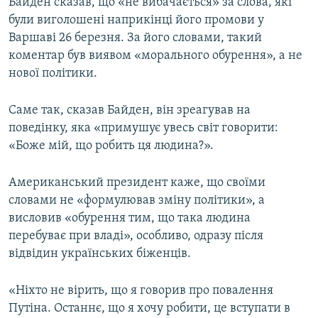
Байден сказав, що «не вибачається» за слова, які
Усі сайти RFE/RL
були виголошені наприкінці його промови у
Варшаві 26 березня. За його словами, такий
коментар був виявом «морального обурення», а не
нової політики.
Саме так, сказав Байден, він зреагував на
поведінку, яка «примушує увесь світ говорити:
«Боже мій, що робить ця людина?».
Американський президент каже, що своїми
словами не «формулював зміну політики», а
висловив «обурення тим, що така людина
перебуває при владі», особливо, одразу після
відвідин українських біженців.
«Ніхто не вірить, що я говорив про повалення
Путіна. Останнє, що я хочу робити, це вступати в