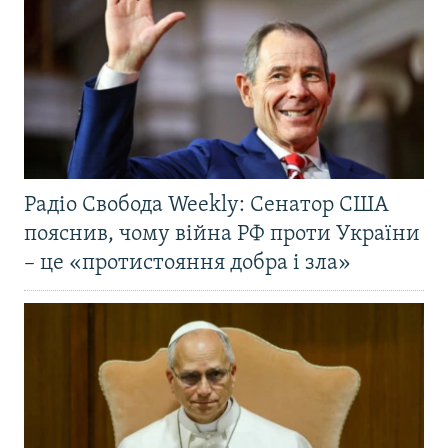
Радіо Свобода Weekly: Сенатор США
пояснив, чому війна РФ проти України
– це «протистояння добра і зла»