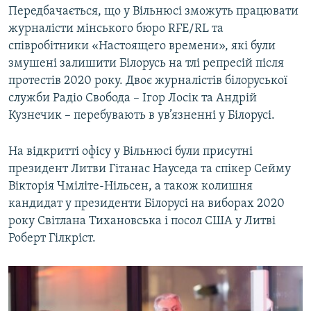
Передбачається, що у Вільнюсі зможуть працювати
Усі сайти RFE/RL
журналісти мінського бюро RFE/RL та
співробітники «Настоящего времени», які були
змушені залишити Білорусь на тлі репресій після
протестів 2020 року. Двоє журналістів білоруської
служби Радіо Свобода – Ігор Лосік та Андрій
Кузнечик – перебувають в ув’язненні у Білорусі.
На відкритті офісу у Вільнюсі були присутні
президент Литви Гітанас Науседа та спікер Сейму
Вікторія Чміліте-Нільсен, а також колишня
кандидат у президенти Білорусі на виборах 2020
року Світлана Тихановська і посол США у Литві
Роберт Гілкріст.