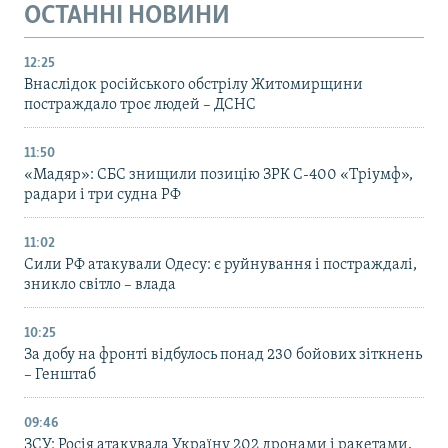
ОСТАННІ НОВИНИ
12:25
Внаслідок російського обстрілу Житомирщини
постраждало троє людей – ДСНС
11:50
«Мадяр»: СБС знищили позицію ЗРК С-400 «Тріумф»,
радари і три судна РФ
11:02
Сили РФ атакували Одесу: є руйнування і постраждалі,
зникло світло – влада
10:25
За добу на фронті відбулось понад 230 бойових зіткнень
– Генштаб
09:46
ЗСУ: Росія атакувала Україну 202 дронами і ракетами,