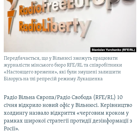
МУЛЬТИМЕДІА
ФОТО
СПЕЦПРОЄКТИ
ПОДКАСТИ
КРИМ РЕАЛІЇ
Передбачається, що у Вільнюсі зможуть працювати
РУС
журналісти мінського бюро RFE/RL та співробітники
«Настоящего времени», які були змушені залишити
УКР
Білорусь на тлі репресій режиму Лукашенка
КТАТ
Радіо Вільна Європа/Радіо Свобода (RFE/RL) 10
ДОЛУЧАЙСЯ!
січня відкрило новий офіс у Вільнюсі. Керівництво
холдингу назвало відкриття «черговим кроком у
рамках широкої стратегії протидії дезінформації з
Росії».