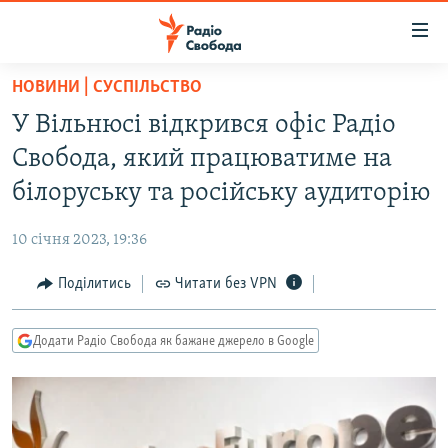
Доступність
посилання
Перейти
НОВИНИ | СУСПІЛЬСТВО
до
РАДІО СВОБОДА – 70 РОКІВ
У Вільнюсі відкрився офіс Радіо
основного
ВСЕ ЗА ДОБУ
матеріалу
Свобода, який працюватиме на
СТАТТІ
Перейти
білоруську та російську аудиторію
до
ВІЙНА
ПОЛІТИКА
основної
10 січня 2023, 19:36
РОСІЙСЬКА «ФІЛЬТРАЦІЯ»
ЕКОНОМІКА
навігації
Перейти
Поділитись
Читати без VPN
ДОНБАС.РЕАЛІЇ
СУСПІЛЬСТВО
до
КРИМ.РЕАЛІЇ
КУЛЬТУРА
пошуку
Додати Радіо Свобода як бажане джерело в Google
ТИ ЯК?
СПОРТ
СХЕМИ
УКРАЇНА
КИТАЙ.ВИКЛИКИ
СВІТ