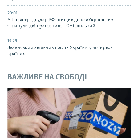
20:01
У Павлограді удар РФ знищив депо «Укрпошти»,
загинули дві працівниці – Смілянський
19:29
Зеленський звільнив послів України у чотирьох
країнах
ВАЖЛИВЕ НА СВОБОДІ