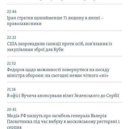
22:46
Іран стратив щонайменше 71 людину в липні –
правозахисники
22:22
США запровадили санкції проти осіб, пов’язаних із
закупівлями зброї для Куби
21:52
Федоров щодо можливості повернутися на посаду
міністра оборони: на сьогодні немає чіткого «ні»
21:16
В офісі Вучича анонсували візит Зеленського до Сербії
20:41
Медіа РФ пишуть про загибель генерала Валерія
Плохотнюка під час вибуху в московському ресторані 1
серпня