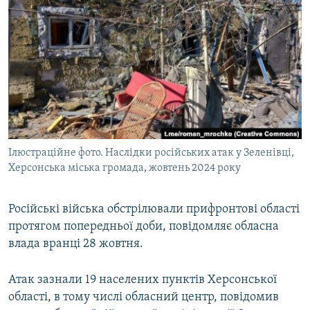
МУЛЬТИМЕДІА
ФОТО
СПЕЦПРОЄКТИ
ПОДКАСТИ
КРИМ РЕАЛІЇ
РУС
Ілюстраційне фото. Наслідки російських атак у Зеленівці,
УКР
Херсонська міська громада, жовтень 2024 року
КТАТ
Російські війська обстрілювали прифронтові області
протягом попередньої доби, повідомляє обласна
ДОЛУЧАЙСЯ!
влада вранці 28 жовтня.
Атак зазнали 19 населених пунктів Херсонської
області, в тому числі обласний центр, повідомив