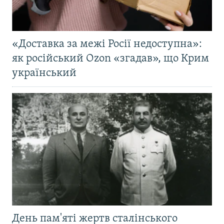
«Доставка за межі Росії недоступна»:
як російський Ozon «згадав», що Крим
український
День пам'яті жертв сталінського