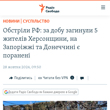
Доступність
посилання
Перейти
НОВИНИ | СУСПІЛЬСТВО
до
РАДІО СВОБОДА – 70 РОКІВ
Обстріли РФ: за добу загинули 5
основного
ВСЕ ЗА ДОБУ
матеріалу
жителів Херсонщини, на
СТАТТІ
Перейти
Запоріжжі та Донеччині є
до
ВІЙНА
ПОЛІТИКА
поранені
основної
РОСІЙСЬКА «ФІЛЬТРАЦІЯ»
ЕКОНОМІКА
навігації
28 жовтня 2024, 09:50
Перейти
ДОНБАС.РЕАЛІЇ
СУСПІЛЬСТВО
до
Поділитись
Читати без VPN
КРИМ.РЕАЛІЇ
КУЛЬТУРА
пошуку
ТИ ЯК?
СПОРТ
Додати Радіо Свобода як бажане джерело в Google
СХЕМИ
УКРАЇНА
КИТАЙ.ВИКЛИКИ
СВІТ