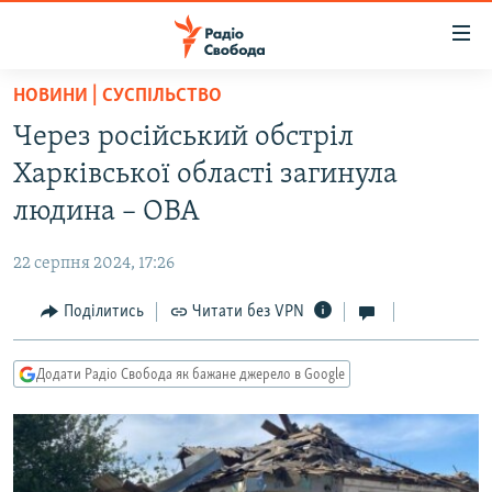
Доступність
посилання
Перейти
НОВИНИ | СУСПІЛЬСТВО
до
РАДІО СВОБОДА – 70 РОКІВ
Через російський обстріл
основного
ВСЕ ЗА ДОБУ
матеріалу
Харківської області загинула
СТАТТІ
Перейти
людина – ОВА
до
ВІЙНА
ПОЛІТИКА
основної
22 серпня 2024, 17:26
РОСІЙСЬКА «ФІЛЬТРАЦІЯ»
ЕКОНОМІКА
навігації
Перейти
Поділитись
Читати без VPN
ДОНБАС.РЕАЛІЇ
СУСПІЛЬСТВО
до
КРИМ.РЕАЛІЇ
КУЛЬТУРА
пошуку
Додати Радіо Свобода як бажане джерело в Google
ТИ ЯК?
СПОРТ
СХЕМИ
УКРАЇНА
КИТАЙ.ВИКЛИКИ
СВІТ