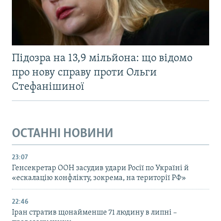
Підозра на 13,9 мільйона: що відомо
про нову справу проти Ольги
Стефанішиної
ОСТАННІ НОВИНИ
23:07
Генсекретар ООН засудив удари Росії по Україні й
«ескалацію конфлікту, зокрема, на території РФ»
22:46
Іран стратив щонайменше 71 людину в липні –