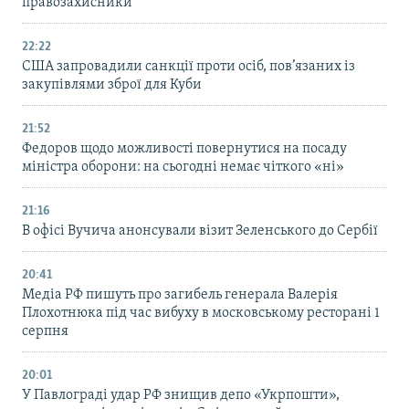
правозахисники
22:22
США запровадили санкції проти осіб, пов’язаних із
закупівлями зброї для Куби
21:52
Федоров щодо можливості повернутися на посаду
міністра оборони: на сьогодні немає чіткого «ні»
21:16
В офісі Вучича анонсували візит Зеленського до Сербії
20:41
Медіа РФ пишуть про загибель генерала Валерія
Плохотнюка під час вибуху в московському ресторані 1
серпня
20:01
У Павлограді удар РФ знищив депо «Укрпошти»,