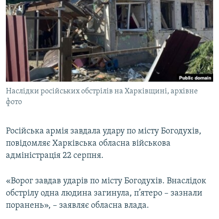
МУЛЬТИМЕДІА
ФОТО
СПЕЦПРОЄКТИ
ПОДКАСТИ
КРИМ РЕАЛІЇ
Наслідки російських обстрілів на Харківщині, архівне
РУС
фото
УКР
Російська армія завдала удару по місту Богодухів,
КТАТ
повідомляє Харківська обласна військова
адміністрація 22 серпня.
ДОЛУЧАЙСЯ!
«Ворог завдав ударів по місту Богодухів. Внаслідок
обстрілу одна людина загинула, п’ятеро – зазнали
поранень», – заявляє обласна влада.