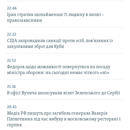
22:46
Іран стратив щонайменше 71 людину в липні –
правозахисники
22:22
США запровадили санкції проти осіб, пов’язаних із
закупівлями зброї для Куби
21:52
Федоров щодо можливості повернутися на посаду
міністра оборони: на сьогодні немає чіткого «ні»
21:16
В офісі Вучича анонсували візит Зеленського до Сербії
20:41
Медіа РФ пишуть про загибель генерала Валерія
Плохотнюка під час вибуху в московському ресторані 1
серпня