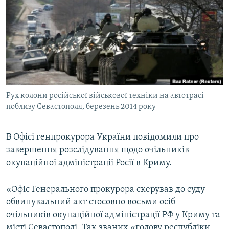
МУЛЬТИМЕДІА
ФОТО
СПЕЦПРОЄКТИ
ПОДКАСТИ
КРИМ РЕАЛІЇ
Рух колони російської військової техніки на автотрасі
РУС
поблизу Севастополя, березень 2014 року
УКР
В Офісі генпрокурора України повідомили про
КТАТ
завершення розслідування щодо очільників
окупаційної адміністрації Росії в Криму.
ДОЛУЧАЙСЯ!
«Офіс Генерального прокурора скерував до суду
обвинувальний акт стосовно восьми осіб –
очільників окупаційної адміністрації РФ у Криму та
місті Севастополі. Так званих «голову республіки