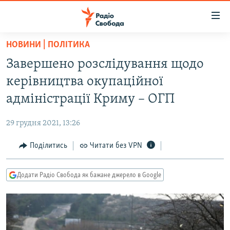
Доступність
посилання
Перейти
НОВИНИ | ПОЛІТИКА
до
РАДІО СВОБОДА – 70 РОКІВ
Завершено розслідування щодо
основного
ВСЕ ЗА ДОБУ
матеріалу
керівництва окупаційної
СТАТТІ
Перейти
адміністрації Криму – ОГП
до
ВІЙНА
ПОЛІТИКА
основної
29 грудня 2021, 13:26
РОСІЙСЬКА «ФІЛЬТРАЦІЯ»
ЕКОНОМІКА
навігації
Перейти
Поділитись
Читати без VPN
ДОНБАС.РЕАЛІЇ
СУСПІЛЬСТВО
до
КРИМ.РЕАЛІЇ
КУЛЬТУРА
пошуку
Додати Радіо Свобода як бажане джерело в Google
ТИ ЯК?
СПОРТ
СХЕМИ
УКРАЇНА
КИТАЙ.ВИКЛИКИ
СВІТ