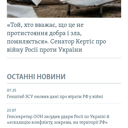
«Той, хто вважає, що це не
протистояння добра і зла,
помиляється». Сенатор Кертіс про
війну Росії проти України
ОСТАННІ НОВИНИ
07:25
Генштаб ЗСУ оновив дані про втрати РФ у війні
23:07
Генсекретар ООН засудив удари Росії по Україні й
«ескалацію конфлікту, зокрема, на території РФ»