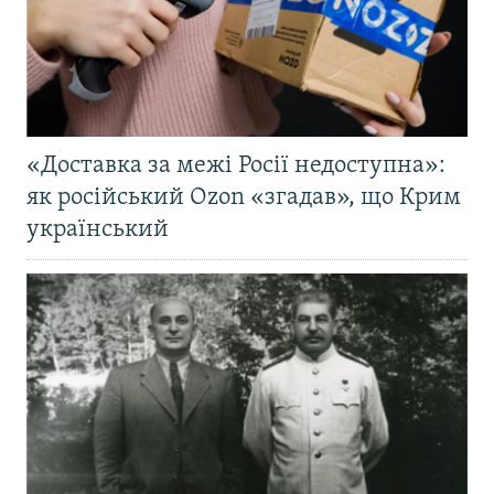
«Доставка за межі Росії недоступна»:
як російський Ozon «згадав», що Крим
український