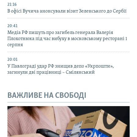
21:16
В офісі Вучича анонсували візит Зеленського до Сербії
20:41
Медіа РФ пишуть про загибель генерала Валерія
Плохотнюка під час вибуху в московському ресторані 1
серпня
20:01
У Павлограді удар РФ знищив депо «Укрпошти»,
загинули дві працівниці – Смілянський
ВАЖЛИВЕ НА СВОБОДІ