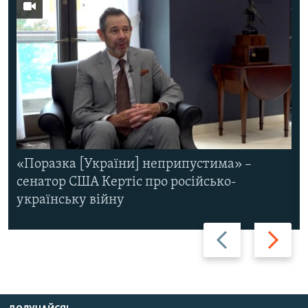
«Поразка [України] неприпустима» –
сенатор США Кертіс про російсько-
українську війну
Назад
Вперед