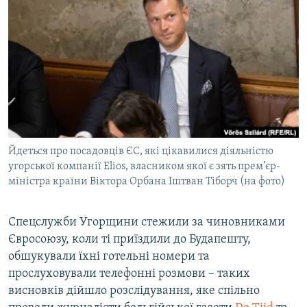
МУЛЬТИМЕДІА
ФОТО
СПЕЦПРОЄКТИ
ПОДКАСТИ
КРИМ РЕАЛІЇ
РУС
Йдеться про посадовців ЄС, які цікавилися діяльністю
УКР
угорської компанії Elios, власником якої є зять прем’єр-
міністра країни Віктора Орбана Іштван Тіборч (на фото)
КТАТ
Спецслужби Угорщини стежили за чиновниками
ДОЛУЧАЙСЯ!
Євросоюзу, коли ті приїздили до Будапешту,
обшукували їхні готельні номери та
прослуховували телефонні розмови – таких
висновків дійшло розслідування, яке спільно