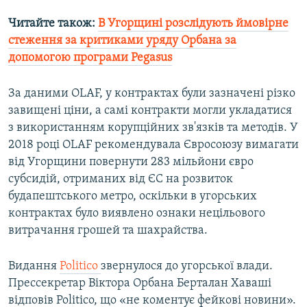
Читайте також:
В Угорщині розслідують ймовірне
стеження за критиками уряду Орбана за
допомогою програми Pegasus
За даними OLAF, у контрактах були зазначені різко
завищені ціни, а самі контракти могли укладатися
з використанням корупційних зв'язків та методів. У
2018 році OLAF рекомендувала Євросоюзу вимагати
від Угорщини повернути 283 мільйони євро
субсидій, отриманих від ЄС на розвиток
будапештського метро, оскільки в угорських
контрактах було виявлено ознаки нецільового
витрачання грошей та шахрайства.
Видання
Politico
звернулося до угорської влади.
Прессекретар Віктора Орбана Берталан Хаваші
відповів Politico, що «не коментує фейкові новини».