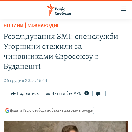
Доступність
посилання
Перейти
НОВИНИ | МІЖНАРОДНІ
до
РАДІО СВОБОДА – 70 РОКІВ
Розслідування ЗМІ: спецслужби
основного
ВСЕ ЗА ДОБУ
матеріалу
Угорщини стежили за
СТАТТІ
Перейти
чиновниками Євросоюзу в
до
ВІЙНА
ПОЛІТИКА
Будапешті
основної
РОСІЙСЬКА «ФІЛЬТРАЦІЯ»
ЕКОНОМІКА
навігації
06 грудня 2024, 16:44
Перейти
ДОНБАС.РЕАЛІЇ
СУСПІЛЬСТВО
до
Поділитись
Читати без VPN
КРИМ.РЕАЛІЇ
КУЛЬТУРА
пошуку
ТИ ЯК?
СПОРТ
Додати Радіо Свобода як бажане джерело в Google
СХЕМИ
УКРАЇНА
КИТАЙ.ВИКЛИКИ
СВІТ