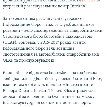
провели журналісти бельгійської газети
De Tijd
та
Усі сайти RFE/RL
угорський розслідувальний центр Direkt36.
За твердженням розслідувачів, угорське
Інформаційне бюро – аналог служб зовнішньої
розвідки – вело спостереження за співробітниками
Європейського бюро боротьби з шахрайством
(OLAF). Зокрема, у 2015-2017 роках агенти
Інформаційного бюро вели зовнішнє
спостереження за автомобілями співробітниками
OLAF та прослуховували їх.
Європейське відомство боротьби з шахрайством
тоді цікавилося діяльністю угорської компанії Elios,
власником якої є зять прем’єр-міністра країни
Віктора Орбана Іштван Тіборч. Elios отримувала
державні замовлення на будівництво та міську
інфраструктуру, від освітлення до транспорту.