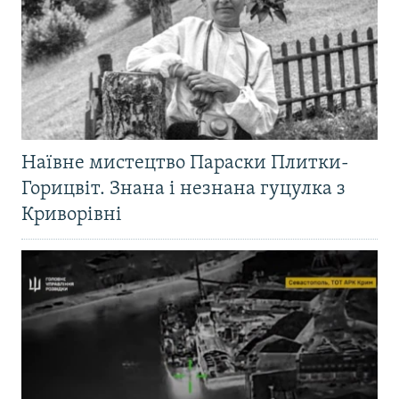
Наївне мистецтво Параски Плитки-
Горицвіт. Знана і незнана гуцулка з
Криворівні