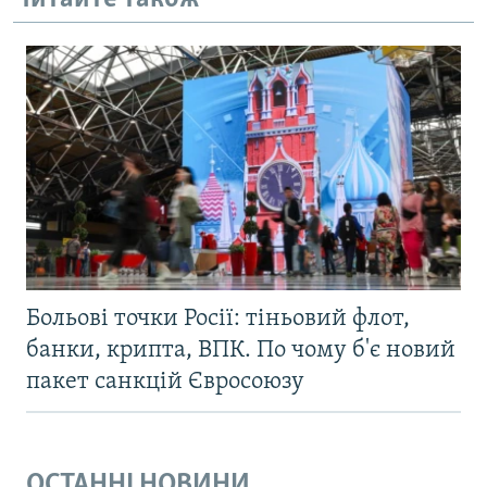
Больові точки Росії: тіньовий флот,
банки, крипта, ВПК. По чому б'є новий
пакет санкцій Євросоюзу
ОСТАННІ НОВИНИ