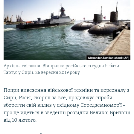
МУЛЬТИМЕДІА
ФОТО
СПЕЦПРОЄКТИ
ПОДКАСТИ
КРИМ РЕАЛІЇ
РУС
Архівна світлина. Відправка російського судна із бази
УКР
Тартус у Сирії. 26 вересня 2019 року
КТАТ
Попри вивезення військової техніки та персоналу з
Сирії, Росія, скоріш за все, продовжує спроби
ДОЛУЧАЙСЯ!
зберегти свій вплив у східному Середземномор’ї –
про це йдеться в зведенні розвідки Великої Британії
від 10 лютого.