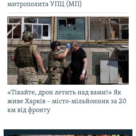
митрополита УПЦ (МП)
«Тікайте, дрон летить над вами!» Як
живе Харків – місто-мільйонник за 20
км від фронту