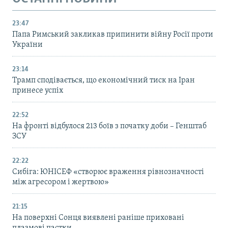
23:47
Папа Римський закликав припинити війну Росії проти
України
23:14
Трамп сподівається, що економічний тиск на Іран
принесе успіх
22:52
На фронті відбулося 213 боїв з початку доби – Генштаб
ЗСУ
22:22
Сибіга: ЮНІСЕФ «створює враження рівнозначності
між агресором і жертвою»
21:15
На поверхні Сонця виявлені раніше приховані
плазмові пастки