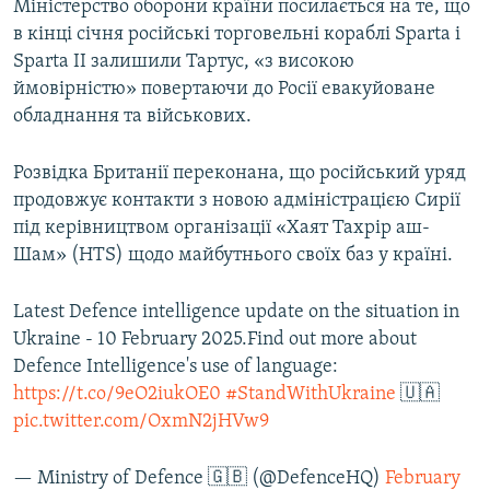
Міністерство оборони країни посилається на те, що
Усі сайти RFE/RL
в кінці січня російські торговельні кораблі Sparta і
Sparta II залишили Тартус, «з високою
ймовірністю» повертаючи до Росії евакуйоване
обладнання та військових.
Розвідка Британії переконана, що російський уряд
продовжує контакти з новою адміністрацією Сирії
під керівництвом організації «Хаят Тахрір аш-
Шам» (HTS) щодо майбутнього своїх баз у країні.
Latest Defence intelligence update on the situation in
Ukraine - 10 February 2025.Find out more about
Defence Intelligence's use of language:
https://t.co/9eO2iukOE0
#StandWithUkraine
🇺🇦
pic.twitter.com/OxmN2jHVw9
— Ministry of Defence 🇬🇧 (@DefenceHQ)
February