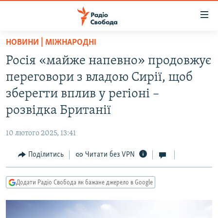
Доступність
посилання
Перейти
НОВИНИ | МІЖНАРОДНІ
до
РАДІО СВОБОДА – 70 РОКІВ
Росія «майже напевно» продовжує
основного
ВСЕ ЗА ДОБУ
матеріалу
переговори з владою Сирії, щоб
СТАТТІ
Перейти
зберегти вплив у регіоні –
до
ВІЙНА
ПОЛІТИКА
розвідка Британії
основної
РОСІЙСЬКА «ФІЛЬТРАЦІЯ»
ЕКОНОМІКА
навігації
10 лютого 2025, 13:41
Перейти
ДОНБАС.РЕАЛІЇ
СУСПІЛЬСТВО
до
Поділитись
Читати без VPN
КРИМ.РЕАЛІЇ
КУЛЬТУРА
пошуку
ТИ ЯК?
СПОРТ
Додати Радіо Свобода як бажане джерело в Google
СХЕМИ
УКРАЇНА
КИТАЙ.ВИКЛИКИ
СВІТ