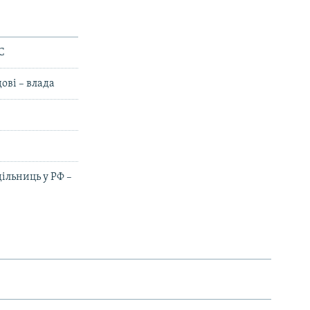
С
ові – влада
ільниць у РФ –