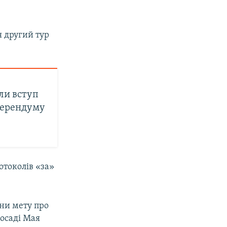
я другий тур
ли вступ
еферендуму
токолів «за»
їни мету про
посаді Мая