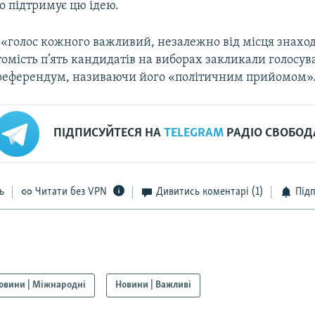
о підтримує цю ідею.
и, «голос кожного важливий, незалежно від місця знах
омість п’ять кандидатів на виборах закликали голосув
референдум, називаючи його «політичним прийомом»
ПІДПИСУЙТЕСЯ НА
TELEGRAM
РАДІО СВОБОД
ь
Читати без VPN
Дивитись коментарі
(1)
Під
овини | Міжнародні
Новини | Важливі