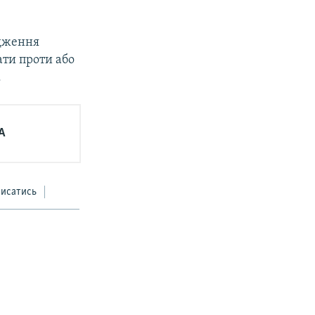
одження
ати проти або
.
А
писатись