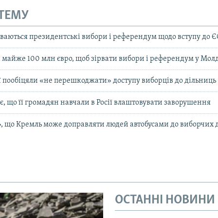
 ТЕМУ
уваються президентські вибори і референдум щодо вступу до Є
а майже 100 млн євро, щоб зірвати вибори і референдум у Молд
ї пообіцяли «не перешкоджати» доступу виборців до дільниць
є, що її громадян навчали в Росії влаштовувати заворушення
, що Кремль може доправляти людей автобусами до виборчих д
ОСТАННІ НОВИНИ