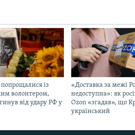
 попрощалися із
«Доставка за межі Ро
ким волонтером,
недоступна»: як рос
гинув від удару РФ у
Ozon «згадав», що 
і
український