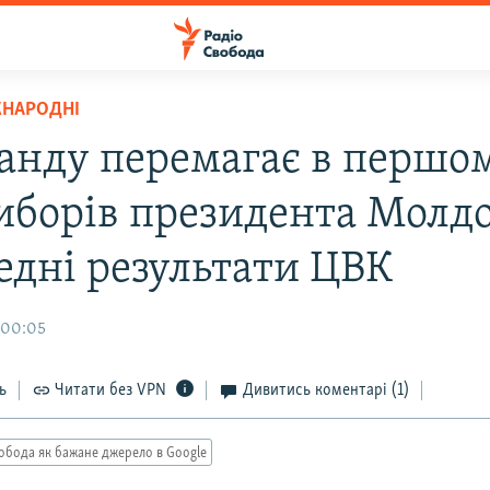
ЖНАРОДНІ
анду перемагає в першо
виборів президента Молд
едні результати ЦВК
 00:05
ь
Читати без VPN
Дивитись коментарі
(1)
обода як бажане джерело в Google