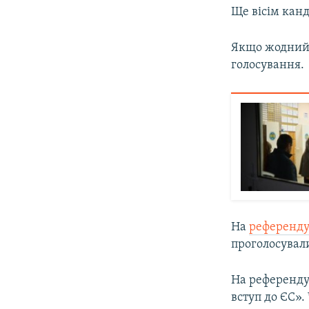
Ще вісім канд
Якщо жодний і
голосування.
На
референду
проголосувал
На референдум
вступ до ЄС».