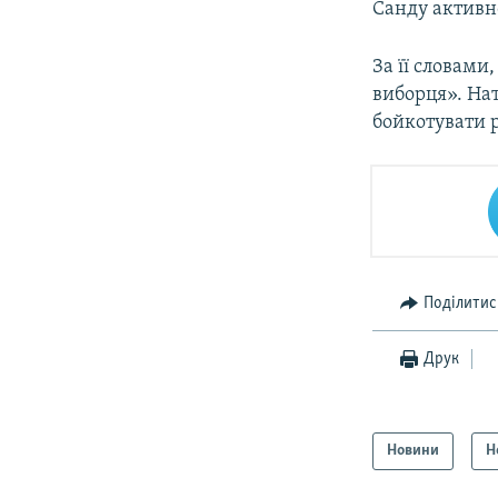
Санду активн
За її словам
виборця». Нат
бойкотувати 
Поділитис
Друк
Новини
Н