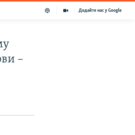
Додайте нас у Google
му
ови –