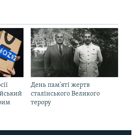
сії
День пам'яті жертв
ійський
сталінського Великого
Крим
терору