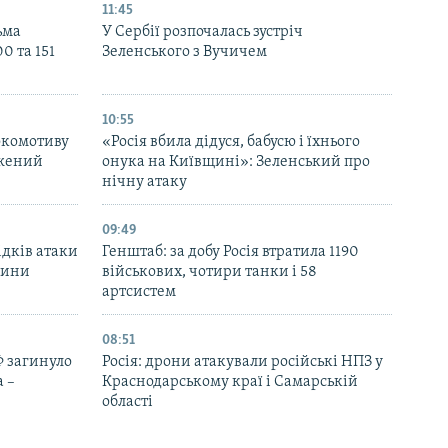
11:45
ьма
У Сербії розпочалась зустріч
0 та 151
Зеленського з Вучичем
10:55
окомотиву
«Росія вбила дідуся, бабусю і їхнього
джений
онука на Київщині»: Зеленський про
нічну атаку
09:49
ідків атаки
Генштаб: за добу Росія втратила 1190
дини
військових, чотири танки і 58
артсистем
08:51
Ф загинуло
Росія: дрони атакували російські НПЗ у
 –
Краснодарському краї і Самарській
області