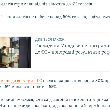
идатів отримали від пів відсотка до 6% голосів.
з кандидатів не набере понад 50% голосів, відбудетьс
ДИВІТЬСЯ ТАКОЖ:
Громадяни Молдови не підтрима
до ЄС – попередні результати р
мі щодо вступу до ЄС
після опрацювання понад 80% про
и 45% молдован, проти – 55%.
і вирішувалося, «чи слід закріпити в конституції кра
 Чинна президентка і кандидатка на новий термін на 