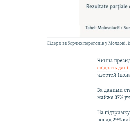
Лідери виборчих перегонів у Молдові, 
Чинна презид
свідчать дані
чвертей (пона
За даними ст
майже 37% уча
На підтримку 
понад 29% виб