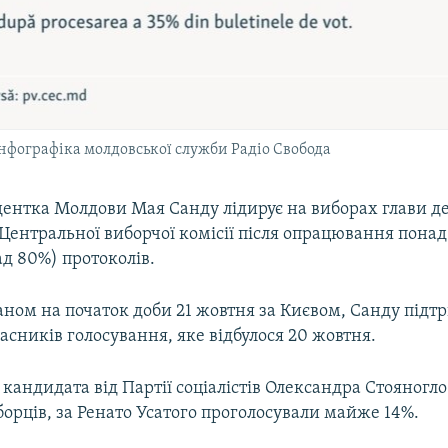
інфографіка молдовської служби Радіо Свобода
ентка Молдови Мая Санду лідирує на виборах глави д
Центральної виборчої комісії після опрацювання понад
д 80%) протоколів.
аном на початок доби 21 жовтня за Києвом, Санду під
сників голосування, яке відбулося 20 жовтня.
кандидата від Партії соціалістів Олександра Стояногл
орців, за Ренато Усатого проголосували майже 14%.