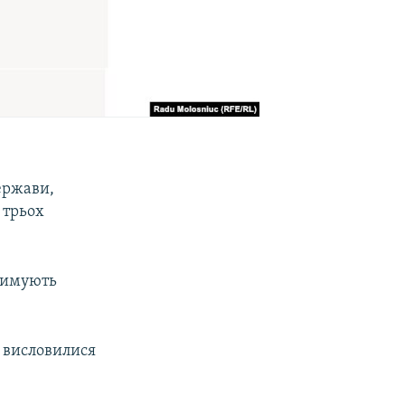
ержави,
 трьох
тримують
о висловилися