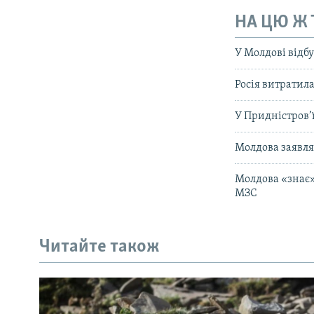
НА ЦЮ Ж
У Молдові відб
Росія витратил
У Придністров’
Молдова заявля
Молдова «знає»
МЗС
Читайте також