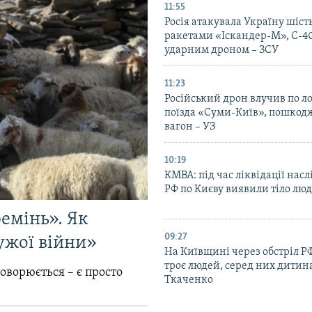
11:55
Росія атакувала Україну шіст
ракетами «Іскандер-М», С-40
ударним дроном – ЗСУ
11:23
Російський дрон влучив по л
поїзда «Суми-Київ», пошко
вагон – УЗ
10:19
КМВА: під час ліквідації насл
РФ по Києву виявили тіло лю
емінь». Як
09:27
ужої війни»
На Київщині через обстріл Р
троє людей, серед них дитина
говорюється – є просто
Ткаченко