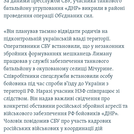
За даними пресслужби СБУ, учасника танкового
Усі сайти RFE/RL
батальйону угруповання «ДНР» викрили в районі
проведення операції Об’єднаних сил.
«Він планував таємно відвідати родичів на
підконтрольній українській владі території.
Оперативники СБУ встановили, що у незаконних
збройних формуваннях мешканець Лиману
працював у службі забезпечення танкового
батальйону в окупованому селищі Мічурине.
Співробітники спецслужби встановили особу
бойовика під час спроби в’їзду до України з
території РФ. Наразі учасник НЗФ співпрацює зі
слідством. Він надав важливі свідчення про
конкретні обставини російської збройної агресії та
військового забезпечення РФ бойовиків «ДНР».
Чоловік повідомив СБУ про участь кадрових
російських військових у координації дій