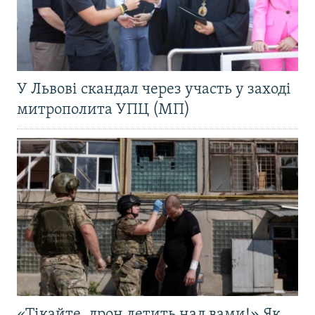
У Львові скандал через участь у заході
митрополита УПЦ (МП)
«Тікайте, дрон летить над вами!» Як