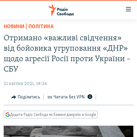
Доступність
посилання
Перейти
НОВИНИ | ПОЛІТИКА
до
РАДІО СВОБОДА – 70 РОКІВ
Отримано «важливі свідчення»
основного
ВСЕ ЗА ДОБУ
матеріалу
від бойовика угруповання «ДНР»
СТАТТІ
Перейти
щодо агресії Росії проти України –
до
ВІЙНА
ПОЛІТИКА
СБУ
основної
РОСІЙСЬКА «ФІЛЬТРАЦІЯ»
ЕКОНОМІКА
навігації
21 квітня 2021, 18:34
Перейти
ДОНБАС.РЕАЛІЇ
СУСПІЛЬСТВО
до
Поділитись
Читати без VPN
КРИМ.РЕАЛІЇ
КУЛЬТУРА
пошуку
ТИ ЯК?
СПОРТ
Додати Радіо Свобода як бажане джерело в Google
СХЕМИ
УКРАЇНА
КИТАЙ.ВИКЛИКИ
СВІТ