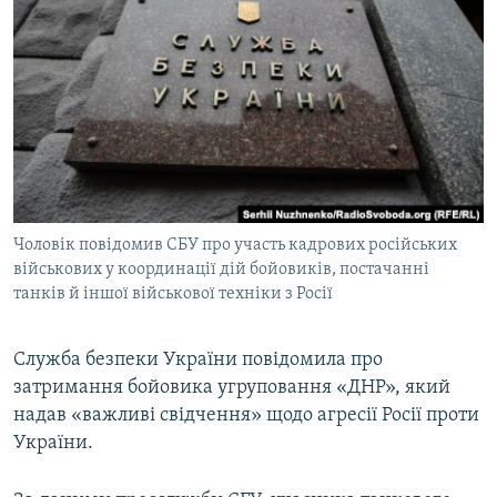
МУЛЬТИМЕДІА
ФОТО
СПЕЦПРОЄКТИ
ПОДКАСТИ
КРИМ РЕАЛІЇ
РУС
Чоловік повідомив СБУ про участь кадрових російських
УКР
військових у координації дій бойовиків, постачанні
танків й іншої військової техніки з Росії
КТАТ
Служба безпеки України повідомила про
ДОЛУЧАЙСЯ!
затримання бойовика угруповання «ДНР», який
надав «важливі свідчення» щодо агресії Росії проти
України.