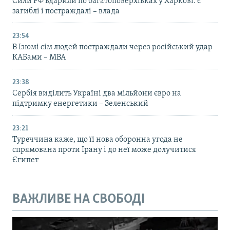
Сили РФ вдарили по багатоповерхівках у Харкові: є
загиблі і постраждалі – влада
23:54
В Ізюмі сім людей постраждали через російський удар
КАБами – МВА
23:38
Сербія виділить Україні два мільйони євро на
підтримку енергетики – Зеленський
23:21
Туреччина каже, що її нова оборонна угода не
спрямована проти Ірану і до неї може долучитися
Єгипет
ВАЖЛИВЕ НА СВОБОДІ