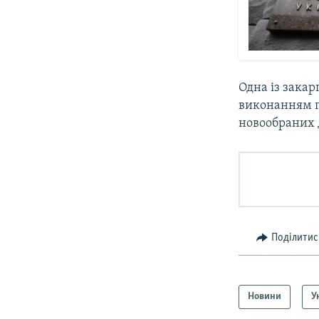
Одна із зака
виконанням г
новообраних д
Поділитис
Новини
У