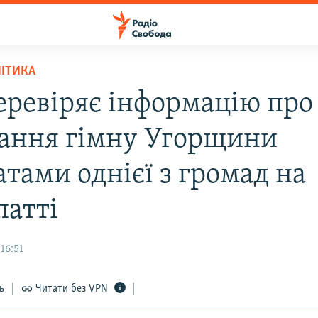
ЛІТИКА
еревіряє інформацію про
ання гімну Угорщини
тами однієї з громад на
патті
16:51
ь
Читати без VPN