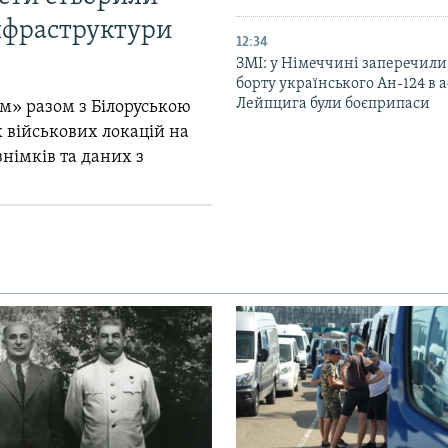
інфраструктури
12:34
ЗМІ: у Німеччині заперечили
борту українського Ан-124 в 
Лейпцига були боєприпаси
м» разом з Білоруською
 військових локацій на
знімків та даних з