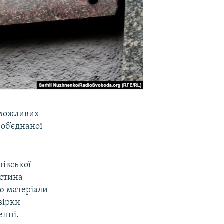
 можливих
 об’єднаної
тівської
астина
ю матеріали
вірки
енні.