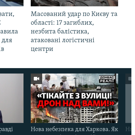
вати,
Масований удар по Києву та
С
області: 17 загиблих,
равила
незбита балістика,
 для
атаковані логістичні
ів
центри
равді
Нова небезпека для Харкова. Як
Наш