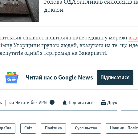
голова ОДА закликав силовиків 
докази
рпатських спільнот поширила напередодні у мережі
від
імну Угорщини групою людей, вказуючи на те, що йде
епутатів однієї з тергромад на Закарпатті.
Читай нас в Google News
Підписатися
ь
Читати без VPN
Підписатись
Друк
країна
Світ
Політика
Суспільство
Новини | Полі