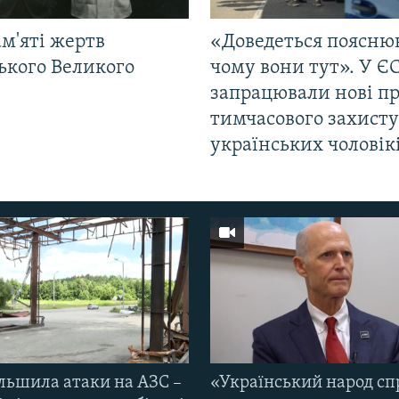
м'яті жертв
«Доведеться поясню
ького Великого
чому вони тут». У Є
запрацювали нові п
тимчасового захисту
українських чоловік
ільшила атаки на АЗС –
«Український народ сп