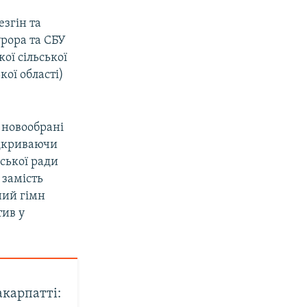
езгін та
рора та СБУ
ої сільської
ої області)
 новообрані
ідкриваючи
ьської ради
 замість
ний гімн
тив у
акарпатті: