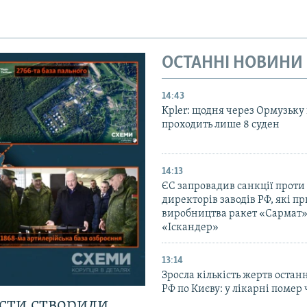
ОСТАННІ НОВИНИ
14:43
Kpler: щодня через Ормузьку
проходить лише 8 суден
14:13
ЄС запровадив санкції проти
директорів заводів РФ, які п
виробництва ракет «Сармат»
«Іскандер»
13:14
Зросла кількість жертв остан
РФ по Києву: у лікарні помер 
істи створили