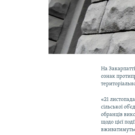
На Закарпатт
ознак протипр
територіально
«21 листопада
сільської об’
обранців вик
щодо цієї под
вживатимуться