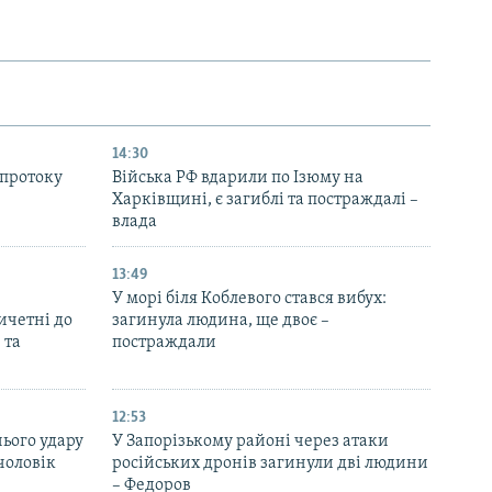
14:30
 протоку
Війська РФ вдарили по Ізюму на
Харківщині, є загиблі та постраждалі –
влада
13:49
У морі біля Коблевого стався вибух:
ричетні до
загинула людина, ще двоє –
 та
постраждали
12:53
нього удару
У Запорізькому районі через атаки
чоловік
російських дронів загинули дві людини
– Федоров