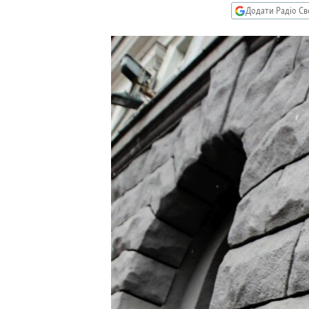
МУЛЬТИМЕДІА
Додати Радіо Св
ФОТО
СПЕЦПРОЄКТИ
ПОДКАСТИ