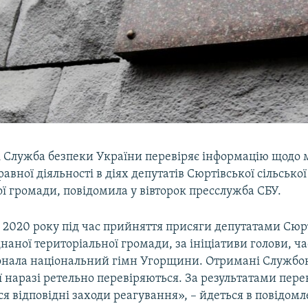
і Служба безпеки України перевіряє інформацію щодо
авної діяльності в діях депутатів Сюртівської сільської
ї громади, повідомила у вівторок пресслужба СБУ.
 2020 року під час прийняття присяги депутатами Сюр
єднаної територіальної громади, за ініціативи голови, ч
онала національний гімн Угорщини. Отримані Службо
ії наразі ретельно перевіряються. За результатами пере
 відповідні заходи реагування», – йдеться в повідомл