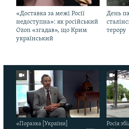
«Доставка за межі Росії
День па
недоступна»: як російський
сталінс
Ozon «згадав», що Крим
терору
український
«Поразка [України]
Росія зб