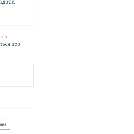
надати
ео
з
ться про
тика