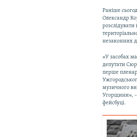
Раніше сьогод
Олександр Ко
розслідувати
територіально
незаконних ді
«У засобах ма
депутати Сюрт
перше пленарн
Ужгородського
музичного ви
Угорщини», – 
фейсбуці.