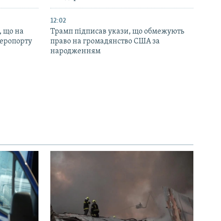
12:02
, що на
Трамп підписав укази, що обмежують
аеропорту
право на громадянство США за
народженням