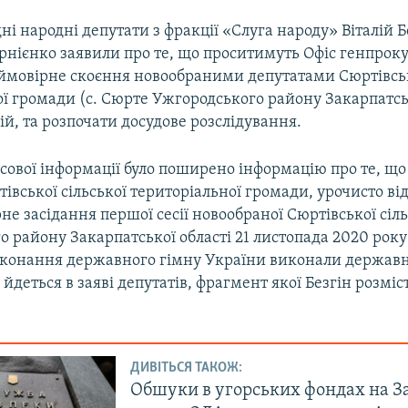
ні народні депутати з фракції «Слуга народу» Віталій Б
рнієнко заявили про те, що проситимуть Офіс генпроку
 ймовірне скоєння новообраними депутатами Сюртівськ
ї громади (с. Сюрте Ужгородського району Закарпатськ
й, та розпочати досудове розслідування.
сової інформації було поширено інформацію про те, що
івської сільської територіальної громади, урочисто в
е засідання першої сесії новообраної Сюртівської сіл
 району Закарпатської області 21 листопада 2020 року
конання державного гімну України виконали держав
йдеться в заяві депутатів, фрагмент якої Безгін розміс
ДИВІТЬСЯ ТАКОЖ:
Обшуки в угорських фондах на З