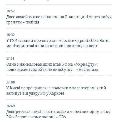
18:57
Двоє людей тяжко поранені на Рівненщині через вибух
гранати – поліція
18:32
У ГУР заявили про «парад» морських дронів біля Ялти,
моніторингові канали писали про атаку на порт
17:51
Одна з наймасованіших атак РФ на «Укрнафту»:
пошкоджені сім об’єктів видобутку – «Нафтогаз»
17:08
У Києві попрощалися із польським волонтером, який
загинув від удару РФ у Харкові
16:49
Двоє рятувальників постраждали через повторну атаку
РФ у Запорізькому районі – ОВА