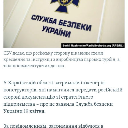
МУЛЬТИМЕДІА
ФОТО
СПЕЦПРОЄКТИ
ПОДКАСТИ
КРИМ РЕАЛІЇ
СБУ додає, що російську сторону цікавили схеми,
РУС
креслення та інструкції з виробництва парових турбін, а
також комплектуючих до них
УКР
КТАТ
У Харківській області затримали інженерів-
конструкторів, які намагалися передати російській
ДОЛУЧАЙСЯ!
стороні документацію зі стратегічного
підприємства – про це заявила Служба безпеки
України 19 квітня.
За повідомленням, затримання відбулося в