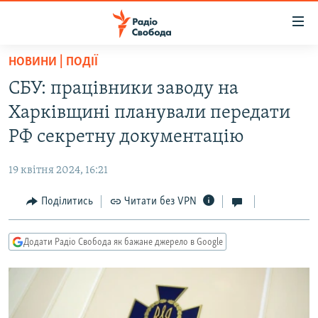
Доступність
посилання
Перейти
НОВИНИ | ПОДІЇ
до
РАДІО СВОБОДА – 70 РОКІВ
СБУ: працівники заводу на
основного
ВСЕ ЗА ДОБУ
матеріалу
Харківщині планували передати
СТАТТІ
Перейти
РФ секретну документацію
до
ВІЙНА
ПОЛІТИКА
основної
19 квітня 2024, 16:21
РОСІЙСЬКА «ФІЛЬТРАЦІЯ»
ЕКОНОМІКА
навігації
Перейти
Поділитись
Читати без VPN
ДОНБАС.РЕАЛІЇ
СУСПІЛЬСТВО
до
КРИМ.РЕАЛІЇ
КУЛЬТУРА
пошуку
Додати Радіо Свобода як бажане джерело в Google
ТИ ЯК?
СПОРТ
СХЕМИ
УКРАЇНА
КИТАЙ.ВИКЛИКИ
СВІТ