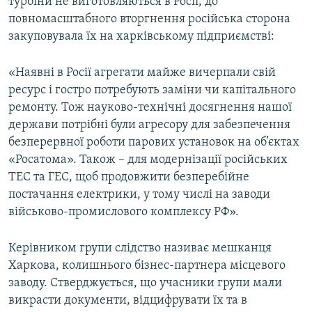
турбіни не виготовляються в Росії, до
повномасштабного вторгнення російська сторона
закуповувала їх на харківському підприємстві:
«Наявні в Росії агрегати майже вичерпали свій
ресурс і гостро потребують заміни чи капітального
ремонту. Тож науково-технічні досягнення нашої
держави потрібні були агресору для забезпечення
безперервної роботи парових установок на об’єктах
«Росатома». Також – для модернізації російських
ТЕС та ГЕС, щоб продовжити безперебійне
постачання електрики, у тому числі на заводи
військово-промислового комплексу РФ».
Керівником групи слідство називає мешканця
Харкова, колишнього бізнес-партнера місцевого
заводу. Стверджується, що учасники групи мали
викрасти документи, відцифрувати їх та в