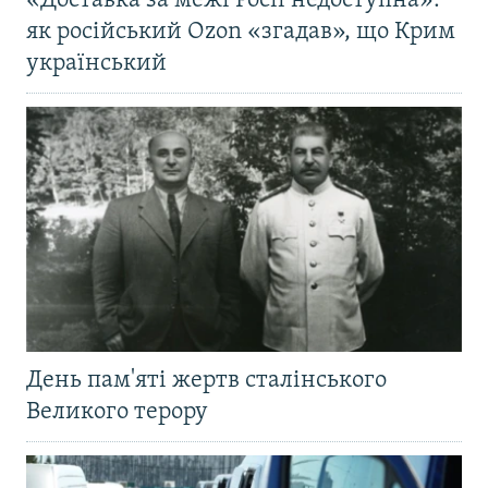
«Доставка за межі Росії недоступна»:
як російський Ozon «згадав», що Крим
український
День пам'яті жертв сталінського
Великого терору