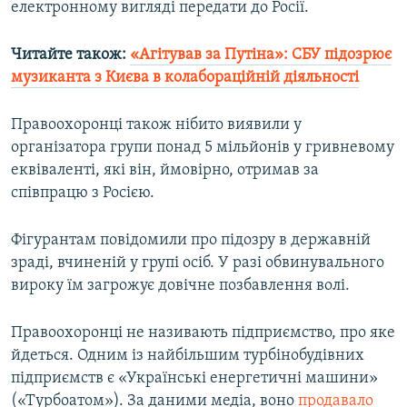
електронному вигляді передати до Росії.
Читайте також:
«Агітував за Путіна»: СБУ підозрює
музиканта з Києва в колабораційній діяльності
Правоохоронці також нібито виявили у
організатора групи понад 5 мільйонів у гривневому
еквіваленті, які він, ймовірно, отримав за
співпрацю з Росією.
Фігурантам повідомили про підозру в державній
зраді, вчиненій у групі осіб. У разі обвинувального
вироку їм загрожує довічне позбавлення волі.
Правоохоронці не називають підприємство, про яке
йдеться. Одним із найбільшим турбінобудівних
підприємств є «Українські енергетичні машини»
(«Турбоатом»). За даними медіа, воно
продавало