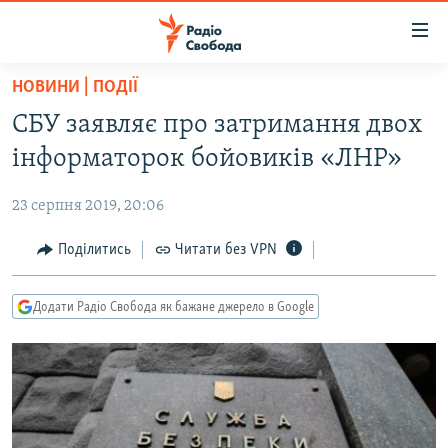
Доступність
посилання
Перейти
НОВИНИ | ПОДІЇ
до
РАДІО СВОБОДА – 70 РОКІВ
СБУ заявляє про затримання двох
основного
ВСЕ ЗА ДОБУ
матеріалу
інформаторок бойовиків «ЛНР»
СТАТТІ
Перейти
до
23 серпня 2019, 20:06
ВІЙНА
ПОЛІТИКА
основної
РОСІЙСЬКА «ФІЛЬТРАЦІЯ»
Поділитись
Читати без VPN
ЕКОНОМІКА
навігації
Перейти
ДОНБАС.РЕАЛІЇ
СУСПІЛЬСТВО
до
Додати Радіо Свобода як бажане джерело в Google
КРИМ.РЕАЛІЇ
КУЛЬТУРА
пошуку
ТИ ЯК?
СПОРТ
СХЕМИ
УКРАЇНА
КИТАЙ.ВИКЛИКИ
СВІТ