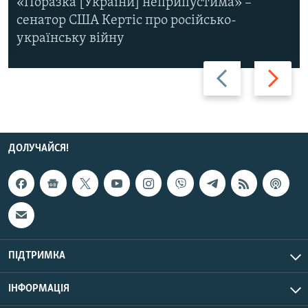
«Поразка [України] неприпустима» –
сенатор США Кертіс про російсько-
українську війну
Назад
Вперед
ДОЛУЧАЙСЯ!
ПІДТРИМКА
ІНФОРМАЦІЯ