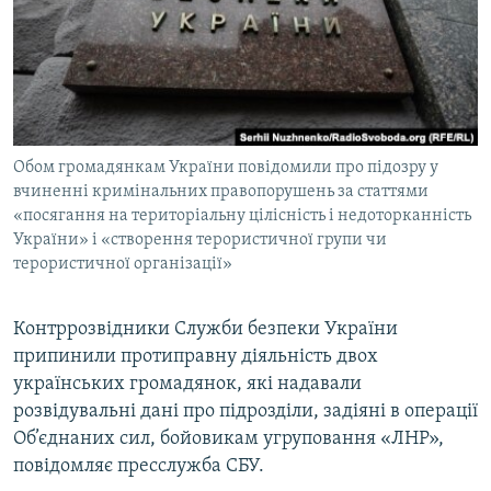
МУЛЬТИМЕДІА
ФОТО
СПЕЦПРОЄКТИ
ПОДКАСТИ
Обом громадянкам України повідомили про підозру у
вчиненні кримінальних правопорушень за статтями
КРИМ РЕАЛІЇ
«посягання на територіальну цілісність і недоторканність
РУС
України» і «створення терористичної групи чи
УКР
терористичної організації»
КТАТ
Контррозвідники Служби безпеки України
припинили протиправну діяльність двох
ДОЛУЧАЙСЯ!
українських громадянок, які надавали
розвідувальні дані про підрозділи, задіяні в операції
Об’єднаних сил, бойовикам угруповання «ЛНР»,
повідомляє пресслужба СБУ.