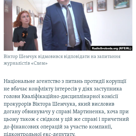
МУЛЬТИМЕДІА
ФОТО
СПЕЦПРОЄКТИ
ПОДКАСТИ
КРИМ РЕАЛІЇ
Віктор Шемчук відмовився відповідати на запитання
РУС
журналістів «Схем»
УКР
Національне агентство з питань протидії корупції
КТАТ
не вбачає конфлікту інтересів у діях заступника
голови Кваліфікаційно-дисциплінарної комісії
ДОЛУЧАЙСЯ!
прокурорів Віктора Шемчука, який висловив
догану обвинувачу у справі Мартиненка, хоча при
цьому також є свідком у цій же справі і причетний
до фінансових операцій за участю компанії,
підконтрольної екс-депутату.