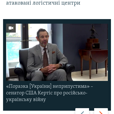
атаковані логістичні центри
«Поразка [України] неприпустима» –
сенатор США Кертіс про російсько-
українську війну
Назад
Вперед