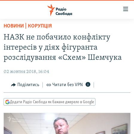
Доступність
посилання
Перейти
НОВИНИ | КОРУПЦІЯ
до
РАДІО СВОБОДА – 70 РОКІВ
НАЗК не побачило конфлікту
основного
ВСЕ ЗА ДОБУ
матеріалу
інтересів у діях фігуранта
СТАТТІ
Перейти
розслідування «Схем» Шемчука
до
ВІЙНА
ПОЛІТИКА
основної
02 жовтня 2018, 16:04
РОСІЙСЬКА «ФІЛЬТРАЦІЯ»
ЕКОНОМІКА
навігації
Перейти
Поділитись
Читати без VPN
ДОНБАС.РЕАЛІЇ
СУСПІЛЬСТВО
до
КРИМ.РЕАЛІЇ
КУЛЬТУРА
пошуку
Додати Радіо Свобода як бажане джерело в Google
ТИ ЯК?
СПОРТ
СХЕМИ
УКРАЇНА
КИТАЙ.ВИКЛИКИ
СВІТ