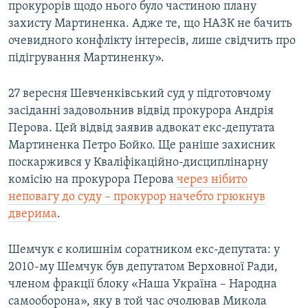
прокурорів щодо нього було частиною плану
захисту Мартиненка. Адже те, що НАЗК не бачить
очевидного конфлікту інтересів, лише свідчить про
підігрування Мартиненку».
27 вересня Шевченківський суд у підготовчому
засіданні задовольнив відвід прокурора Андрія
Перова. Цей відвід заявив адвокат екс-депутата
Мартиненка Петро Бойко. Ще раніше захисник
поскаржився у Кваліфікаційно-дисциплінарну
комісію на прокурора Перова
через нібито
неповагу до суду – прокурор начебто грюкнув
дверима
.
Шемчук є колишнім соратником екс-депутата: у
2010-му Шемчук був депутатом Верховної Ради,
членом фракції блоку «Наша Україна – Народна
самооборона», яку в той час очолював Микола