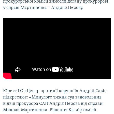
прокурорської комісії винесли догану прокуророві
у справі Мартиненка – Андрію Перову.
Юрист ГО «Центр протидії корупції» Андрій Савін
підкреслює: «Минулого тижня суд задовольнив
відвід прокурора САП Андрія Перова від справи
Миколи Мартиненка. Рішення Кваліфкомісії