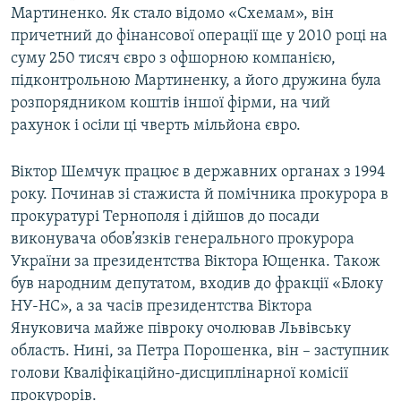
Мартиненко. Як стало відомо «Схемам», він
причетний до фінансової операції ще у 2010 році на
суму 250 тисяч євро з офшорною компанією,
підконтрольною Мартиненку, а його дружина була
розпорядником коштів іншої фірми, на чий
рахунок і осіли ці чверть мільйона євро.
Віктор Шемчук працює в державних органах з 1994
року. Починав зі стажиста й помічника прокурора в
прокуратурі Тернополя і дійшов до посади
виконувача обов’язків генерального прокурора
України за президентства Віктора Ющенка. Також
був народним депутатом, входив до фракції «Блоку
НУ-НС», а за часів президентства Віктора
Януковича майже півроку очолював Львівську
область. Нині, за Петра Порошенка, він – заступник
голови Кваліфікаційно-дисциплінарної комісії
прокурорів.