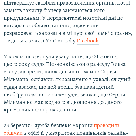
підтверджує свавілля правозахисних органів, котрі
замість захисту бізнесу займаються його
придушенням. У передсвяткові новорічні дні це
виглядає особливо цинічно, адже вони
розраховують заховати в мішурі свої темні справи»,
– йдеться в заяві YouControl у
Facebook
.
У компанії звернули увагу на те, що 31 жовтня
цього року суддя Шевченківського райсуду Києва
скасував арешт, накладений на майно Сергія
Мільмана, оскільки, як зазначено в ухвалі, слідчий
суддя вважає, що цей арешт був накладений
необґрунтовано – а саме суддя вважає, що Сергій
Мільман не має жодного відношення до даного
кримінального провадження.
23 березня Служба безпеки України
проводила
обшуки
в офісі й у квартирах працівників онлайн-