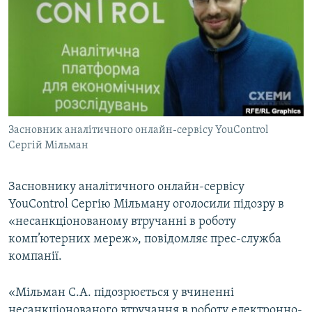
МУЛЬТИМЕДІА
ФОТО
СПЕЦПРОЄКТИ
ПОДКАСТИ
КРИМ РЕАЛІЇ
Засновник аналітичного онлайн-сервісу YouControl
РУС
Сергій Мільман
УКР
Засновнику аналітичного онлайн-сервісу
КТАТ
YouControl Сергію Мільману оголосили підозру в
«несанкціонованому втручанні в роботу
ДОЛУЧАЙСЯ!
комп’ютерних мереж», повідомляє прес-служба
компанії.
«Мільман С.А. підозрюється у вчиненні
несанкціонованого втручання в роботу електронно-