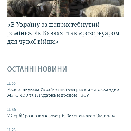
«В Україну за непристебнутий
ремінь». Як Кавказ став «резервуаром
для чужої війни»
ОСТАННІ НОВИНИ
11:55
Росія атакувала Україну шістьма ракетами «Іскандер-
М», С-400 та 151 ударним дроном – ЗСУ
11:45
У Сербії розпочалась зустріч Зеленського з Вучичем
11:23