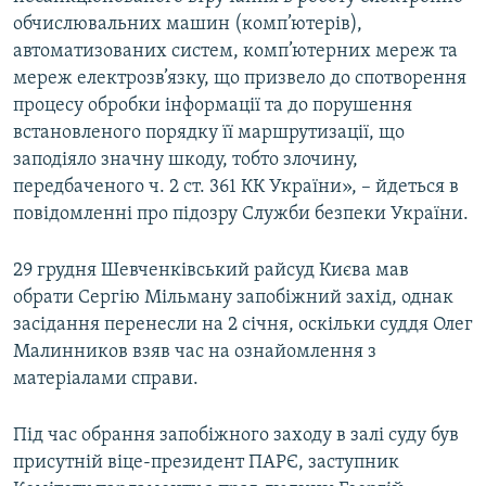
Усі сайти RFE/RL
обчислювальних машин (комп’ютерів),
автоматизованих систем, комп’ютерних мереж та
мереж електрозв’язку, що призвело до спотворення
процесу обробки інформації та до порушення
встановленого порядку її маршрутизації, що
заподіяло значну шкоду, тобто злочину,
передбаченого ч. 2 ст. 361 КК України», – йдеться в
повідомленні про підозру Служби безпеки України.
29 грудня Шевченківський райсуд Києва мав
обрати Сергію Мільману запобіжний захід, однак
засідання перенесли на 2 січня, оскільки суддя Олег
Малинников взяв час на ознайомлення з
матеріалами справи.
Під час обрання запобіжного заходу в залі суду був
присутній віце-президент ПАРЄ, заступник