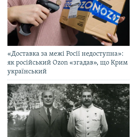
«Доставка за межі Росії недоступна»:
як російський Ozon «згадав», що Крим
український