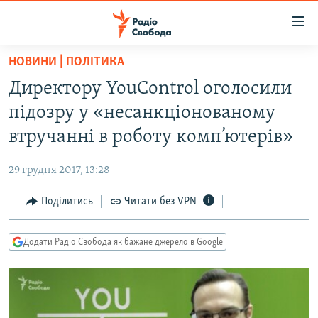
Доступність
посилання
Перейти
НОВИНИ | ПОЛІТИКА
до
РАДІО СВОБОДА – 70 РОКІВ
Директору YouControl оголосили
основного
ВСЕ ЗА ДОБУ
матеріалу
підозру у «несанкціонованому
СТАТТІ
Перейти
втручанні в роботу комп’ютерів»
до
ВІЙНА
ПОЛІТИКА
основної
29 грудня 2017, 13:28
РОСІЙСЬКА «ФІЛЬТРАЦІЯ»
ЕКОНОМІКА
навігації
Перейти
Поділитись
Читати без VPN
ДОНБАС.РЕАЛІЇ
СУСПІЛЬСТВО
до
КРИМ.РЕАЛІЇ
КУЛЬТУРА
пошуку
Додати Радіо Свобода як бажане джерело в Google
ТИ ЯК?
СПОРТ
СХЕМИ
УКРАЇНА
КИТАЙ.ВИКЛИКИ
СВІТ