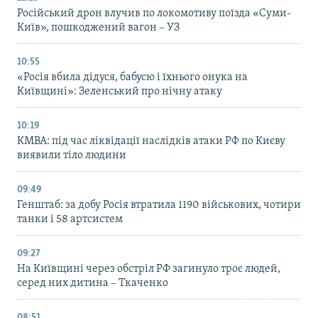
Російський дрон влучив по локомотиву поїзда «Суми-
Київ», пошкоджений вагон – УЗ
10:55
«Росія вбила дідуся, бабусю і їхнього онука на
Київщині»: Зеленський про нічну атаку
10:19
КМВА: під час ліквідації наслідків атаки РФ по Києву
виявили тіло людини
09:49
Генштаб: за добу Росія втратила 1190 військових, чотири
танки і 58 артсистем
09:27
На Київщині через обстріл РФ загинуло троє людей,
серед них дитина – Ткаченко
08:51