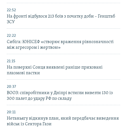
22:52
На фронті відбулося 213 боїв з початку доби – Генштаб
ЗСУ
22:22
Сибіга: ЮНІСЕФ «створює враження рівнозначності
між агресором і жертвою»
21:15
На поверхні Сонця виявлені раніше приховані
плазмові пастки
20:37
ВООЗ: співробітники у Дніпрі встигли вивезти 130 із
300 палет до удару РФ по складу
20:11
Нетаньягу відкинув план, який передбачає виведення
військ із Сектора Гази