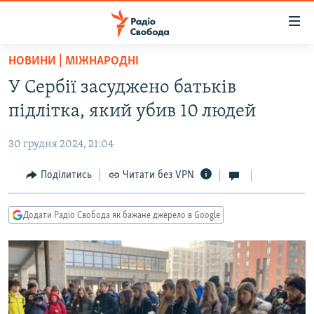
Доступність
посилання
Перейти
НОВИНИ | МІЖНАРОДНІ
до
РАДІО СВОБОДА – 70 РОКІВ
У Сербії засуджено батьків
основного
ВСЕ ЗА ДОБУ
матеріалу
підлітка, який убив 10 людей
СТАТТІ
Перейти
до
30 грудня 2024, 21:04
ВІЙНА
ПОЛІТИКА
основної
РОСІЙСЬКА «ФІЛЬТРАЦІЯ»
Поділитись
Читати без VPN
ЕКОНОМІКА
навігації
Перейти
ДОНБАС.РЕАЛІЇ
СУСПІЛЬСТВО
до
Додати Радіо Свобода як бажане джерело в Google
КРИМ.РЕАЛІЇ
КУЛЬТУРА
пошуку
ТИ ЯК?
СПОРТ
СХЕМИ
УКРАЇНА
КИТАЙ.ВИКЛИКИ
СВІТ