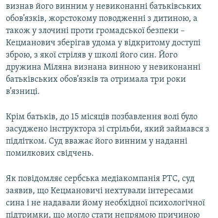
визнав його винним у невиконанні батьківських
Усі сайти RFE/RL
обов’язків, жорстокому поводженні з дитиною, а
також у злочині проти громадської безпеки –
Кецманович зберігав удома у відкритому доступі
зброю, з якої стріляв у школі його син. Його
дружина Міляна визнана винною у невиконанні
батьківських обов’язків та отримала три роки
в’язниці.
Крім батьків, до 15 місяців позбавлення волі було
засуджено інструктора зі стрільби, який займався з
підлітком. Суд вважає його винним у наданні
помилкових свідчень.
Як повідомляє сербська медіакомпанія РТС, суд
заявив, що Кецмановичі нехтували інтересами
сина і не надавали йому необхідної психологічної
підтримки, що могло стати непрямою причиною