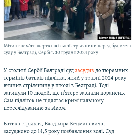
МУЛЬТИМЕДІА
ФОТО
СПЕЦПРОЄКТИ
ПОДКАСТИ
Мітинг пам’яті жертв шкільної стрілянини перед будівлею
суду у Белграді, Сербія, 30 грудня 2024 року
КРИМ РЕАЛІЇ
РУС
У столиці Сербії Белграді суд
засудив
до тюремних
УКР
термінів батьків підлітка, який у травні 2024 року
КТАТ
вчинив стрілянину у школі в Белграді. Тоді
загинули 10 людей, ще п’ятеро зазнали поранень.
ДОЛУЧАЙСЯ!
Сам підліток не підлягає кримінальному
переслідуванню за віком.
Батька стрільця, Владіміра Кецмановича,
засуджено до 14,5 року позбавлення волі. Суд