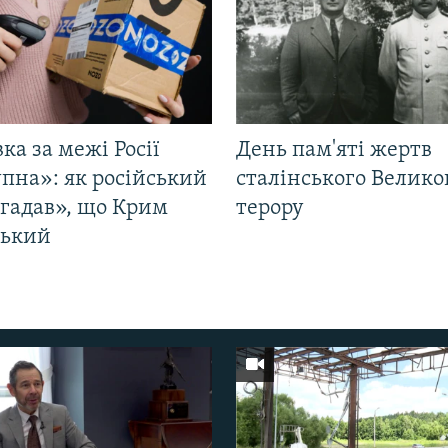
ка за межі Росії
День пам'яті жертв
пна»: як російський
сталінського Велико
згадав», що Крим
терору
ський