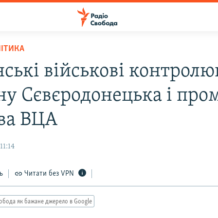
ЛІТИКА
нські військові контрол
ну Сєвєродонецька і про
ова ВЦА
11:14
ь
Читати без VPN
обода як бажане джерело в Google