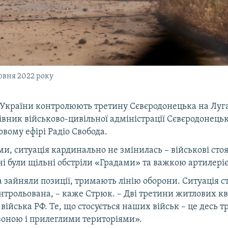
рвня 2022 року
 України контролюють третину Сєвєродонецька на Луг
івник військово-цивільної адміністрації Сєвєродонець
вому ефірі Радіо Свобода.
ми, ситуація кардинально не змінилась – військові стоя
чі були щільні обстріли «Градами» та важкою артилері
 зайняли позиції, тримають лінію оборони. Ситуація с
нтрольована, – каже Стрюк. – Дві третини житлових кв
ійська РФ. Те, що стосується наших військ – це десь т
зоною і прилеглими територіями».