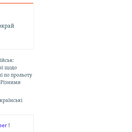
вкрай
ійськ:
ні щодо
і по прольоту
. Різними
країнські
ber
!