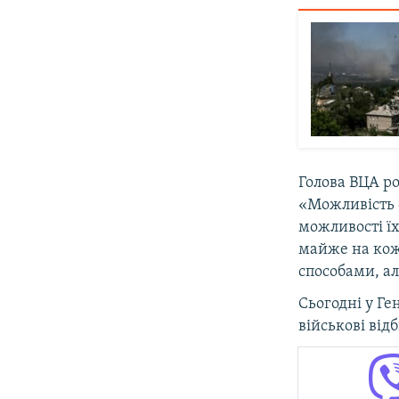
Голова ВЦА ро
«Можливість є
можливості їх
майже на кожн
способами, ал
Сьогодні у Г
військові ві