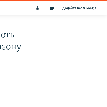
Додайте нас у Google
юють
мзону