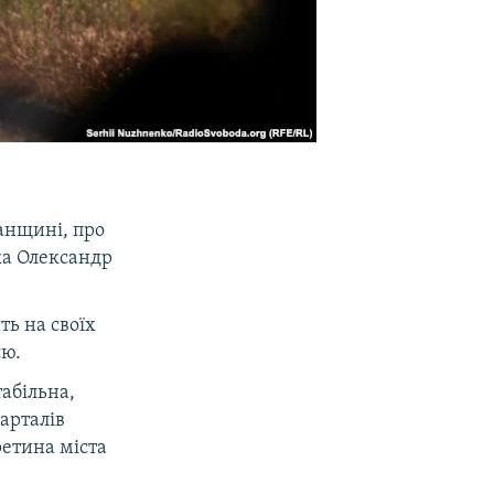
анщині, про
ка Олександр
ть на своїх
єю.
табільна,
арталів
ретина міста