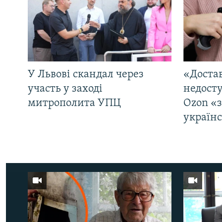
У Львові скандал через
«Достав
участь у заході
недосту
митрополита УПЦ
Ozon «
україн