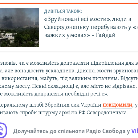
ДИВІТЬСЯ ТАКОЖ:
«Зруйновані всі мости», люди в
Сєвєродонецьку перебувають у «
важких умовах» – Гайдай
зповів, чи є можливість доправляти підкріплення для в
, але вона досить ускладнена. Дійсно, мости зруйнова
 використання, мабуть, під великим питанням. Відсутн
ому мосту. Певні складнощі є, але місто не відрізане
е можливість доправляти необхідні речі є».
енеральному штабі Збройних сил України
повідомили
,
у
дбивають спроби штурму армією РФ Сєвєродонецька.
Долучайтесь до спільноти Радіо Свобода у
Vi