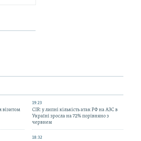
19:23
м візитом
CIR: у липні кількість атак РФ на АЗС в
Україні зросла на 72% порівняно з
червнем
18:32