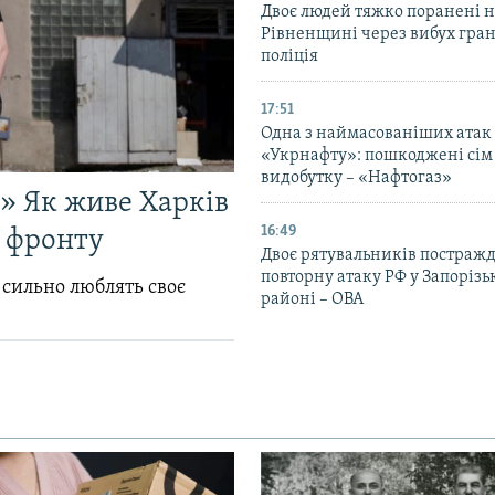
Двоє людей тяжко поранені 
Рівненщині через вибух гран
поліція
17:51
Одна з наймасованіших атак
«Укрнафту»: пошкоджені сім 
видобутку – «Нафтогаз»
!» Як живе Харків
16:49
д фронту
Двоє рятувальників постраж
повторну атаку РФ у Запоріз
 сильно люблять своє
районі – ОВА