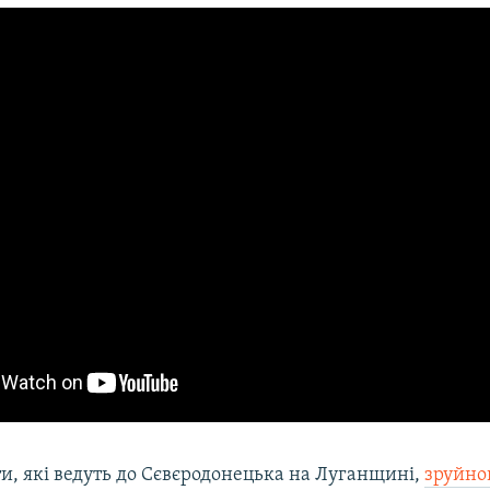
ти, які ведуть до Сєвєродонецька на Луганщині,
зруйно