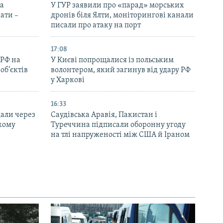
на
У ГУР заявили про «парад» морських
ати –
дронів біля Ялти, моніторингові канали
писали про атаку на порт
17:08
 РФ на
У Києві попрощалися із польським
об’єктів
волонтером, який загинув від удару РФ
у Харкові
16:33
дали через
Саудівська Аравія, Пакистан і
ькому
Туреччина підписали оборонну угоду
на тлі напруженості між США й Іраном