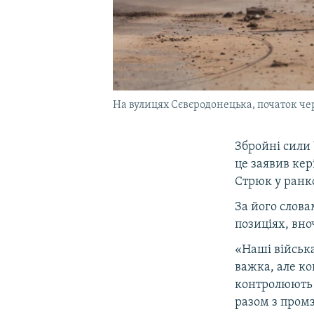
На вулицях Сєвєродонецька, початок че
Збройні сили
це заявив кер
Стрюк у ранко
За його слова
позиціях, вно
«Наші війська
важка, але ко
контролюють в
разом з пром