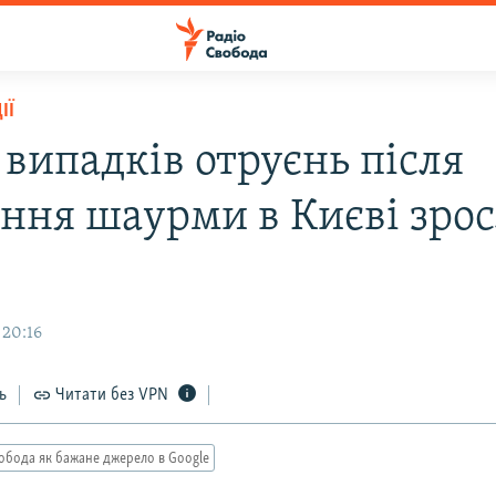
ІЇ
 випадків отруєнь після
ння шаурми в Києві зрос
 20:16
ь
Читати без VPN
обода як бажане джерело в Google