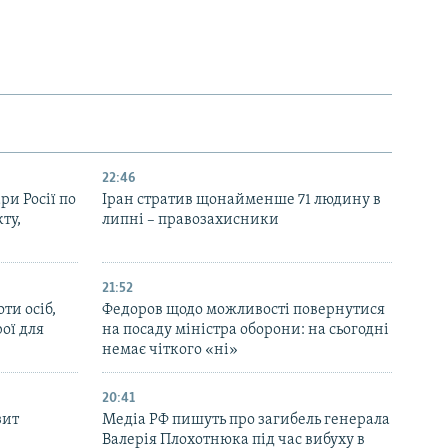
22:46
ри Росії по
Іран стратив щонайменше 71 людину в
ту,
липні – правозахисники
21:52
ти осіб,
Федоров щодо можливості повернутися
рої для
на посаду міністра оборони: на сьогодні
немає чіткого «ні»
20:41
зит
Медіа РФ пишуть про загибель генерала
Валерія Плохотнюка під час вибуху в