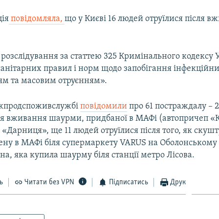
ція
повідомляла,
що у Києві 16 людей отруїлися після в
 розслідування за статтею 325 Кримінального кодексу 
анітарних правил і норм щодо запобігання інфекційн
м та масовим отруєнням».
ржпродспоживслужбі
повідомили
про 61 постраждалу – 
сля вживання шаурми, придбаної в МАФі (автопричеп «К
 «Дарниця», ще 11 людей отруїлися після того, як скуш
ену в МАФі біля супермаркету VARUS на Оболонському 
а, яка купила шаурму біля станції метро Лісова.
ь
Читати без VPN
Підписатись
Друк