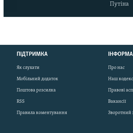
Путіна
КРИМ РЕАЛІЇ
РУС
ПІДТРИМКА
ІНФОРМА
УКР
КТАТ
Як слухати
Про нас
Мобільний додаток
Наш кодек
ДОЛУЧАЙСЯ!
Поштова розсилка
Правові ас
RSS
Вакансії
Правила коментування
Зворотний 
Усі сайти RFE/RL