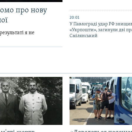
домо про нову
20:01
ої
У Павлограді удар РФ знищив
«Укрпошти», загинули дві пр
результаті я не
Смілянський