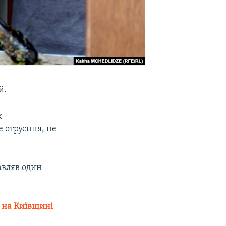
й.
к
е отруєння, не
авляв один
 на Київщині