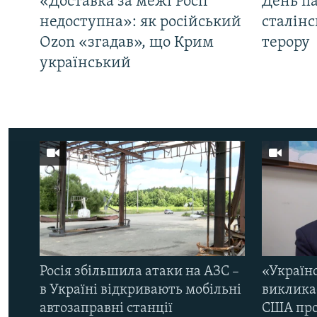
«Доставка за межі Росії
День па
недоступна»: як російський
сталінс
Ozon «згадав», що Крим
терору
український
Росія збільшила атаки на АЗС –
«Україн
в Україні відкривають мобільні
виклика
автозаправні станції
США про 