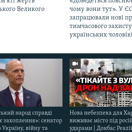
м'яті жертв
«Доведеться поясню
ького Великого
чому вони тут». У Є
запрацювали нові п
тимчасового захисту
українських чоловік
ський народ справді
Нова небезпека для Ха
є захоплення»: сенатор
виживає місто під рос
Україну, війну та
ударами | Донбас Реалі