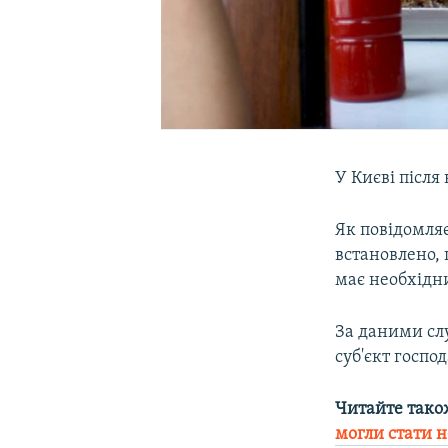
У Києві після
Як повідомля
встановлено, 
має необхідни
За даними слу
суб'єкт госпо
Читайте тако
могли стати н