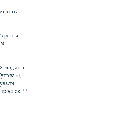
живання
України
им
23 людини
упава»),
тували
проспекті і