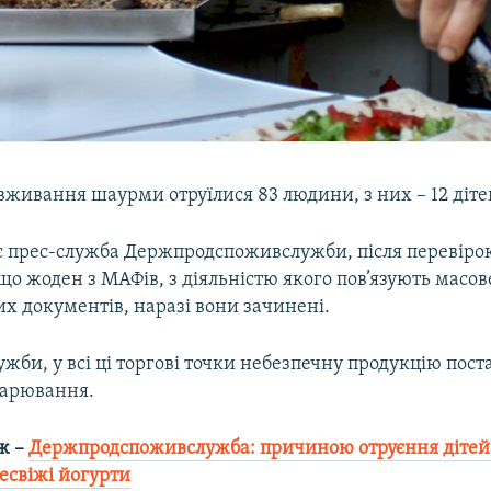
 вживання шаурми отруїлися 83 людини, з них – 12 діте
є прес-служба Держпродспоживслужби, після перевіро
що жоден з МАФів, з діяльністю якого пов’язують масов
х документів, наразі вони зачинені.
жби, у всі ці торгові точки небезпечну продукцію пост
дарювання.
ж –
Держпродспоживслужба: причиною отруєння дітей
есвіжі йогурти