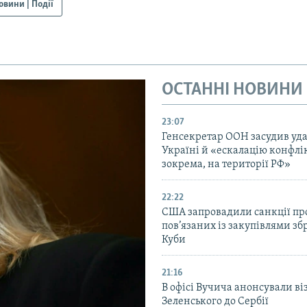
овини | Події
ОСТАННІ НОВИНИ
23:07
Генсекретар ООН засудив уда
Україні й «ескалацію конфлік
зокрема, на території РФ»
22:22
США запровадили санкції про
пов’язаних із закупівлями зб
Куби
21:16
В офісі Вучича анонсували ві
Зеленського до Сербії