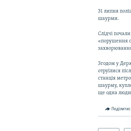
31 липня полі
шаурми.​
Слідчі почали
«порушення с
захворювання
Згодом у Де
отруїлися пі
станція метро
шаурму, купл
ще одна людин
Поділитис