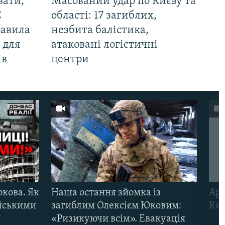
вати,
Масований удар по Києву та
С
області: 17 загиблих,
равила
незбита балістика,
 для
атаковані логістичні
ів
центри
ркова. Як
Наша остання зйомка із
Арм
ійськими
загиблим Олексієм Юковим:
Киї
ї
«Ризикуючи всім». Евакуація