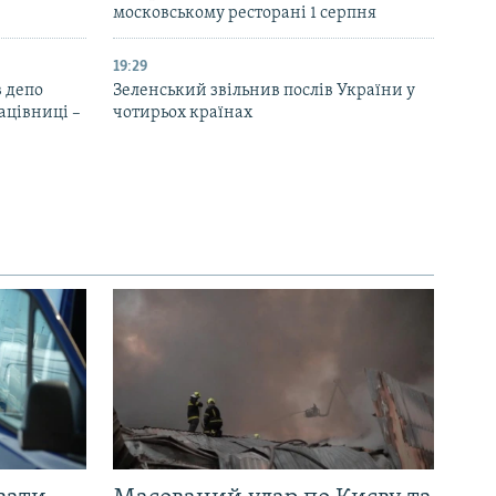
московському ресторані 1 серпня
19:29
 депо
Зеленський звільнив послів України у
ацівниці –
чотирьох країнах