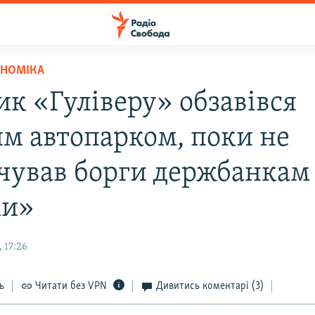
ОНОМІКА
ик «Гуліверу» обзавівся
им автопарком, поки не
чував борги держбанкам
ми»
 17:26
ь
Читати без VPN
Дивитись коментарі
(3)