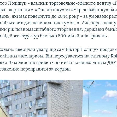
тор Поліщук – власник торговельно-офісного центру «Г
гував державним «Ощадбанку» та «Укрексімбанку» бли
вень, які має повернути до 2044 року – за умовами рес
а пільгових для позичальника умовах. Але через повну
ший рік повномасштабного вторгнення, державні банк
від його структур близько 500 мільйонів гривень.
Схеми» звернули увагу, що сам Віктор Поліщук продов
елітним автопарком. Він пересувається на елітному Rol
ько 10 мільйонів гривень, який за повідомленням ДБР 
езаконно переправити за кордон.