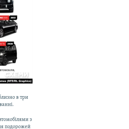
близно в три
ванні.
втомобілями з
для подорожей