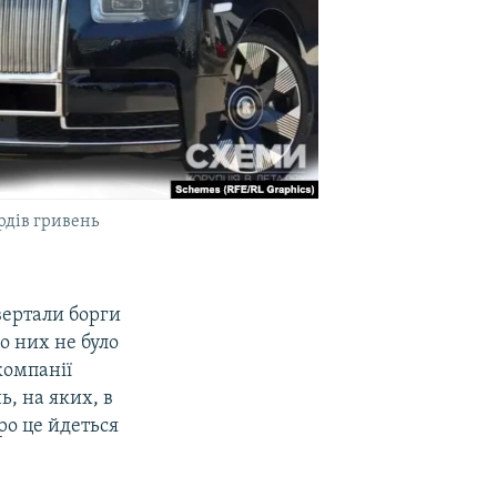
рдів гривень
вертали борги
о них не було
компанії
ь, на яких, в
ро це йдеться