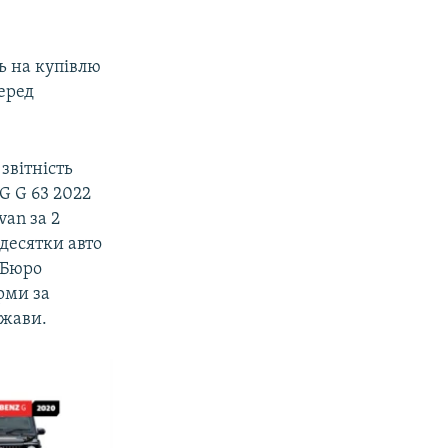
ь на купівлю
перед
звітність
G G 63 2022
van за 2
десятки авто
 Бюро
рми за
ржави.