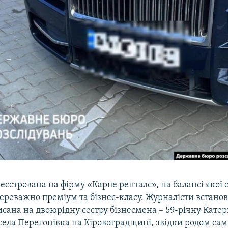
реєстрована на фірму «Карпе ренталс», на балансі якої є
переважно преміум та бізнес-класу. Журналісти встано
сана на двоюрідну сестру бізнесмена – 59-річну Кате
села Перегонівка на Кіровоградщині, звідки родом сам