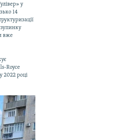
улівер» у
зько 14
труктуризації
 зупинку
и вже
жує
ls-Royce
у 2022 році