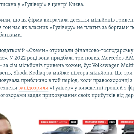
исана у «Гулівері» в центрі Києва.
или, що ця фірма витрачала десятки мільйонів гривен
 в той час як власник «Гуліверу» не платив за боргами 
банками.
податковій «Схеми» отримали фінансово-господарську 
лс». У 2022 році вона придбала три нових Mercedes-AM
– за сім мільйонів гривень кожен, бус Volkswagen Multi
ень, Skoda Kodiaq за майже півтора мільйона. Ще три 
овувала приблизно в той період, коли правоохоронці з
безпеки
запідозрили
«Гулівер» у виведенні грошей з фі
оговорами задля приховування своїх прибутків від де