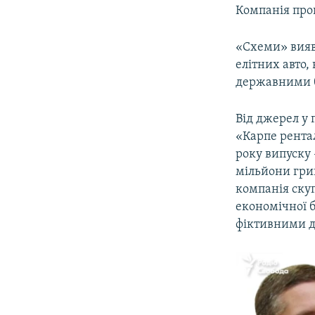
Компанія проп
«Схеми» вияв
елітних авто,
державними 
Від джерел у 
«Карпе рента
року випуску 
мільйони грив
компанія скуп
економічної 
фіктивними д