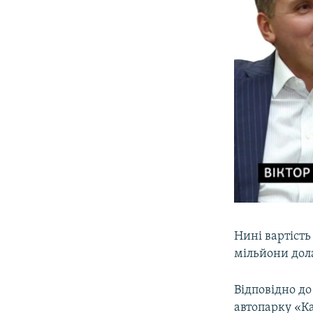
Нині вартість
мільйони дола
Відповідно д
автопарку «К