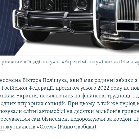
державним «Ощадбанку» та «Укрексімбанку» близько 14 мілья
несмена Віктора Поліщука, який має родинні зв’язки з
Російської Федерації, протягом усього 2022 року не по
кам України, посилаючись на фінансові труднощі, і д
жодних штрафних санкцій. При цьому, в той же період 
овували елітні автомобілі на десятки мільйонів гривен
ересувається сам бізнесмен, подорожуючи за кордон. П
ні
журналістів «Схем» (Радіо Свобода).