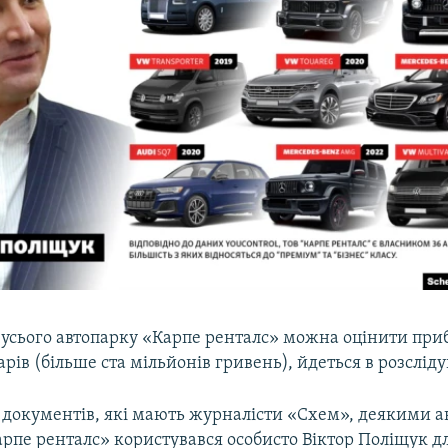
 усього автопарку «Карпе ренталс» можна оцінити при
рів (більше ста мільйонів гривень), йдеться в розсліду
о документів, які мають журналісти «Схем», деякими а
арпе ренталс» користувався особисто Віктор Поліщук 