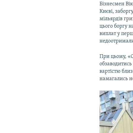
Бізнесмен Вік
Києві, забор
мільярдів гри
цього боргу н
виплат у пер
недоотримали 
При цьому, «
обзаводитись 
вартістю близ
намагались н