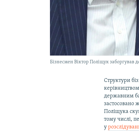
Бізнесмен Віктор Поліщук заборгував 
Структури біз
керівництвом 
державним бан
застосовано 
Поліщука скуп
тому числі, п
у
розслідуван