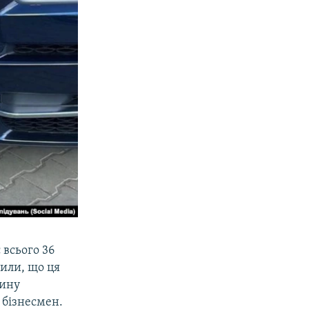
 всього 36
вили, що ця
рину
 бізнесмен.