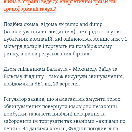
війна в Україні веде до енергетичної кризи чи
трансформації галузі?
Подібна схема, відома як pump and dump
(«накачування та скидання»), не є рідкістю у світі
публічних компаній, які оцінюються менше ніж у 1
мільярд доларів і торгують на позабіржовому
ринку, а не на регульованих біржах.
Двом спільникам Баллаута – Мохамеду Заїду та
Вільяму Філдінгу – також висунули звинувачення,
повідомляла SEC від 23 вересня.
Регулятор заявив, що намагається змусити трьох
обвинувачених повернути ймовірно незаконні
прибутки, накласти цивільні покарання та
заборонити їм торгувати так званими «акціями по
пенні». За даними комісії, Філдінг погодився на