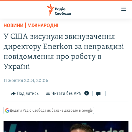
Доступність
посилання
Перейти
НОВИНИ | МІЖНАРОДНІ
до
РАДІО СВОБОДА – 70 РОКІВ
У США висунули звинувачення
основного
ВСЕ ЗА ДОБУ
матеріалу
директору Enerkon за неправдиві
СТАТТІ
Перейти
повідомлення про роботу в
до
ВІЙНА
ПОЛІТИКА
Україні
основної
РОСІЙСЬКА «ФІЛЬТРАЦІЯ»
ЕКОНОМІКА
навігації
11 жовтня 2024, 20:06
Перейти
ДОНБАС.РЕАЛІЇ
СУСПІЛЬСТВО
до
Поділитись
Читати без VPN
КРИМ.РЕАЛІЇ
КУЛЬТУРА
пошуку
ТИ ЯК?
СПОРТ
Додати Радіо Свобода як бажане джерело в Google
СХЕМИ
УКРАЇНА
КИТАЙ.ВИКЛИКИ
СВІТ