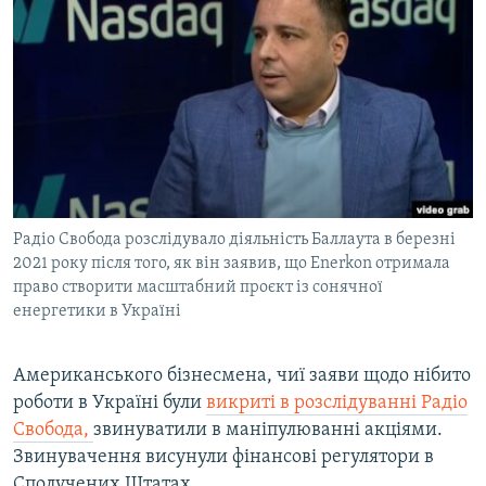
МУЛЬТИМЕДІА
ФОТО
СПЕЦПРОЄКТИ
ПОДКАСТИ
КРИМ РЕАЛІЇ
РУС
Радіо Свобода розслідувало діяльність Баллаута в березні
УКР
2021 року після того, як він заявив, що Enerkon отримала
право створити масштабний проєкт із сонячної
КТАТ
енергетики в Україні
ДОЛУЧАЙСЯ!
Американського бізнесмена, чиї заяви щодо нібито
роботи в Україні були
викриті в розслідуванні Радіо
Свобода,
звинуватили в маніпулюванні акціями.
Звинувачення висунули фінансові регулятори в
Сполучених Штатах.