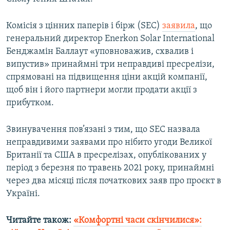
Усі сайти RFE/RL
Комісія з цінних паперів і бірж (SEC)
заявила
, що
генеральний директор Enerkon Solar International
Бенджамін Баллаут «уповноважив, схвалив і
випустив» принаймні три неправдиві пресрелізи,
спрямовані на підвищення ціни акцій компанії,
щоб він і його партнери могли продати акції з
прибутком.
Звинувачення пов’язані з тим, що SEC назвала
неправдивими заявами про нібито угоди Великої
Британії та США в пресрелізах, опублікованих у
період з березня по травень 2021 року, принаймні
через два місяці після початкових заяв про проєкт в
Україні.
Читайте також:
«Комфортні часи скінчилися»: