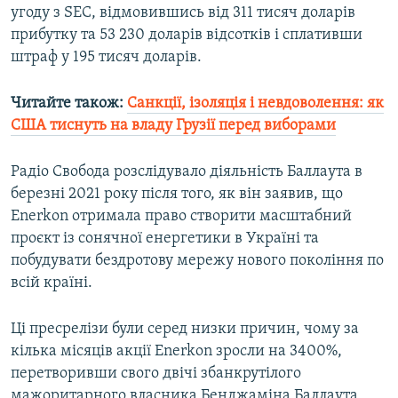
угоду з SEC, відмовившись від 311 тисяч доларів
прибутку та 53 230 доларів відсотків і сплативши
штраф у 195 тисяч доларів.
Читайте також:
Санкції, ізоляція і невдоволення: як
США тиснуть на владу Грузії перед виборами
Радіо Свобода розслідувало діяльність Баллаута в
березні 2021 року після того, як він заявив, що
Enerkon отримала право створити масштабний
проєкт із сонячної енергетики в Україні та
побудувати бездротову мережу нового покоління по
всій країні.
Ці пресрелізи були серед низки причин, чому за
кілька місяців акції Enerkon зросли на 3400%,
перетворивши свого двічі збанкрутілого
мажоритарного власника Бенджаміна Баллаута,