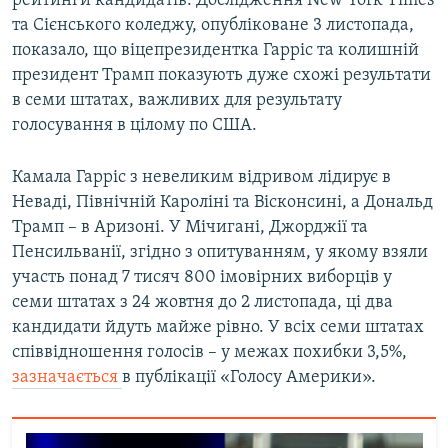
рейтинги кандидатів. Дослідження New York Times
Усі сайти RFE/RL
та Сієнського коледжу, опубліковане 3 листопада,
показало, що віцепрезидентка Гарріс та колишній
президент Трамп показують дуже схожі результати
в семи штатах, важливих для результату
голосування в цілому по США.
Камала Гарріс з невеликим відривом лідирує в
Неваді, Північній Кароліні та Вісконсині, а Дональд
Трамп – в Аризоні. У Мічигані, Джорджії та
Пенсильванії, згідно з опитуванням, у якому взяли
участь понад 7 тисяч 800 імовірних виборців у
семи штатах з 24 жовтня до 2 листопада, ці два
кандидати йдуть майже рівно. У всіх семи штатах
співвідношення голосів – у межах похибки 3,5%,
зазначається
в публікації «Голосу Америки».