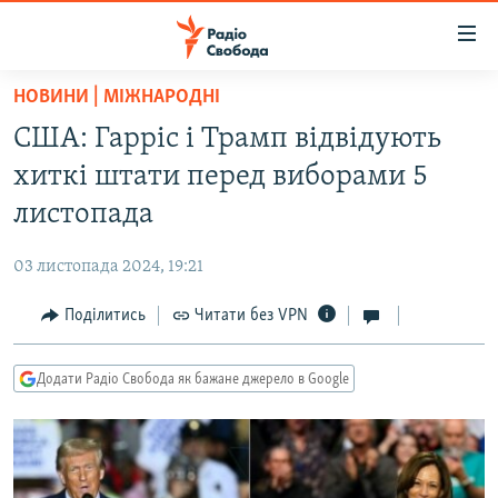
Доступність
посилання
Перейти
НОВИНИ | МІЖНАРОДНІ
до
РАДІО СВОБОДА – 70 РОКІВ
США: Гарріс і Трамп відвідують
основного
ВСЕ ЗА ДОБУ
матеріалу
хиткі штати перед виборами 5
СТАТТІ
Перейти
листопада
до
ВІЙНА
ПОЛІТИКА
основної
03 листопада 2024, 19:21
РОСІЙСЬКА «ФІЛЬТРАЦІЯ»
ЕКОНОМІКА
навігації
Перейти
Поділитись
Читати без VPN
ДОНБАС.РЕАЛІЇ
СУСПІЛЬСТВО
до
КРИМ.РЕАЛІЇ
КУЛЬТУРА
пошуку
Додати Радіо Свобода як бажане джерело в Google
ТИ ЯК?
СПОРТ
СХЕМИ
УКРАЇНА
КИТАЙ.ВИКЛИКИ
СВІТ