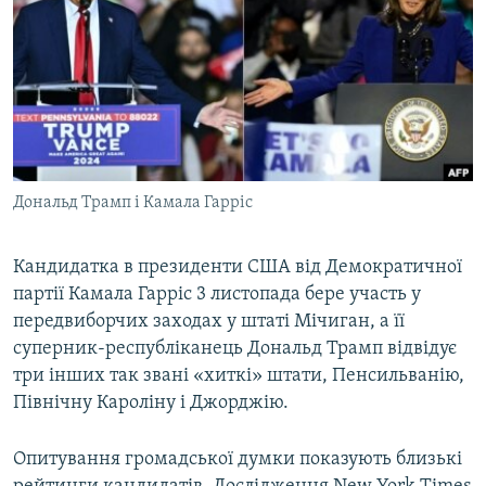
МУЛЬТИМЕДІА
ФОТО
СПЕЦПРОЄКТИ
ПОДКАСТИ
КРИМ РЕАЛІЇ
Дональд Трамп і Камала Гарріс
РУС
УКР
Кандидатка в президенти США від Демократичної
партії Камала Гарріс 3 листопада бере участь у
КТАТ
передвиборчих заходах у штаті Мічиган, а її
суперник-республіканець Дональд Трамп відвідує
ДОЛУЧАЙСЯ!
три інших так звані «хиткі» штати, Пенсильванію,
Північну Кароліну і Джорджію.
Опитування громадської думки показують близькі