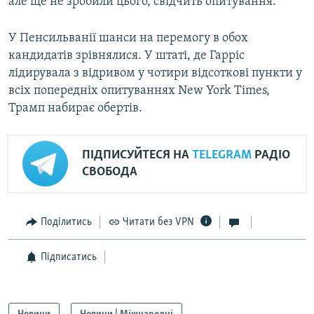
але ще не зробили цього, свідчить опитування.
У Пенсильванії шанси на перемогу в обох
кандидатів зрівнялися. У штаті, де Гарріс
лідирувала з відривом у чотири відсоткові пункти у
всіх попередніх опитуваннях New York Times,
Трамп набирає обертів.
ПІДПИСУЙТЕСЯ НА
TELEGRAM
РАДІО
СВОБОДА
Поділитись
Читати без VPN
Підписатись