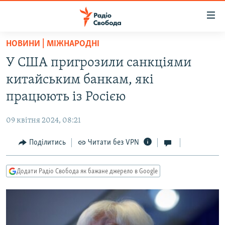
Доступність
посилання
Перейти
НОВИНИ | МІЖНАРОДНІ
до
РАДІО СВОБОДА – 70 РОКІВ
У США пригрозили санкціями
основного
ВСЕ ЗА ДОБУ
матеріалу
китайським банкам, які
СТАТТІ
Перейти
працюють із Росією
до
ВІЙНА
ПОЛІТИКА
основної
09 квітня 2024, 08:21
РОСІЙСЬКА «ФІЛЬТРАЦІЯ»
ЕКОНОМІКА
навігації
Перейти
Поділитись
Читати без VPN
ДОНБАС.РЕАЛІЇ
СУСПІЛЬСТВО
до
КРИМ.РЕАЛІЇ
КУЛЬТУРА
пошуку
Додати Радіо Свобода як бажане джерело в Google
ТИ ЯК?
СПОРТ
СХЕМИ
УКРАЇНА
КИТАЙ.ВИКЛИКИ
СВІТ