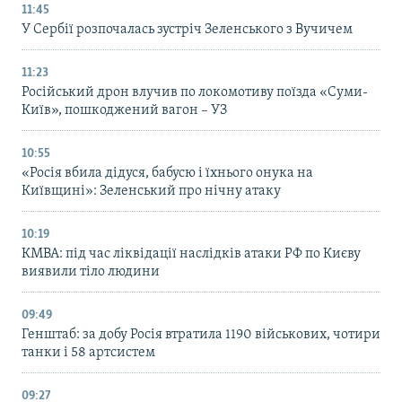
11:45
У Сербії розпочалась зустріч Зеленського з Вучичем
11:23
Російський дрон влучив по локомотиву поїзда «Суми-
Київ», пошкоджений вагон – УЗ
10:55
«Росія вбила дідуся, бабусю і їхнього онука на
Київщині»: Зеленський про нічну атаку
10:19
КМВА: під час ліквідації наслідків атаки РФ по Києву
виявили тіло людини
09:49
Генштаб: за добу Росія втратила 1190 військових, чотири
танки і 58 артсистем
09:27