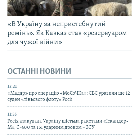
«В Україну за непристебнутий
ремінь». Як Кавказ став «резервуаром
для чужої війни»
ОСТАННІ НОВИНИ
12:21
«Мадяр» про операцію «МоЛоЧКа»: СБС уразили ще 12
суден «тіньового флоту» Росії
11:55
Росія атакувала Україну шістьма ракетами «Іскандер-
М», С-400 та 151 ударним дроном – ЗСУ