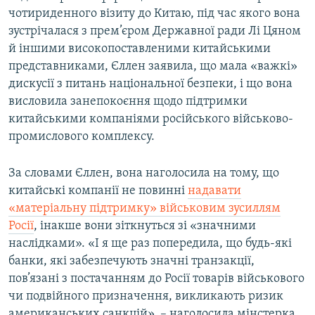
чотириденного візиту до Китаю, під час якого вона
Усі сайти RFE/RL
зустрічалася з прем’єром Державної ради Лі Цяном
й іншими високопоставленими китайськими
представниками, Єллен заявила, що мала «важкі»
дискусії з питань національної безпеки, і що вона
висловила занепокоєння щодо підтримки
китайськими компаніями російського військово-
промислового комплексу.
За словами Єллен, вона наголосила на тому, що
китайські компанії не повинні
надавати
«матеріальну підтримку» військовим зусиллям
Росії
, інакше вони зіткнуться зі «значними
наслідками». «І я ще раз попередила, що будь-які
банки, які забезпечують значні транзакції,
пов’язані з постачанням до Росії товарів військового
чи подвійного призначення, викликають ризик
американських санкцій», – наголосила мінстерка