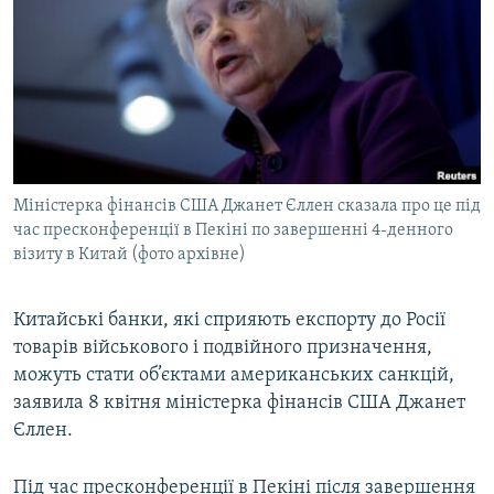
МУЛЬТИМЕДІА
ФОТО
СПЕЦПРОЄКТИ
ПОДКАСТИ
КРИМ РЕАЛІЇ
Міністерка фінансів США Джанет Єллен сказала про це під
РУС
час пресконференції в Пекіні по завершенні 4-денного
візиту в Китай (фото архівне)
УКР
КТАТ
Китайські банки, які сприяють експорту до Росії
товарів військового і подвійного призначення,
ДОЛУЧАЙСЯ!
можуть стати об’єктами американських санкцій,
заявила 8 квітня міністерка фінансів США Джанет
Єллен.
Під час пресконференції в Пекіні після завершення