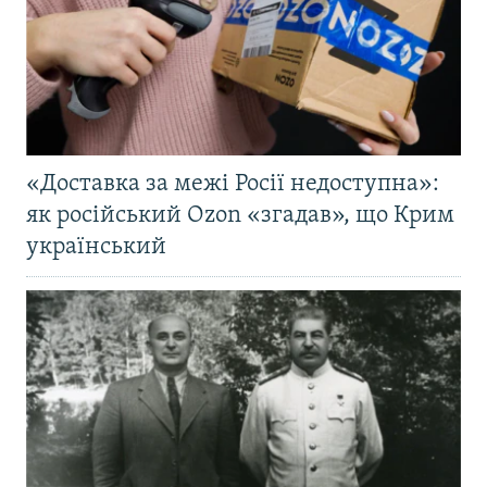
«Доставка за межі Росії недоступна»:
як російський Ozon «згадав», що Крим
український